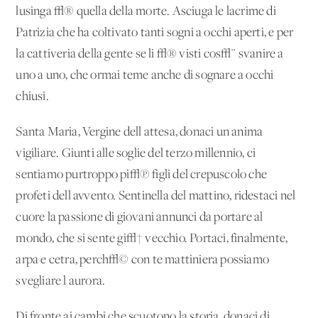
lusinga √® quella della morte. Asciuga le lacrime di
Patrizia che ha coltivato tanti sogni a occhi aperti, e per
la cattiveria della gente se li √® visti cos√¨ svanire a
uno a uno, che ormai teme anche di sognare a occhi
chiusi.
Santa Maria, Vergine dell'attesa, donaci un'anima
vigiliare. Giunti alle soglie del terzo millennio, ci
sentiamo purtroppo pi√π figli del crepuscolo che
profeti dell'avvento. Sentinella del mattino, ridestaci nel
cuore la passione di giovani annunci da portare al
mondo, che si sente gi√† vecchio. Portaci, finalmente,
arpa e cetra, perch√© con te mattiniera possiamo
svegliare l'aurora.
Di fronte ai cambi che scuotono la storia, donaci di