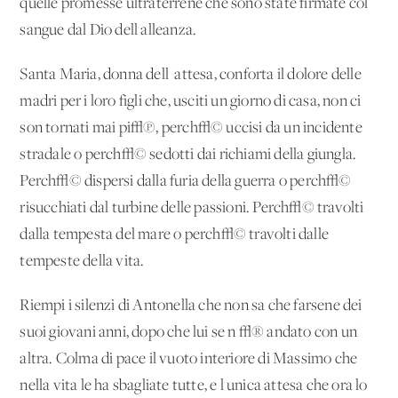
quelle promesse ultraterrene che sono state firmate col
sangue dal Dio dell'alleanza.
Santa Maria, donna dell' attesa, conforta il dolore delle
madri per i loro figli che, usciti un giorno di casa, non ci
son tornati mai pi√π, perch√© uccisi da un incidente
stradale o perch√© sedotti dai richiami della giungla.
Perch√© dispersi dalla furia della guerra o perch√©
risucchiati dal turbine delle passioni. Perch√© travolti
dalla tempesta del mare o perch√© travolti dalle
tempeste della vita.
Riempi i silenzi di Antonella che non sa che farsene dei
suoi giovani anni, dopo che lui se n'√® andato con un'
altra. Colma di pace il vuoto interiore di Massimo che
nella vita le ha sbagliate tutte, e l'unica attesa che ora lo