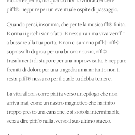
focolare spento, ma quando non lo vuoi accendere
pi√π: neppure per un eventuale ospite di passaggio.
Quando pensi, insomma, che per te la musica √® finita.
E ormai i giochi siano fatti. E nessun'anima viva verr√†
a bussare alla tua porta. E non ci saranno pi√π n√©
soprassalti di gioia per una buona notizia, n√©
trasalimenti di stupore per una improvvisata. E neppure
fremiti di dolore per una tragedia umana: tanto non ti
resta pi√π nessuno per il quale tu debba temere.
La vita allora scorre piatta verso un epilogo che non
arriva mai, come un nastro magnetico che ha finito
troppo presto una canzone, e si srotola interminabile,
senza dire pi√π nulla, verso il suo ultimo stacco.