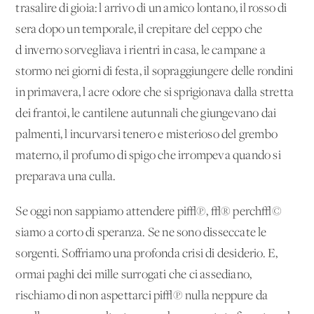
trasalire di gioia: l'arrivo di un amico lontano, il rosso di
sera dopo un temporale, il crepitare del ceppo che
d'inverno sorvegliava i rientri in casa, le campane a
stormo nei giorni di festa, il sopraggiungere delle rondini
in primavera, l'acre odore che si sprigionava dalla stretta
dei frantoi, le cantilene autunnali che giungevano dai
palmenti, l'incurvarsi tenero e misterioso del grembo
materno, il profumo di spigo che irrompeva quando si
preparava una culla.
Se oggi non sappiamo attendere pi√π, √® perch√©
siamo a corto di speranza. Se ne sono disseccate le
sorgenti. Soffriamo una profonda crisi di desiderio. E,
ormai paghi dei mille surrogati che ci assediano,
rischiamo di non aspettarci pi√π nulla neppure da