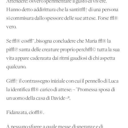
Attendere: ovvero sperimentare il gusto di vivere.
Hanno detto addirittura che la santit√† di una persona
si commisura dallo spessore delle sue attese. Forse √®
vero.
Se √® cos√¨, bisogna concludere che Maria √® la
pi√π santa delle creature proprio perch√© tutta la sua
vita appare cadenzata dai ritmi gaudiosi di chi aspetta
qualcuno.
Gi√† il contrassegno iniziale con cui il pennello di Luca
la identifica √® carico di attese: ¬´Promessa sposa di
un uomo della casa di Davide¬ª.
Fidanzata, cio√®.
A nessuno sfugge a quale messe di speranze e di