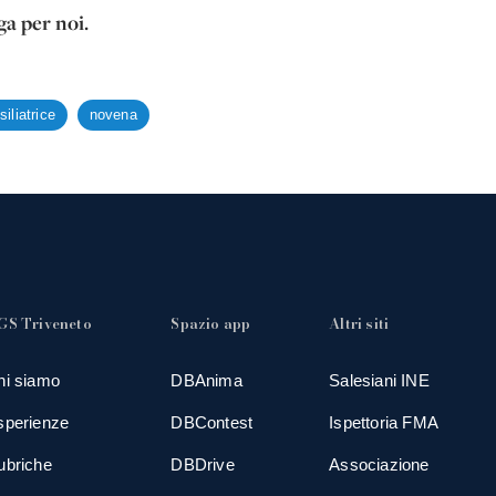
ga per noi.
iliatrice
novena
GS Triveneto
Spazio app
Altri siti
hi siamo
DBAnima
Salesiani INE
sperienze
DBContest
Ispettoria FMA
ubriche
DBDrive
Associazione