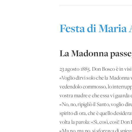
Festa di Maria 
La Madonna passegg
23 agosto 1885. Don Bosco è in visi
«Voglio dirvi solo che la Madonna v
vedendolo commosso, lo interruppe,
vostra madre e che essa vi guarda 
«No, no, ripigliò il Santo, voglio d
spirito di ora, che è quello deside
volta la parola: «Sì, così, così! D
«Ma no, ma no, si sforzava di spi