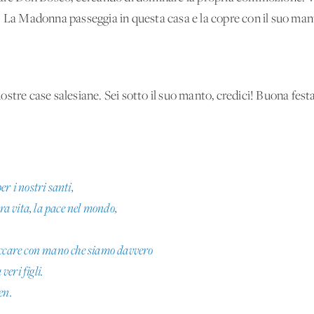
i! La Madonna passeggia in questa casa e la copre con il suo m
ostre case salesiane. Sei sotto il suo manto, credici! Buona fe
r i nostri santi,
tra vita, la pace nel mondo,
occare con mano che siamo davvero
veri figli.
en.