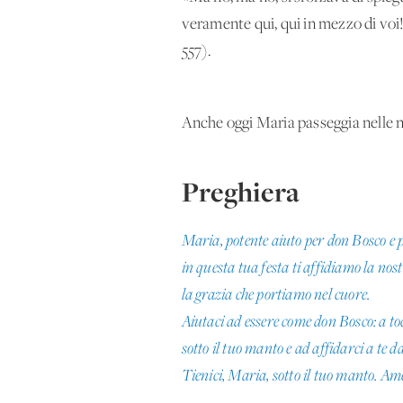
veramente qui, qui in mezzo di vo
557).
Anche oggi Maria passeggia nelle n
Preghiera
Maria, potente aiuto per don Bosco e pe
in questa tua festa ti affidiamo la nos
la grazia che portiamo nel cuore.
Aiutaci ad essere come don Bosco: a t
sotto il tuo manto e ad affidarci a te da 
Tienici, Maria, sotto il tuo manto. Am