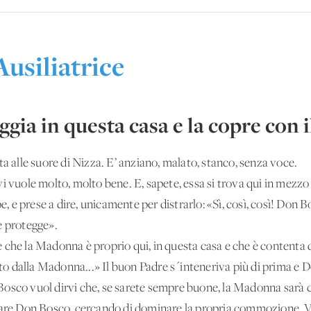
Ausiliatrice
ia in questa casa e la copre con 
ta alle suore di Nizza. E’ anziano, malato, stanco, senza voce.
i vuole molto, molto bene. E, sapete, essa si trova qui in mezzo
 e prese a dire, unicamente per distrarlo: «Sì, così, così! Don 
e protegge».
ire che la Madonna è proprio qui, in questa casa e che è contenta 
rato dalla Madonna...» Il buon Padre s´inteneriva più di prima e
on Bosco vuol dirvi che, se sarete sempre buone, la Madonna sarà 
egare Don Bosco, cercando di dominare la propria commozione. V