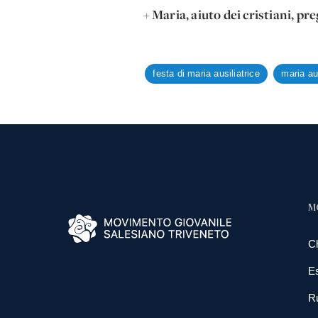
+ Maria, aiuto dei cristiani, pre
festa di maria ausiliatrice
maria aus
M
C
E
R