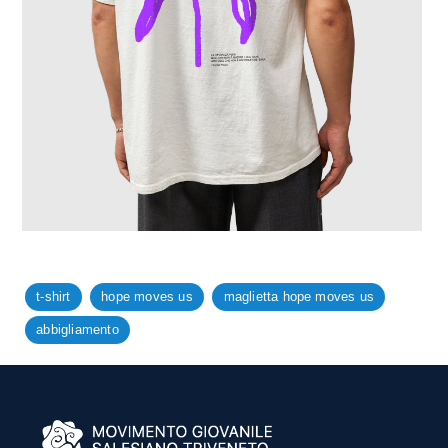
t-shirt
hope moves us
maglietta hope moves us
abbigliamento