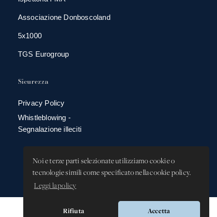
Associazione Donboscoland
5x1000
TGS Eurogroup
Sicurezza
Privacy Policy
Whistleblowing -
Segnalazione illeciti
Noi e terze parti selezionate utilizziamo cookie o
tecnologie simili come specificato nella cookie policy.
Leggi la policy
Rifiuta
Accetta
Versione app: 3.64.0 (38c4b9ec)