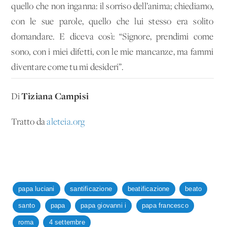
quello che non inganna: il sorriso dell’anima; chiediamo,
con le sue parole, quello che lui stesso era solito
domandare. E diceva così: “Signore, prendimi come
sono, con i miei difetti, con le mie mancanze, ma fammi
diventare come tu mi desideri”.
Tiziana Campisi
Di
Tratto da
a
leteia.org
papa luciani
santificazione
beatificazione
beato
santo
papa
papa giovanni i
papa francesco
roma
4 settembre