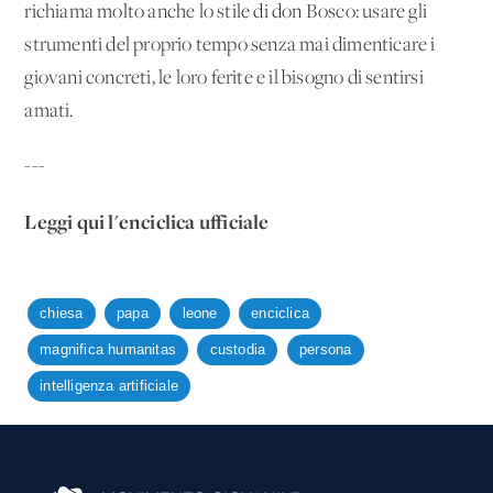
richiama molto anche lo stile di don Bosco: usare gli
strumenti del proprio tempo senza mai dimenticare i
giovani concreti, le loro ferite e il bisogno di sentirsi
amati.
---
Leggi qui l'enciclica ufficiale
chiesa
papa
leone
enciclica
magnifica humanitas
custodia
persona
intelligenza artificiale