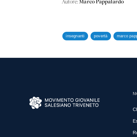
Marco Pappalardo
Autore:
insegnanti
povertà
marco pap
M
C
E
R