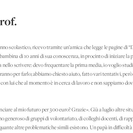
rof.
nno scolastico, ricevo tramite un’amica che legge le pagine di “
a bambina di 10 anni di sua conoscenza, in procinto di iniziare l
 nello scrivere: devo frequentare la prima media, io voglio stu
ranno per farlo; abbiamo chiesto aiuto, fatto vari tentativi, per
a con lui che al momento è in cerca di lavoro e non sappiamo dov
ciare al mio futuro per 300 euro? Grazie». Già a luglio altre situ
no generoso di gruppi di volontariato, di colleghi docenti, di rapp
 quante altre problematiche simili esistono. Un papà in difficolt