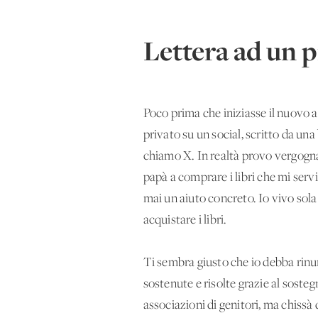
Lettera ad un p
Poco prima che iniziasse il nuovo a
privato su un social, scritto da un
chiamo X. In realtà provo vergogna
papà a comprare i libri che mi servi
mai un aiuto concreto. Io vivo sol
acquistare i libri.
Ti sembra giusto che io debba rinun
sostenute e risolte grazie al sosteg
associazioni di genitori, ma chissà