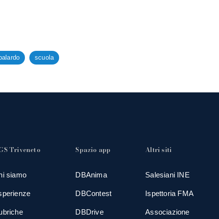
palardo
scuola
GS Triveneto
Spazio app
Altri siti
hi siamo
DBAnima
Salesiani INE
sperienze
DBContest
Ispettoria FMA
ubriche
DBDrive
Associazione