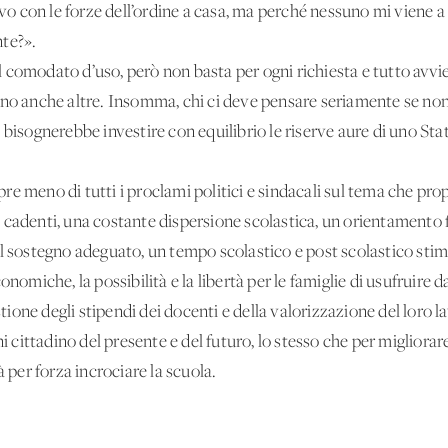
ovo con le forze dell’ordine a casa, ma perché nessuno mi viene a 
nte?».
 il comodato d’uso, però non basta per ogni richiesta e tutto avvi
no anche altre. Insomma, chi ci deve pensare seriamente se non l
 bisognerebbe investire con equilibrio le riserve aure di uno Sta
e meno di tutti i proclami politici e sindacali sul tema che prop
 cadenti, una costante dispersione scolastica, un orientamento 
il sostegno adeguato, un tempo scolastico e post scolastico sti
 economiche, la possibilità e la libertà per le famiglie di usufruire
estione degli stipendi dei docenti e della valorizzazione del loro l
ni cittadino del presente e del futuro, lo stesso che per migliorar
à per forza incrociare la scuola.