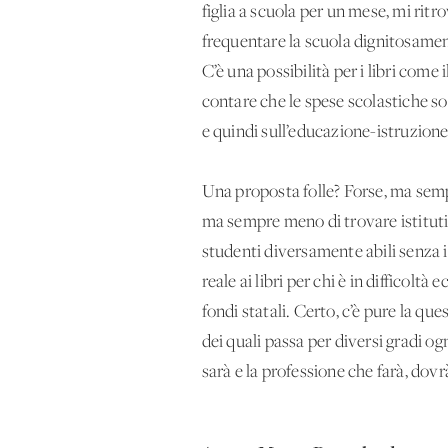
figlia a scuola per un mese, mi ritr
frequentare la scuola dignitosame
C’è una possibilità per i libri come
contare che le spese scolastiche so
e quindi sull’educazione-istruzione
Una proposta folle? Forse, ma sempr
ma sempre meno di trovare istituti
studenti diversamente abili senza 
reale ai libri per chi è in difficoltà
fondi statali. Certo, c’è pure la qu
dei quali passa per diversi gradi og
sarà e la professione che farà, dovr