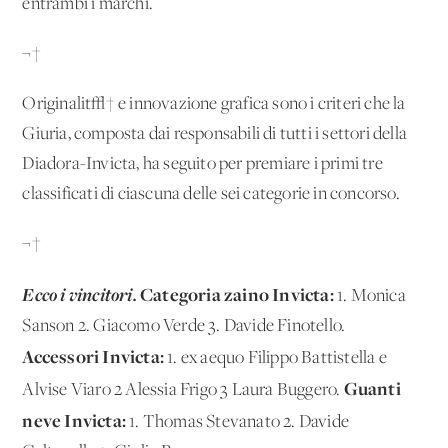
entrambi i marchi.
¬†
Originalit√† e innovazione grafica sono i criteri che la
Giuria, composta dai responsabili di tutti i settori della
Diadora-Invicta, ha seguito per premiare i primi tre
classificati di ciascuna delle sei categorie in concorso.
¬†
Ecco i vincitori.
Categoria zaino Invicta:
1. Monica
Sanson 2. Giacomo Verde 3. Davide Finotello.
Accessori Invicta:
1. ex aequo Filippo Battistella e
Guanti
Alvise Viaro 2 Alessia Frigo 3 Laura Buggero.
neve Invicta:
1. Thomas Stevanato 2. Davide