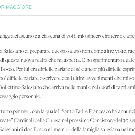
OR MAGGIORE
unga a ciascuno e a ciascuna di voi il mio sincero, fraterno e aff
no Salesiano di preparare questo saluto non come altre volte, ra
 di questa nuova realtà che mi aspetta. E ho sperimentato qual
osco. Per lui era difficile parlare di sé e ancor più difficile esp
o’ difficile parlare o scrivere degli ultimi avvenimenti che mi 
 Bollettino Salesiano che arriva nelle mani e nei cuori di tanti a
ssaggio personale.
ttutto per me), con la quale il Santo Padre Francesco ha annunci
reate” Cardinali della Chiesa nel prossimo Concistoro del 30 set
Salesiani di don Bosco e i membri della famiglia salesiana nel m