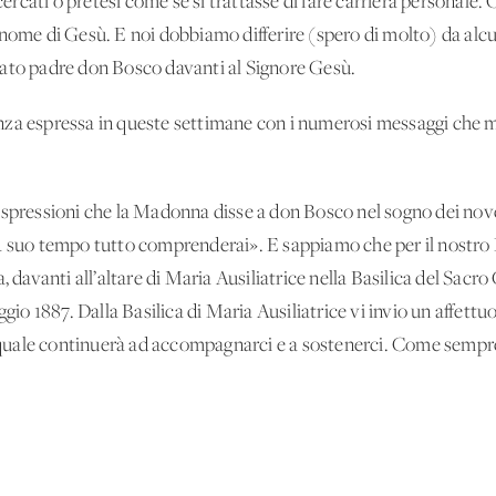
cati o pretesi come se si trattasse di fare carriera personale.
 nome di Gesù. E noi dobbiamo differire (spero di molto) da alc
mato padre don Bosco davanti al Signore Gesù.
inanza espressa in queste settimane con i numerosi messaggi che 
espressioni che la Madonna disse a don Bosco nel sogno dei nove 
A suo tempo tutto comprenderai». E sappiamo che per il nostro 
, davanti all’altare di Maria Ausiliatrice nella Basilica del Sacr
ggio 1887. Dalla Basilica di Maria Ausiliatrice vi invio un affett
 la quale continuerà ad accompagnarci e a sostenerci. Come sem