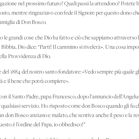
azione nel prossimo futuro? Quali passi la attendono? Potete be
posto, mentre ringraziavo con fede il Signore per questo dono c
amiglia di Don Bosco.
 le grandi cose che Dio ha fatto e ciò che sappiamo attraverso l
la Bibbia, Dio dice: “Parti! Il cammino si rivelerà». Una cosa i
della Provvidenza di Dio.
e del 1884 del nostro santo fondatore: «Vedo sempre più quale gl
rà e il bene che potrà compiere».
n il Santo Padre, papa Francesco, dopo l’annuncio dell’Angelus
r qualsiasi servizio. Ho risposto come don Bosco quando gli fu ch
n don Bosco anziano e malato, che sentiva anche il peso e la r
esto è l’ordine del Papa, io obbedisco!”