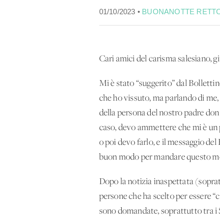
01/10/2023 •
BUONANOTTE RETT
Cari amici del carisma salesiano, gi
Mi è stato “suggerito” dal Bolletti
che ho vissuto, ma parlando di me,
della persona del nostro padre don B
caso, devo ammettere che mi è un p
o poi devo farlo, e il messaggio del
buon modo per mandare questo me
Dopo la notizia inaspettata (sopra
persone che ha scelto per essere “c
sono domandate, soprattutto tra i 