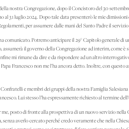
e della nostra Congregazione, dopo il Concistoro del 30 settembr
o al 31 luglio 2024. Dopo tale data presenterò le mie dimission
egolamenti, per assumere dalle mani del Santo Padre il servizio 
a comunicato. Potremo anticipare il 29° Capitolo generale di un 
, assumerà il governo della Congregazione ad interim, come è st
Infine mi rimane da dire e da rispondere ad un altro interrogativ
? Papa Francesco non me l’ha ancora detto. Inoltre, con questo
ri Confratelli e membri dei gruppi della nostra Famiglia Salesiana 
ancesco. Lui stesso l’ha espressamente richiesto al termine dell
r me, posto di fronte alla prospettiva di un nuovo servizio nella 
za, senza averlo cercato perché credo veramente che nella Chiesa