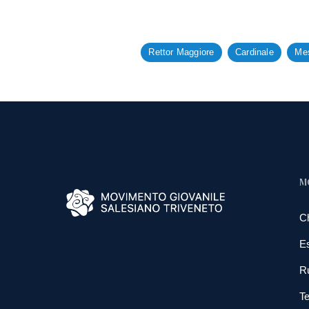
Rettor Maggiore
Cardinale
Me
M
C
E
R
Te