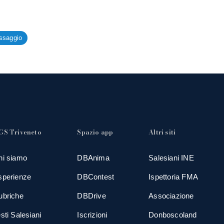
ssaggio
GS Triveneto
Spazio app
Altri siti
hi siamo
DBAnima
Salesiani INE
sperienze
DBContest
Ispettoria FMA
ubriche
DBDrive
Associazione
sti Salesiani
Iscrizioni
Donboscoland