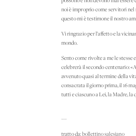
possono e non devono mai essere cer
noi è improprio come servitori nel
questo mi è testimone il nostro a
Vi ringrazio per l’affetto e la vic
mondo.
Sento come rivolte a me le stesse 
celebrerà il secondo centenario: «
avvenuto quasi al termine della vita
consacrata il giorno prima, il 16 ma
tutti e ciascuno a Lei, la Madre,
---
tratto da:
bollettino salesiano