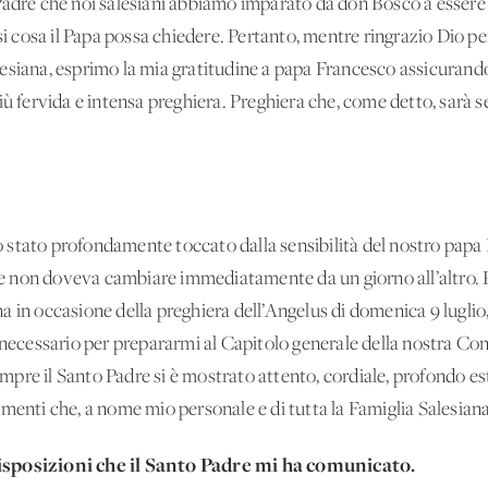
Padre che noi salesiani abbiamo imparato da don Bosco a essere s
si cosa il Papa possa chiedere. Pertanto, mentre ringrazio Dio pe
siana, esprimo la mia gratitudine a papa Francesco assicurando p
più fervida e intensa preghiera. Preghiera che, come detto, sar
stato profondamente toccato dalla sensibilità del nostro papa 
 non doveva cambiare immediatamente da un giorno all’altro. 
 in occasione della preghiera dell’Angelus di domenica 9 luglio,
o necessario per prepararmi al Capitolo generale della nostra C
pre il Santo Padre si è mostrato attento, cordiale, profondo e
menti che, a nome mio personale e di tutta la Famiglia Salesiana
isposizioni che il Santo Padre mi ha comunicato.