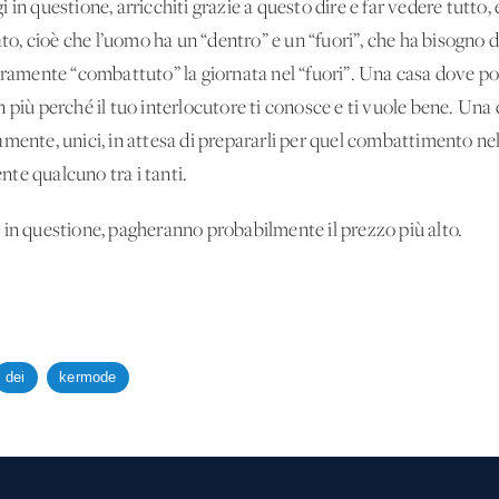
in questione, arricchiti grazie a questo dire e far vedere tutto,
, cioè che l’uomo ha un “dentro” e un “fuori”, che ha bisogno d
uramente “combattuto” la giornata nel “fuori”. Una casa dove po
più perché il tuo interlocutore ti conosce e ti vuole bene. Una c
mente, unici, in attesa di prepararli per quel combattimento nel
te qualcuno tra i tanti.
nda in questione, pagheranno probabilmente il prezzo più alto.
dei
kermode