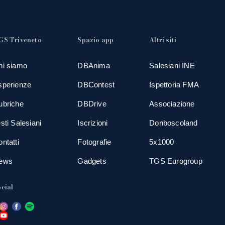
GS Triveneto
Spazio app
Altri siti
hi siamo
DBAnima
Salesiani INE
sperienze
DBContest
Ispettoria FMA
ubriche
DBDrive
Associazione
sti Salesiani
Iscrizioni
Donboscoland
ntatti
Fotografie
5x1000
ews
Gadgets
TGS Eurogroup
cial