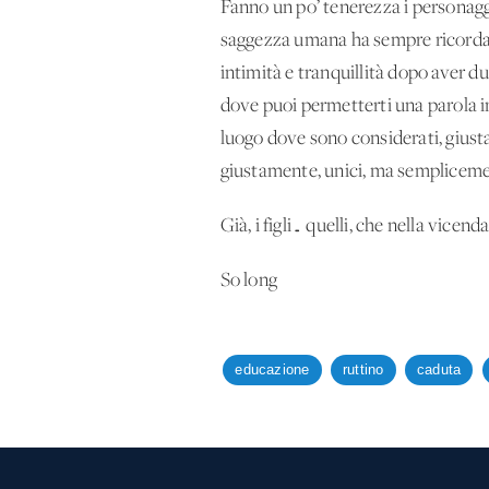
Fanno un po’ tenerezza i personaggi 
saggezza umana ha sempre ricordato
intimità e tranquillità dopo aver d
dove puoi permetterti una parola in 
luogo dove sono considerati, giusta
giustamente, unici, ma semplicemen
Già, i figli… quelli, che nella vice
So long
educazione
ruttino
caduta