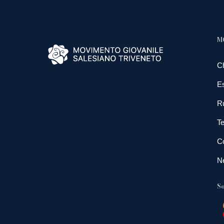
M
C
E
R
Te
Co
N
So