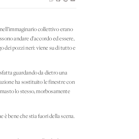
e nell’immaginario collettivo erano
ossono andare d’accordo ed essere,
o dei pozzi neri: viene su di tutto e
sfatta guardando da dietro una
azione ha sostituito le finestre con
è rimasto lo stesso, morbosamente
he è bene che stia fuori della scena.