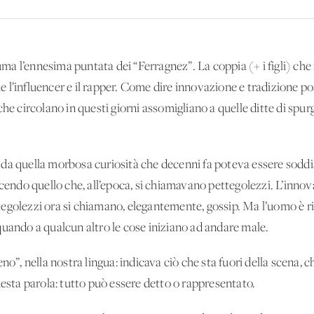
suma l’ennesima puntata dei “Ferragnez”. La coppia (+ i figli) ch
 l’influencer e il rapper. Come dire innovazione e tradizione p
he circolano in questi giorni assomigliano a quelle ditte di spurg
da quella morbosa curiosità che decenni fa poteva essere soddi
acendo quello che, all’epoca, si chiamavano pettegolezzi. L’innov
pettegolezzi ora si chiamano, elegantemente, gossip. Ma l’uomo 
quando a qualcun altro le cose iniziano ad andare male.
no”, nella nostra lingua: indicava ciò che sta fuori della scena, c
uesta parola: tutto può essere detto o rappresentato.