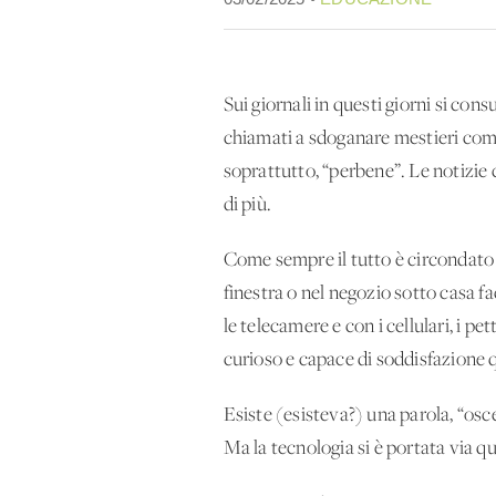
Sui giornali in questi giorni si con
chiamati a sdoganare mestieri come
soprattutto, “perbene”. Le notizie c
di più.
Come sempre il tutto è circondato 
finestra o nel negozio sotto casa f
le telecamere e con i cellulari, i 
curioso e capace di soddisfazione 
Esiste (esisteva?) una parola, “osce
Ma la tecnologia si è portata via q