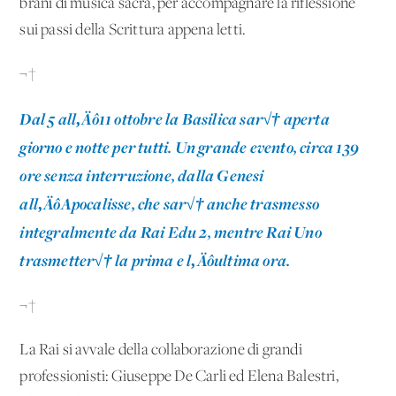
brani di musica sacra, per accompagnare la riflessione
sui passi della Scrittura appena letti.
¬†
Dal 5 all‚Äô11 ottobre
la Basilica
sar√† aperta
giorno e notte per tutti. Un grande evento, circa 139
ore senza interruzione, dalla Genesi
all‚ÄôApocalisse, che sar√† anche trasmesso
integralmente da Rai Edu 2, mentre Rai Uno
trasmetter√† la prima e l‚Äôultima ora.
¬†
La Rai si avvale della collaborazione di grandi
professionisti: Giuseppe De Carli ed Elena Balestri,