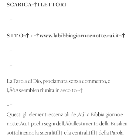
SCARICA¬†I LETTORI
¬†
S I T O¬† > ¬†
www.labibbiagiornoenotte.rai.it
¬†
¬†
¬†
La Parola di Dio, proclamata senza commento, e
l‚ÄôAssemblea riunita in ascolto.¬†
¬†
Questi gli elementi essenziali de ‚ÄúLa Bibbia giorno e
notte‚Äù. I pochi segni dell‚Äôallestimento della Basilica
sottolineano la sacralit√† e la centralit√† della Parola