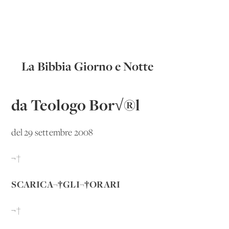
La Bibbia Giorno e Notte
da Teologo Bor√®l
del 29 settembre 2008
¬†
SCARICA¬†GLI¬†ORARI
¬†