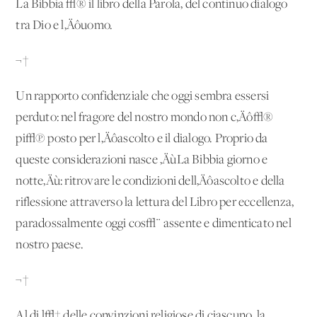
La Bibbia √® il libro della Parola, del continuo dialogo
tra Dio e l‚Äôuomo.
¬†
Un rapporto confidenziale che oggi sembra essersi
perduto: nel fragore del nostro mondo non c‚Äô√®
pi√π posto per l‚Äôascolto e il dialogo. Proprio da
queste considerazioni nasce ‚ÄùLa Bibbia giorno e
notte‚Äù: ritrovare le condizioni dell‚Äôascolto e della
riflessione attraverso la lettura del Libro per eccellenza,
paradossalmente oggi cos√¨ assente e dimenticato nel
nostro paese.
¬†
Al di l√† delle convinzioni religiose di ciascuno, la