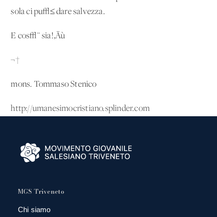
sola ci pu√≤ dare salvezza.
E cos√¨ sia!‚Äù
¬†
mons. Tommaso Stenico
http://umanesimocristiano.splinder.com
MGS Triveneto
Chi siamo