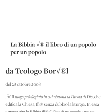
La Bibbia √® il libro di un popolo
per un popolo
da Teologo Bor√®l
del 28 ottobre 2008
‚ÄúIl
luogo privilegiato in cui risuona
la Parola
di Dio
, che
edifica la Chiesa, √® senza dubbio la liturgia. In essa