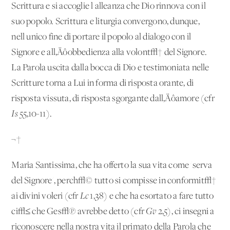
Scrittura e si accoglie l'alleanza che Dio rinnova con il
suo popolo. Scrittura e liturgia convergono, dunque,
nell'unico fine di portare il popolo al dialogo con il
Signore e all‚Äôobbedienza alla volont√† del Signore.
La Parola uscita dalla bocca di Dio e testimoniata nelle
Scritture torna a Lui in forma di risposta orante, di
risposta vissuta, di risposta sgorgante dall‚Äôamore (cfr
Is
55,10-11).
¬†
Maria Santissima, che ha offerto la sua vita come 'serva
del Signore', perch√© tutto si compisse in conformit√†
ai divini voleri (cfr
Lc
1,38) e che ha esortato a fare tutto
ci√≤ che Ges√π avrebbe detto (cfr
Gv
2,5), ci insegni a
riconoscere nella nostra vita il primato della Parola che