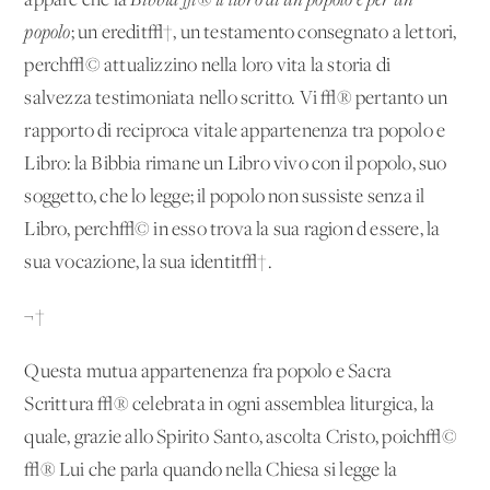
appare che la
Bibbia
√® il libro di un popolo e per un
popolo
; un'eredit√†, un testamento consegnato a lettori,
perch√© attualizzino nella loro vita la storia di
salvezza testimoniata nello scritto. Vi √® pertanto un
rapporto di reciproca vitale appartenenza tra popolo e
Libro: la Bibbia rimane un Libro vivo con il popolo, suo
soggetto, che lo legge; il popolo non sussiste senza il
Libro, perch√© in esso trova la sua ragion d'essere, la
sua vocazione, la sua identit√†.
¬†
Questa mutua appartenenza fra popolo e Sacra
Scrittura √® celebrata in ogni assemblea liturgica, la
quale, grazie allo Spirito Santo, ascolta Cristo, poich√©
√® Lui che parla quando nella Chiesa si legge la