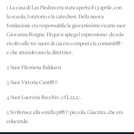
1
La casa di Las Piedras era stata aperta il 13 aprile, con
la scuola, l'oratorio e la catechesi. Della nuova
fondazione era responsabile la giovanissima vicaria suor
Giovanna Borgna. Di qui si spiega l'espressione: 'da sole'
rivolto alle tre suore di cui era composta la comunit√†
e che attendevano la direttrice.
2
Suor Filomena Balduzzi
3
Suor Vittoria Cant√π
4
Suor Lucrezia Becchio (cf L22,2).
5
Si riferisce alla sorella pi√π piccola, Giacinta, che era
educanda.