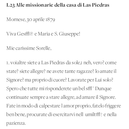
L23 Alle missionarie della casa di Las Piedras
Mornese, 30 aprile 1879
Viva Ges√π e Maria e S. Giuseppe!
Mie carissime Sorelle,
1. voialtre siete a Las Piedras da sole,
1
neh, vero? come
state? siete allegre? ne avete tante ragazze? lo amate il
Signore? ma proprio di cuore? Lavorate per Lui solo?
Spero che tutte mi risponderete un bel s√¨ Dunque
continuate sempre a stare allegre, ad amare il Signore.
Fate in modo di calpestare l'amor proprio, fatelo friggere
ben bene, procurate di esercitarvi nell' umilt√† e nella
pazienza.