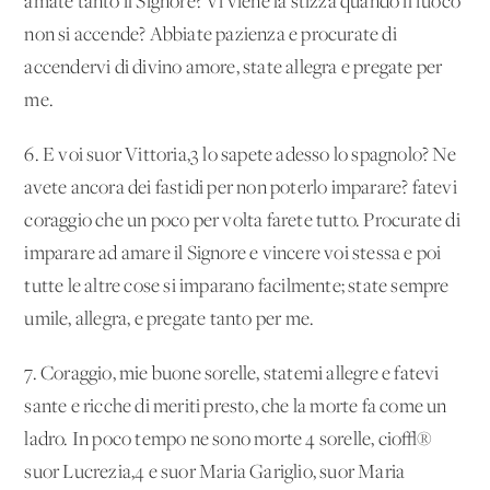
amate tanto il Signore? Vi viene la stizza quando il fuoco
non si accende? Abbiate pazienza e procurate di
accendervi di divino amore, state allegra e pregate per
me.
6. E voi suor Vittoria,
3
lo sapete adesso lo spagnolo? Ne
avete ancora dei fastidi per non poterlo imparare? fatevi
coraggio che un poco per volta farete tutto. Procurate di
imparare ad amare il Signore e vincere voi stessa e poi
tutte le altre cose si imparano facilmente; state sempre
umile, allegra, e pregate tanto per me.
7. Coraggio, mie buone sorelle, statemi allegre e fatevi
sante e ricche di meriti presto, che la morte fa come un
ladro. In poco tempo ne sono morte 4 sorelle, cio√®
suor Lucrezia,
4
e suor Maria Gariglio, suor Maria