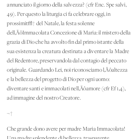
annunciato il giorno della salvezza? (cfr Enc. Spe salvi,
49). Per questo la liturgia ci fa celebrare oggi, in
prossimit√† del Natale, la festa solenne
dell‚ÄôImmacolata Concezione di Maria: il mistero della
grazia di Dio che ha avvolto fin dal primo istante della
sua esistenza la creatura destinata a diventare la Madre
del Redentore, preservandola dal contagio del peccato
originale. Guardando Lei, noi riconosciamo l‚Äôaltezza
e la bellezza del progetto di Dio per ogni uomo:
diventare santi e immacolati nell‚Äôamore (cfr Ef 1,4),
ad immagine del nostro Creatore.
¬†
Che grande dono avere per madre Maria Immacolata!
Una madre splendente di bellezza, trasparente