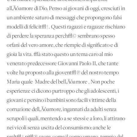
all‚Äôamore di Dio. Penso ai giovani di oggi, cresciuti in
un ambiente saturo di messaggi che propongono falsi
modelli di felicit√†. Questi ragazzi e ragazze rischiano
di perdere la speranza perch√© sembrano spesso
orfani del vero amore, che riempie di significato e di
gioia la vita. √à stato questo un tema caro al mio
venerato predecessore Giovanni Paolo II, che tante
volte ha proposto alla giovent√π del nostro tempo
Maria quale 'Madre del bell‚Äôamore'. Non poche
esperienze ci dicono purtroppo che gli adolescenti, i
giovani e persino i bambini sono facili vittime della
corruzione dell‚Äôamore, ingannati da adulti senza
scrupoli i quali, mentendo a se stessi e a loro, li attirano
nei vicoli senza uscita del consumismo: anche le