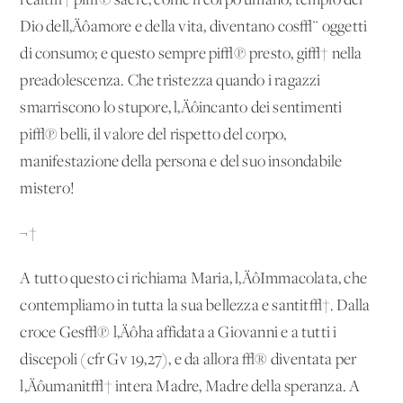
realt√† pi√π sacre, come il corpo umano, tempio del
Dio dell‚Äôamore e della vita, diventano cos√¨ oggetti
di consumo; e questo sempre pi√π presto, gi√† nella
preadolescenza. Che tristezza quando i ragazzi
smarriscono lo stupore, l‚Äôincanto dei sentimenti
pi√π belli, il valore del rispetto del corpo,
manifestazione della persona e del suo insondabile
mistero!
¬†
A tutto questo ci richiama Maria, l‚ÄôImmacolata, che
contempliamo in tutta la sua bellezza e santit√†. Dalla
croce Ges√π l‚Äôha affidata a Giovanni e a tutti i
discepoli (cfr Gv 19,27), e da allora √® diventata per
l‚Äôumanit√† intera Madre, Madre della speranza. A