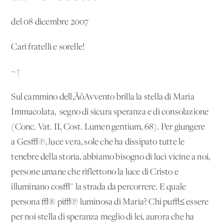
del 08 dicembre 2007
Cari fratelli e sorelle!
¬†
Sul cammino dell‚ÄôAvvento brilla la stella di Maria
Immacolata, 'segno di sicura speranza e di consolazione'
(Conc. Vat. II, Cost. Lumen gentium, 68). Per giungere
a Ges√π, luce vera, sole che ha dissipato tutte le
tenebre della storia, abbiamo bisogno di luci vicine a noi,
persone umane che riflettono la luce di Cristo e
illuminano cos√¨ la strada da percorrere. E quale
persona √® pi√π luminosa di Maria? Chi pu√≤ essere
per noi stella di speranza meglio di lei, aurora che ha