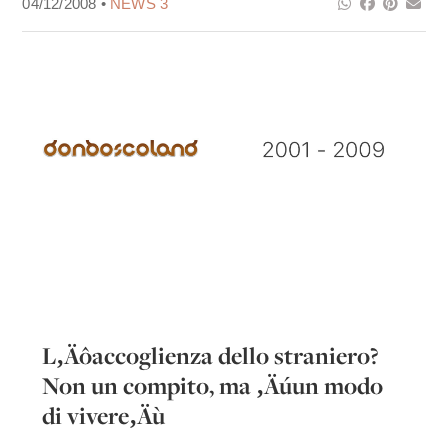
04/12/2008 •
NEWS 3
L‚Äôaccoglienza dello straniero?
Non un compito, ma ‚Äúun modo
di vivere‚Äù