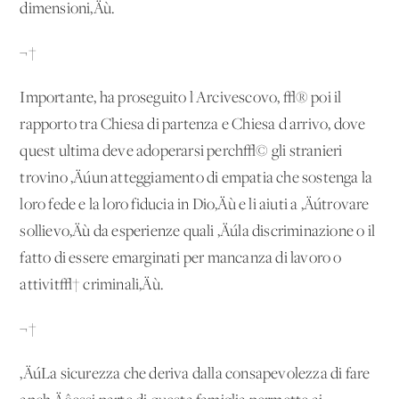
dimensioni‚Äù.
¬†
Importante, ha proseguito l'Arcivescovo, √® poi il
rapporto tra Chiesa di partenza e Chiesa d'arrivo, dove
quest'ultima deve adoperarsi perch√© gli stranieri
trovino ‚Äúun atteggiamento di empatia che sostenga la
loro fede e la loro fiducia in Dio‚Äù e li aiuti a ‚Äútrovare
sollievo‚Äù da esperienze quali ‚Äúla discriminazione o il
fatto di essere emarginati per mancanza di lavoro o
attivit√† criminali‚Äù.
¬†
‚ÄúLa sicurezza che deriva dalla consapevolezza di fare