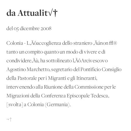
da Attualit√†
del 05 dicembre 2008
Colonia - L‚Äôaccoglienza dello straniero ‚Äúnon √®
tanto un compito quanto un modo di vivere e di
condividere‚Äù, ha sottolineato l‚ÄôArcivescovo
Agostino Marchetto, segretario del Pontificio Consiglio
della Pastorale per i Migranti e gli Itineranti,
intervenendo alla Riunione della Commissione per le
Migrazioni della Conferenza Episcopale Tedesca,
[svolta] a Colonia (Germania).
¬†