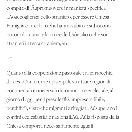
compito di ‚Äúpromuovere in maniera specifica
l‚Äôaccoglienza dello straniero, per essere Chiesa-
Famiglia con coloro che hanno subito e subiscono
ancora il trauma e la croce dell‚Äôesilio o che sono
stranieri in terra straniera‚Äù.
¬†
Quanto alla cooperazione pastorale tra parrocchie,
diocesi, Conferenze episcopali, strutture regionali,
continentali e universali di comunione ecclesiale, al
giorno d'oggi per il presule √® imprescindibile,
perch√©, visto che migranti e rifugiati ‚Äúsuperano i
confini ecclesiastici e nazionali‚Äù, ‚Äúla risposta della
Chiesa comporta necessariamente uguali