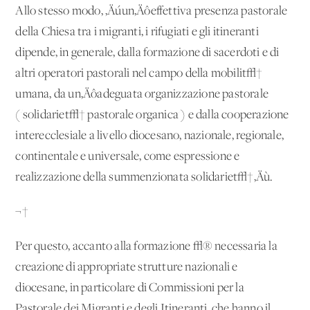
Allo stesso modo, ‚Äúun‚Äôeffettiva presenza pastorale
della Chiesa tra i migranti, i rifugiati e gli itineranti
dipende, in generale, dalla formazione di sacerdoti e di
altri operatori pastorali nel campo della mobilit√†
umana, da un‚Äôadeguata organizzazione pastorale
('solidariet√† pastorale organica') e dalla cooperazione
interecclesiale a livello diocesano, nazionale, regionale,
continentale e universale, come espressione e
realizzazione della summenzionata solidariet√†‚Äù.
¬†
Per questo, accanto alla formazione √® necessaria la
creazione di appropriate strutture nazionali e
diocesane, in particolare di Commissioni per la
Pastorale dei Migranti e degli Itineranti, che hanno il