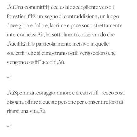
‚ÄúUna comunit√† ecclesiale accogliente verso i
forestieri √® un 'segno di contraddizione', un luogo
dove gioia e dolore, lacrime e pace sono strettamente
interconnessi‚Äù, ha sottolineato, osservando che
‚Äúci√≤ √® particolarmente incisivo in quelle
societ√† che si dimostrano ostili verso coloro che
vengono cos√¨ accolti‚Äù.
¬†
‚ÄúSperanza, coraggio, amore e creativit√†: ecco cosa
bisogna offrire a queste persone per consentire loro di
rifarsi una vita‚Äù.
¬†