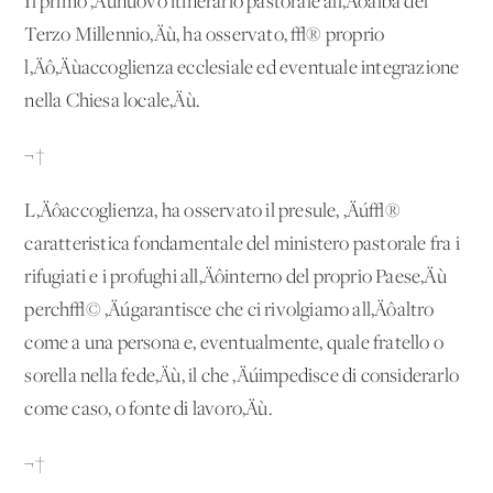
Il primo ‚Äúnuovo itinerario pastorale all‚Äôalba del
Terzo Millennio‚Äù, ha osservato, √® proprio
l‚Äô‚Äùaccoglienza ecclesiale ed eventuale integrazione
nella Chiesa locale‚Äù.
¬†
L‚Äôaccoglienza, ha osservato il presule, ‚Äú√®
caratteristica fondamentale del ministero pastorale fra i
rifugiati e i profughi all‚Äôinterno del proprio Paese‚Äù
perch√© ‚Äúgarantisce che ci rivolgiamo all‚Äôaltro
come a una persona e, eventualmente, quale fratello o
sorella nella fede‚Äù, il che ‚Äúimpedisce di considerarlo
come caso, o fonte di lavoro‚Äù.
¬†