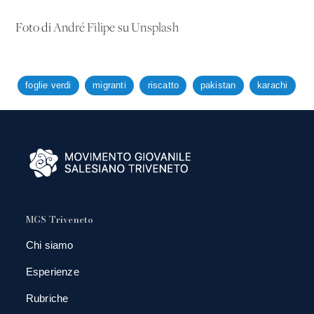
Foto di
André Filipe
su
Unsplash
foglie verdi
migranti
riscatto
pakistan
karachi
MGS Triveneto
Chi siamo
Esperienze
Rubriche