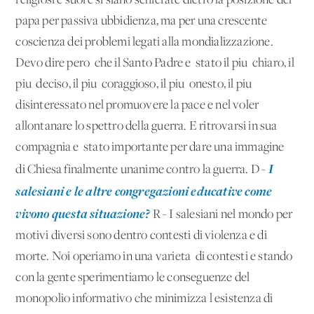
religiosi e suore si siano schierate dietro la posizione del
papa per passiva ubbidienza, ma per una crescente
coscienza dei problemi legati alla mondializzazione.
Devo dire pero' che il Santo Padre e' stato il piu' chiaro, il
piu' deciso, il piu' coraggioso, il piu' onesto, il piu'
disinteressato nel promuovere la pace e nel voler
allontanare lo spettro della guerra. E ritrovarsi in sua
compagnia e' stato importante per dare una immagine
I
di Chiesa finalmente unanime contro la guerra. D -
salesiani e le altre congregazioni educative come
vivono questa situazione?
R - I salesiani nel mondo per
motivi diversi sono dentro contesti di violenza e di
morte. Noi operiamo in una varieta' di contesti e stando
con la gente sperimentiamo le conseguenze del
monopolio informativo che minimizza l'esistenza di