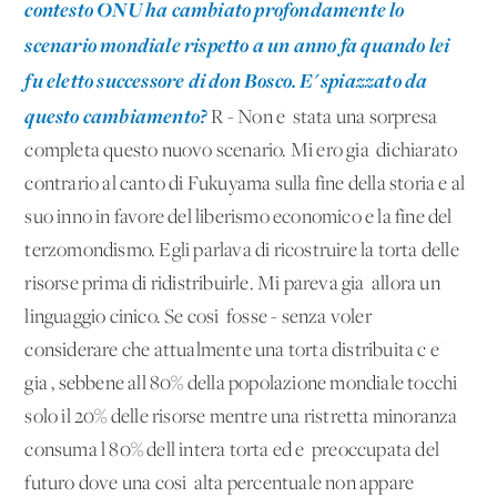
contesto ONU ha cambiato profondamente lo
scenario mondiale rispetto a un anno fa quando lei
fu eletto successore di don Bosco. E' spiazzato da
questo cambiamento?
R - Non e' stata una sorpresa
completa questo nuovo scenario. Mi ero gia' dichiarato
contrario al canto di Fukuyama sulla fine della storia e al
suo inno in favore del liberismo economico e la fine del
terzomondismo. Egli parlava di ricostruire la torta delle
risorse prima di ridistribuirle. Mi pareva gia' allora un
linguaggio cinico. Se cosi' fosse - senza voler
considerare che attualmente una torta distribuita c'e'
gia', sebbene all'80% della popolazione mondiale tocchi
solo il 20% delle risorse mentre una ristretta minoranza
consuma l'80% dell'intera torta ed e' preoccupata del
futuro dove una cosi' alta percentuale non appare