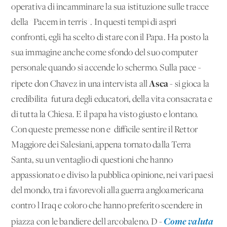
operativa di incamminare la sua istituzione sulle tracce
della ''Pacem in terris''. In questi tempi di aspri
confronti, egli ha scelto di stare con il Papa. Ha posto la
sua immagine anche come sfondo del suo computer
personale quando si accende lo schermo. Sulla pace -
Asca
ripete don Chavez in una intervista all'
- si gioca la
credibilita' futura degli educatori, della vita consacrata e
di tutta la Chiesa. E il papa ha visto giusto e lontano.
Con queste premesse non e' difficile sentire il Rettor
Maggiore dei Salesiani, appena tornato dalla Terra
Santa, su un ventaglio di questioni che hanno
appassionato e diviso la pubblica opinione, nei vari paesi
del mondo, tra i favorevoli alla guerra angloamericana
contro l'Iraq e coloro che hanno preferito scendere in
Come valuta
piazza con le bandiere dell'arcobaleno. D -