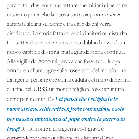
garantita - dovremmo accettare che milioni di persone
muoiano prima che la nuova torta sia pronta e senza
garanzia alcuna sul come e tra chi e da chi verra'
distribuita. La storia fatta solo dai vincitori mi disturba.
L'11 settembre 2001 e' stato senza dubbio l'inizio di un
nuovo capitolo di storia, ma la grande storia continua.
Alla vigilia del 2000 mi pareva che fosse fuori luogo
brindare a champagne sulle rosee sorti del mondo. Era
da ingenui pensare che con la caduta del muro di Berlino
e la fine dell'URSS, un mondo migliore fosse spuntato
Lei pensa che i religiosi e le
come per incanto. D -
suore si siano schierati con forte convinzione o solo
per passiva ubbidienza al papa contro la guerra in
Iraq?
R - Di fronte a una guerra cosi' grave e
sorprendente come quella che ha distrutto l'Iraq,