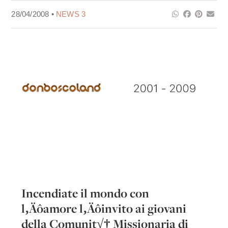
28/04/2008 •
NEWS 3
Incendiate il mondo con
l‚Äôamore l‚Äôinvito ai giovani
della Comunit√† Missionaria di