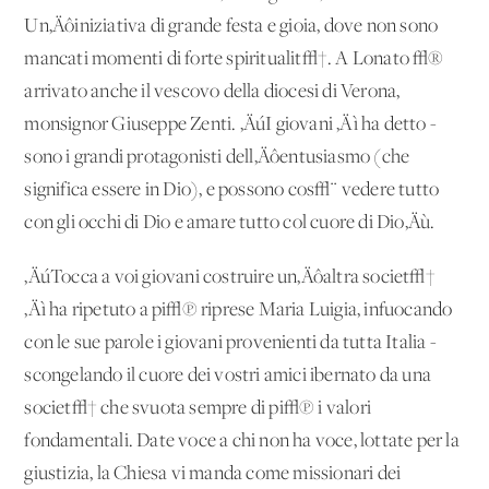
Un‚Äôiniziativa di grande festa e gioia, dove non sono
mancati momenti di forte spiritualit√†. A Lonato √®
arrivato anche il vescovo della diocesi di Verona,
monsignor Giuseppe Zenti. ‚ÄúI giovani ‚Äì ha detto -
sono i grandi protagonisti dell‚Äôentusiasmo (che
significa essere in Dio), e possono cos√¨ vedere tutto
con gli occhi di Dio e amare tutto col cuore di Dio‚Äù.
‚ÄúTocca a voi giovani costruire un‚Äôaltra societ√†
‚Äì ha ripetuto a pi√π riprese Maria Luigia, infuocando
con le sue parole i giovani provenienti da tutta Italia -
scongelando il cuore dei vostri amici ibernato da una
societ√† che svuota sempre di pi√π i valori
fondamentali. Date voce a chi non ha voce, lottate per la
giustizia, la Chiesa vi manda come missionari dei