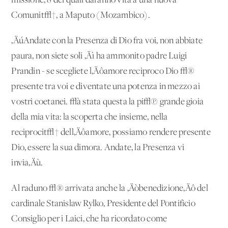
missione, 8 dei quali daranno vita a una nuova
Comunit√†, a Maputo (Mozambico).
‚ÄúAndate con la Presenza di Dio fra voi, non abbiate
paura, non siete soli ‚Äì ha ammonito padre Luigi
Prandin - se scegliete l‚Äôamore reciproco Dio √®
presente tra voi e diventate una potenza in mezzo ai
vostri coetanei. √à stata questa la pi√π grande gioia
della mia vita: la scoperta che insieme, nella
reciprocit√† dell‚Äôamore, possiamo rendere presente
Dio, essere la sua dimora. Andate, la Presenza vi
invia‚Äù.
Al raduno √® arrivata anche la ‚Äòbenedizione‚Äô del
cardinale Stanislaw Rylko, Presidente del Pontificio
Consiglio per i Laici, che ha ricordato come