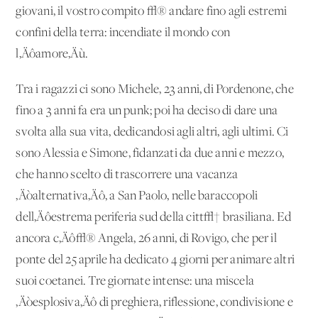
giovani, il vostro compito √® andare fino agli estremi
confini della terra: incendiate il mondo con
l‚Äôamore‚Äù.
Tra i ragazzi ci sono Michele, 23 anni, di Pordenone, che
fino a 3 anni fa era un punk; poi ha deciso di dare una
svolta alla sua vita, dedicandosi agli altri, agli ultimi. Ci
sono Alessia e Simone, fidanzati da due anni e mezzo,
che hanno scelto di trascorrere una vacanza
‚Äòalternativa‚Äô, a San Paolo, nelle baraccopoli
dell‚Äôestrema periferia sud della citt√† brasiliana. Ed
ancora c‚Äô√® Angela, 26 anni, di Rovigo, che per il
ponte del 25 aprile ha dedicato 4 giorni per animare altri
suoi coetanei. Tre giornate intense: una miscela
‚Äòesplosiva‚Äô di preghiera, riflessione, condivisione e