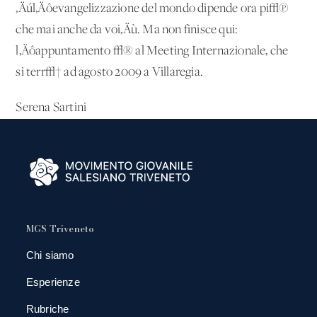
‚Äúl‚Äôevangelizzazione del mondo dipende ora pi√π
che mai anche da voi‚Äù. Ma non finisce qui:
l‚Äôappuntamento √® al Meeting Internazionale, che
si terr√† ad agosto 2009 a Villaregia.
Serena Sartini
MGS Triveneto
Chi siamo
Esperienze
Rubriche