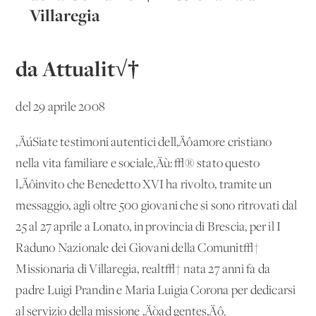
Villaregia
da Attualit√†
del 29 aprile 2008
‚ÄúSiate testimoni autentici dell‚Äôamore cristiano
nella vita familiare e sociale‚Äù: √® stato questo
l‚Äôinvito che Benedetto XVI ha rivolto, tramite un
messaggio, agli oltre 500 giovani che si sono ritrovati dal
25 al 27 aprile a Lonato, in provincia di Brescia, per il I
Raduno Nazionale dei Giovani della Comunit√†
Missionaria di Villaregia, realt√† nata 27 anni fa da
padre Luigi Prandin e Maria Luigia Corona per dedicarsi
al servizio della missione ‚Äòad gentes‚Äô.