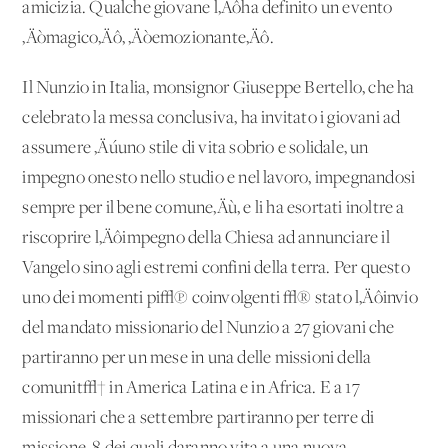
amicizia. Qualche giovane l‚Äôha definito un evento
‚Äòmagico‚Äô, ‚Äòemozionante‚Äô.
Il Nunzio in Italia, monsignor Giuseppe Bertello, che ha
celebrato la messa conclusiva, ha invitato i giovani ad
assumere ‚Äúuno stile di vita sobrio e solidale, un
impegno onesto nello studio e nel lavoro, impegnandosi
sempre per il bene comune‚Äù, e li ha esortati inoltre a
riscoprire l‚Äôimpegno della Chiesa ad annunciare il
Vangelo sino agli estremi confini della terra. Per questo
uno dei momenti pi√π coinvolgenti √® stato l‚Äôinvio
del mandato missionario del Nunzio a 27 giovani che
partiranno per un mese in una delle missioni della
comunit√† in America Latina e in Africa. E a 17
missionari che a settembre partiranno per terre di