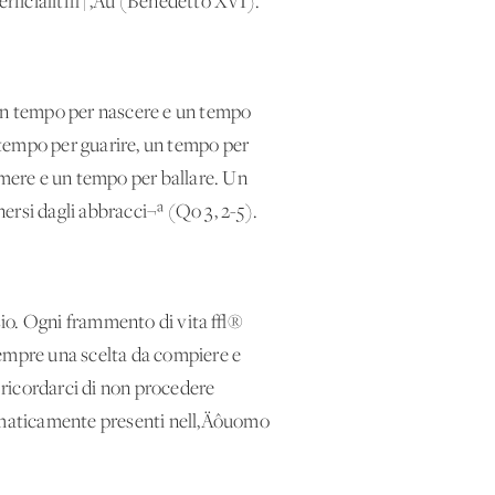
superficialit√†‚Äù (Benedetto XVI).
un tempo per nascere e un tempo
 tempo per guarire, un tempo per
mere e un tempo per ballare. Un
ersi dagli abbracci¬ª (Qo 3, 2-5).
izio. Ogni frammento di vita √®
sempre una scelta da compiere e
 ricordarci di non procedere
rammaticamente presenti nell‚Äôuomo