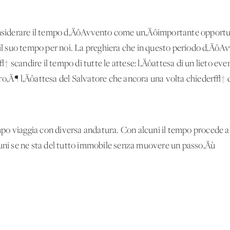
onsiderare il tempo d‚ÄôAvvento come un‚Äôimportante opportuni
e il suo tempo per noi. La preghiera che in questo periodo d‚Äô
 scandire il tempo di tutte le attese: l‚Äôattesa di un lieto even
ro‚Ä¶ l‚Äôattesa del Salvatore che ancora una volta chieder√† d
 viaggia con diversa andatura. Con alcuni il tempo procede al p
cuni se ne sta del tutto immobile senza muovere un passo‚Äù