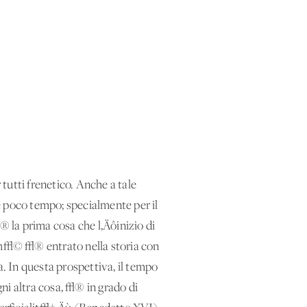
tutti frenetico. Anche a tale
e poco tempo; specialmente per il
 la prima cosa che l‚Äôinizio di
rch√© √® entrato nella storia con
za. In questa prospettiva, il tempo
i altra cosa, √® in grado di