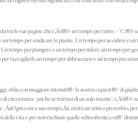
pare; di cogliere nel suo significato, o di trascurare con ottusa 
rda tra le sue pagine che c‚Äô√® un tempo per tutto: ¬´C'√® 
e un tempo per sradicare le piante. Un tempo per uccidere e un
. Un tempo per piangere e un tempo per ridere, un tempo per ge
per raccoglierli, un tempo per abbracciare e un tempo per asten
ggi, sfida con maggiore intensit√† la nostra capacit√† di giud
e di circostanza (anche se trattasi di un solo istante) c‚Äô√® 
. ‚ÄúOgni cosa a suo tempo‚Äù, recita un antico proverbio, per
ami della vita e per non rischiare quelle schizofrenie cos√¨ d