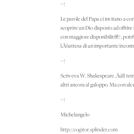
¬†
Le parole del Papa ci invitano a c
scoprire un Dio disposto ad offrir
con maggiore disponibilit√†, potr√†
l‚Äôattesa di un importante incont
¬†
Scriveva W. Shakespeare ‚ÄúIl tempo
altri ancora al galoppo. Ma con al
¬†
Michelangelo
http://cogitor.splinder.com