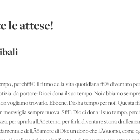
e le attese!
bali
empo', perch√© il ritmo della vita quotidiana √® diventato per 
otizia' da portare: Dio ci dona il suo tempo. Noi abbiamo sempr
non vogliamo trovarlo. Ebbene, Dio ha tempo per noi! Questa √®
 con meraviglia sempre nuova. S√¨: Dio ci dona il suo tempo, pe
zza, per aprirla all‚Äôeterno, per farla diventare storia di allean
damentale dell‚Äôamore di Dio: un dono che l‚Äôuomo, come ogn