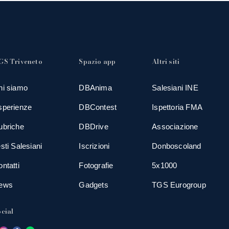
GS Triveneto
Spazio app
Altri siti
hi siamo
DBAnima
Salesiani INE
sperienze
DBContest
Ispettoria FMA
ubriche
DBDrive
Associazione
sti Salesiani
Iscrizioni
Donboscoland
ntatti
Fotografie
5x1000
ews
Gadgets
TGS Eurogroup
cial