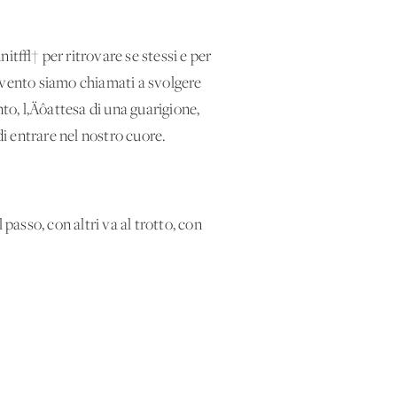
t√† per ritrovare se stessi e per
Avvento siamo chiamati a svolgere
to, l‚Äôattesa di una guarigione,
i entrare nel nostro cuore.
asso, con altri va al trotto, con