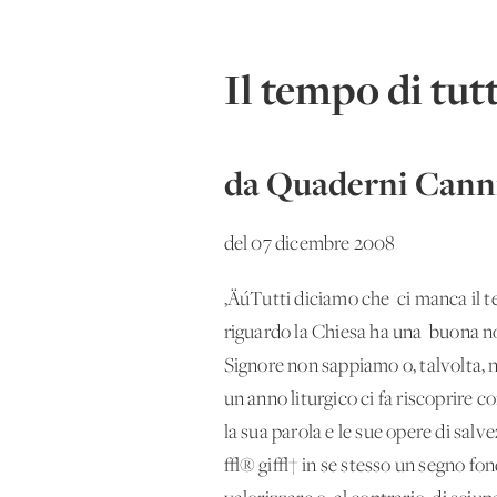
Il tempo di tutt
da Quaderni Canni
del 07 dicembre 2008
‚ÄúTutti diciamo che 'ci manca il t
riguardo la Chiesa ha una 'buona n
Signore non sappiamo o, talvolta, 
un anno liturgico ci fa riscoprire
la sua parola e le sue opere di salve
√® gi√† in se stesso un segno fon