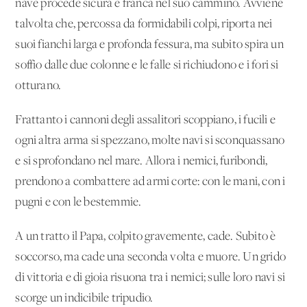
nave procede sicura e franca nel suo cammino. Avviene
talvolta che, percossa da formidabili colpi, riporta nei
suoi fianchi larga e profonda fessura, ma subito spira un
soffio dalle due colonne e le falle si richiudono e i fori si
otturano.
Frattanto i cannoni degli assalitori scoppiano, i fucili e
ogni altra arma si spezzano, molte navi si sconquassano
e si sprofondano nel mare. Allora i nemici, furibondi,
prendono a combattere ad armi corte: con le mani, con i
pugni e con le bestemmie.
A un tratto il Papa, colpito gravemente, cade. Subito è
soccorso, ma cade una seconda volta e muore. Un grido
di vittoria e di gioia risuona tra i nemici; sulle loro navi si
scorge un indicibile tripudio.