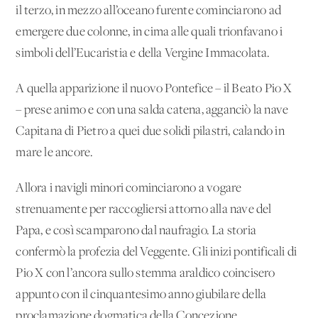
il terzo, in mezzo all’oceano furente cominciarono ad
emergere due colonne, in cima alle quali trionfavano i
simboli dell’Eucaristia e della Vergine Immacolata.
A quella apparizione il nuovo Pontefice – il Beato Pio X
– prese animo e con una salda catena, agganciò la nave
Capitana di Pietro a quei due solidi pilastri, calando in
mare le ancore.
Allora i navigli minori cominciarono a vogare
strenuamente per raccogliersi attorno alla nave del
Papa, e così scamparono dal naufragio. La storia
confermò la profezia del Veggente. Gli inizi pontificali di
Pio X con l’ancora sullo stemma araldico coincisero
appunto con il cinquantesimo anno giubilare della
proclamazione dogmatica della Concezione