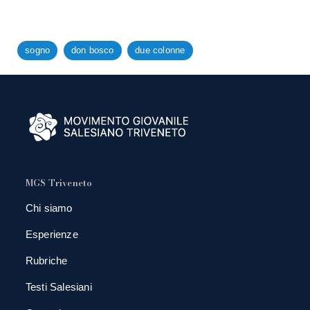
sogno
don bosco
due colonne
MGS Triveneto
Chi siamo
Esperienze
Rubriche
Testi Salesiani