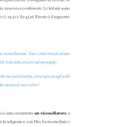
ldo, vescovo e confessore. Le letture sono
17; 19-21 e Sir 45,16. Il testo è il seguente
ome riconciliazione. Non è stato trovato alcuno
tt. lo ha fatto crescere nel suo popolo).
ella sua misericordia, e trovò grazia agli occhi
 lui incenso di soave odore”.
un riconciliatore
o è stato veramente
, a
n la religione e con Dio; ha riconciliato i