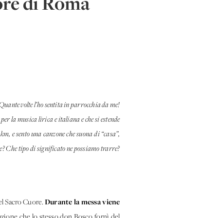
uore di Roma
Quante volte l’ho sentita in parrocchia da me!
r la musica lirica e italiana e che si estende
0 km, e sento una canzone che suona di “casa”,
e? Che tipo di significato ne possiamo trarre?
Durante la messa viene
del Sacro Cuore.
azione che lo stesso don Bosco fornì del