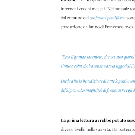
internet i vecchi messali. Nel messale ro
dal comune dei
confessori pontificis
e sono
(traduzione dal latino di Francesco Aves
“Ecco il grande sacerdote, che nei suoi giorni
simile a colui che ha conservato la legge dell’E
Diede a lui la benedizione di tutte le genti e 
del Signore. Lo magnificò di fronte ai re e gli 
La prima lettura avrebbe potuto susc
diversi livelli, nella sua vita. Ha partec