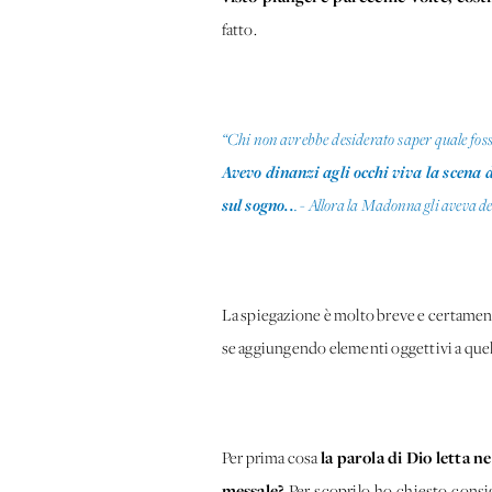
fatto.
“Chi non avrebbe desiderato saper quale fosse
Avevo dinanzi agli occhi viva la scena
sul sogno..
. - Allora la Madonna gli aveva de
La spiegazione è molto breve e certamen
se aggiungendo elementi oggettivi a quell
la parola di Dio letta 
Per prima cosa
messale?
Per scoprilo ho chiesto consi