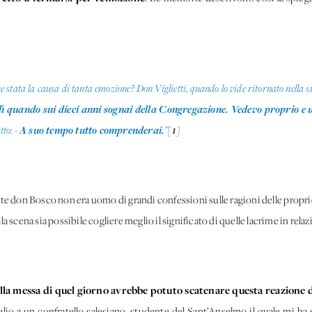
 stata la causa di tanta emozione? Don Viglietti, quando lo vide ritornato nella 
 dì quando sui dieci anni sognai della Congregazione. Vedevo proprio e 
A suo tempo tutto comprenderai.
[1]
tto: -
”
te don Bosco non era uomo di grandi confessioni sulle ragioni delle propr
a scena sia possibile cogliere meglio il significato di quelle lacrime in rel
nella messa di quel giorno avrebbe potuto scatenare questa reazione
glio a un confratello salesiano, studente del Sant’Anselmo il quale mi ha