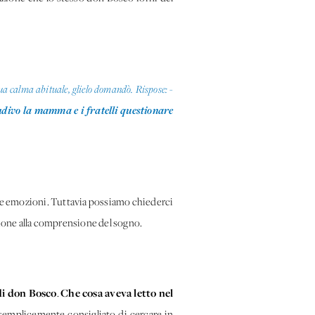
sua calma abituale, glielo domandò. Rispose: -
udivo la mamma e i fratelli questionare
ie emozioni. Tuttavia possiamo chiederci
azione alla comprensione del sogno.
 di don Bosco
Che cosa aveva letto nel
.
 semplicemente consigliato di cercare in