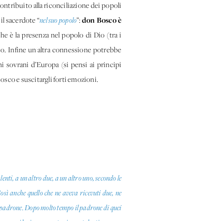
a contribuito alla riconciliazione dei popoli
don Bosco è
il sacerdote “
nel suo popolo
”:
he è la presenza nel popolo di Dio (tra i
co. Infine un'altra connessione potrebbe
i sovrani d’Europa (si pensi ai principi
osco e suscitargli forti emozioni.
enti, a un altro due, a un altro uno, secondo le
osì anche quello che ne aveva ricevuti due, ne
uo padrone. Dopo molto tempo il padrone di quei