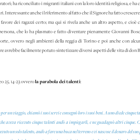
oratori; ha riconciliato i migranti italiani con la loro identità religiosa, e h
i. Interessante anche il riferimento al fatto che il Signore ha fatto crescere 
favore dei ragazzi certo; ma qui si rivela anche un altro aspetto, e cioè c
 persona, che lo ha plasmato e fatto diventare pienamente Giovanni Bos
corte, ovvero negli ambienti della reggia di Torino e poi anche con alcun
re avrebbe facilmente potuto sintetizzare diversi aspetti delle vita di don B
la parabola dei talenti
teo 25, 14-23 ovvero
:
r un viaggio, chiamò i suoi servi e consegnò loro i suoi beni. A uno diede cinque tal
 che aveva ricevuto cinque talenti andò a impiegarli, e ne guadagnò altri cinque. C
evuto un solo talento, andò a fare una buca nel terreno e vi nascose il denaro del s