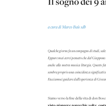
Il sogno dei 9 
a cura di Marco Baù sdb
Qualche giorno fa un compagno di studi, sales
Eppure mai avrei pensato che dal Giappone qua
anche alla nostra musica liturgia. Questo fat
sembra proprio una coincidenza significativa.
Facciamoci guidare dall’esperienza di Giovan
Siamo verso la fine della vita di don Bos
visto piangere parecchie volte, cost