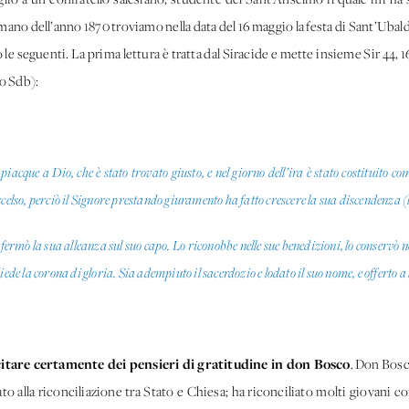
mano dell’anno 1870 troviamo nella data del 16 maggio la festa di Sant’Uba
 le seguenti. La prima lettura è tratta dal Siracide e mette insieme Sir 44, 16-
io Sdb):
 piacque a Dio, che è stato trovato giusto, e nel giorno dell’ira è stato costituito c
ccelso, perciò il Signore prestando giuramento ha fatto crescere la sua discendenza (le
confermò la sua alleanza sul suo capo. Lo riconobbe nelle sue benedizioni, lo conservò n
diede la corona di gloria. Sia adempiuto il sacerdozio e lodato il suo nome, e offerto a
itare certamente dei pensieri di gratitudine in don Bosco
. Don Bosc
ipato alla riconciliazione tra Stato e Chiesa; ha riconciliato molti giovani co