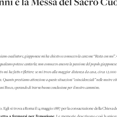
anni e la Messa del Sacro C
iano coadiutore, giapponese mi ha chiesto se conoscevo la canzone “Resta con noi”. 
lcuno potesse cantarla; non conoscevo ancora la passione del popolo giapponese pe
to mi ha fatto riflettere: se mi trovo alla maggior distanza da casa, circa 12.00
 Quanto prestiamo attenzione a queste situazioni “coincidenziali” nelle nostre vit
ni Bosco, sperando di trarne buone conclusione per il nostro cammino.
co. Egli si trova a Roma il 14 maggio 1887 per la consacrazione della Chiesa 
retto a fermarsi per l’emozione
. Le memorie descrivono così la spieg