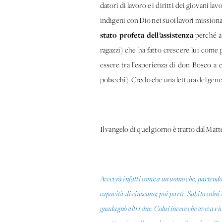
datori di lavoro e i diritti dei giovani lav
indigeni con Dio nei suoi lavori missionar
stato profeta dell’assistenza
perché a 
ragazzi) che ha fatto crescere lui come
essere tra l’esperienza di don Bosco a 
polacchi). Credo che una lettura del gene
Il vangelo di quel giorno è tratto dal Mat
Avverrà infatti come a un uomo che, partendo pe
capacità di ciascuno; poi partì. Subito colui
guadagnò altri due. Colui invece che aveva ric