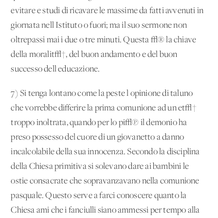
evitare e studi di ricavare le massime da fatti avvenuti in
giornata nell'Istituto o fuori; ma il suo sermone non
oltrepassi mai i due o tre minuti. Questa √® la chiave
della moralit√†, del buon andamento e del buon
successo dell'educazione.
7) Si tenga lontano come la peste l'opinione di taluno
che vorrebbe differire la prima comunione ad un'et√†
troppo inoltrata, quando per lo pi√π il demonio ha
preso possesso del cuore di un giovanetto a danno
incalcolabile della sua innocenza. Secondo la disciplina
della Chiesa primitiva si solevano dare ai bambini le
ostie consacrate che sopravanzavano nella comunione
pasquale. Questo serve a farci conoscere quanto la
Chiesa ami che i fanciulli siano ammessi per tempo alla