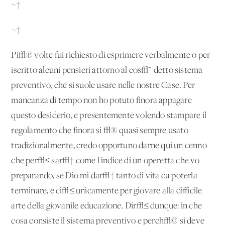
¬†
¬†
Pi√π volte fui richiesto di esprimere verbalmente o per
iscritto alcuni pensieri attorno al cos√¨ detto sistema
preventivo, che si suole usare nelle nostre Case. Per
mancanza di tempo non ho potuto finora appagare
questo desiderio, e presentemente volendo stampare il
regolamento che finora si √® quasi sempre usato
tradizionalmente, credo opportuno darne qui un cenno
che per√≤ sar√† come l'indice di un'operetta che vo
preparando, se Dio mi dar√† tanto di vita da poterla
terminare, e ci√≤ unicamente per giovare alla difficile
arte della giovanile educazione. Dir√≤ dunque: in che
cosa consiste il sistema preventivo e perch√© si deve