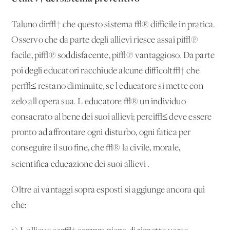
Taluno dir√† che questo sistema √® difficile in pratica.
Osservo che da parte degli allievi riesce assai pi√π
facile, pi√π soddisfacente, pi√π vantaggioso. Da parte
poi degli educatori racchiude alcune difficolt√† che
per√≤ restano diminuite, se l'educatore si mette con
zelo all'opera sua. L'educatore √® un individuo
consacrato al bene dei suoi allievi; perci√≤ deve essere
pronto ad affrontare ogni disturbo, ogni fatica per
conseguire il suo fine, che √® la civile, morale,
scientifica educazione dei suoi allievi
.
Oltre ai vantaggi sopra esposti si aggiunge ancora qui
che: