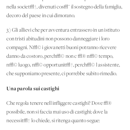
nella societ√†, divenuti cos√¨ il sostegno della famiglia,
decoro del paese in cui dimorano.
3) Gli allievi che per avventura entrassero in un istituto
con tristi abitudini non possono danneggiare i loro
compagni. N√© i giovanetti buoni potranno ricevere
danno da costoro, perch√© non c'√® n√© tempo,
n√© luogo, n√© opportunit√†, perch√© l'assistente,
che supponiamo presente, ci porrebbe subito rimedio.
Una parola sui castighi
Che regola tenere nell'infliggere castighi? Dove √®
possibile, non si faccia mai uso di castighi; dove la
necessit√† lo chiede, si ritenga quanto segue: