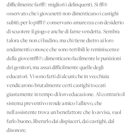
difficilmente far√† migliori i delinquenti. Si √®
osservato che i giovanetti non dimenticano i castighi
subiti; per lo pi√π conservano amarezza con desiderio
di scuotere il giogo e anche di farne vendetta. Sembra
talora che non ci badino, ma chi tiene dietro ai loro
andamenti conosce che sono terribili le reminiscenze
della giovent√π; dimenticano facilmente le punizioni
dei genitori, ma assai difficilmente quelle degli
educatori. Vi sono fatti di alcuni che in vecchiaia
vendicarono brutalmente certi castighi toccati
giustamente in tempo di loro educazione. Al contrario il
sistema preventivo rende amico l'allievo, che
nell'assistente trova un benefattore che lo avvisa, vuol
farlo buono, liberarlo dai dispiaceri, dai castighi, dal
disonore.