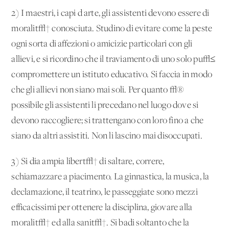
2) I maestri, i capi d'arte, gli assistenti devono essere di
moralit√† conosciuta. Studino di evitare come la peste
ogni sorta di affezioni o amicizie particolari con gli
allievi, e si ricordino che il traviamento di uno solo pu√≤
compromettere un istituto educativo. Si faccia in modo
che gli allievi non siano mai soli. Per quanto √®
possibile gli assistenti li precedano nel luogo dove si
devono raccogliere; si trattengano con loro fino a che
siano da altri assistiti. Non li lascino mai disoccupati.
3) Si dia ampia libert√† di saltare, correre,
schiamazzare a piacimento. La ginnastica, la musica, la
declamazione, il teatrino, le passeggiate sono mezzi
efficacissimi per ottenere la disciplina, giovare alla
moralit√† ed alla sanit√†. Si badi soltanto che la