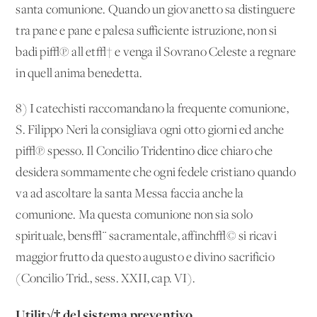
santa comunione. Quando un giovanetto sa distinguere
tra pane e pane e palesa sufficiente istruzione, non si
badi pi√π all'et√† e venga il Sovrano Celeste a regnare
in quell'anima benedetta.
8) I catechisti raccomandano la frequente comunione,
S. Filippo Neri la consigliava ogni otto giorni ed anche
pi√π spesso. Il Concilio Tridentino dice chiaro che
desidera sommamente che ogni fedele cristiano quando
va ad ascoltare la santa Messa faccia anche la
comunione. Ma questa comunione non sia solo
spirituale, bens√¨ sacramentale, affinch√© si ricavi
maggior frutto da questo augusto e divino sacrificio
(Concilio Trid., sess. XXII, cap. VI).
Utilit√† del sistema preventivo