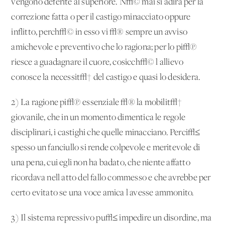
vengono deferite al superiore. N√© mai si adira per la
correzione fatta o per il castigo minacciato oppure
inflitto, perch√© in esso vi √® sempre un avviso
amichevole e preventivo che lo ragiona; per lo pi√π
riesce a guadagnare il cuore, cosicch√© l'allievo
conosce la necessit√† del castigo e quasi lo desidera.
2) La ragione pi√π essenziale √® la mobilit√†
giovanile, che in un momento dimentica le regole
disciplinari, i castighi che quelle minacciano. Perci√≤
spesso un fanciullo si rende colpevole e meritevole di
una pena, cui egli non ha badato, che niente affatto
ricordava nell'atto del fallo commesso e che avrebbe per
certo evitato se una voce amica l'avesse ammonito.
3) Il sistema repressivo pu√≤ impedire un disordine, ma