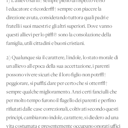
1) L'allievo sar√† sempre pieno di rispetto verso
l'educatore e ricorder√† sempre con piacere la
direzione avuta, considerando tuttora quali padri e
fratelli i suoi maestri e gli altri superiori. Dove vanno
questi allievi per lo pi√π sono la consolazione della
famiglia, utili cittadini e buoni cristiani.
2) Qualunque sia il carattere, l'indole, lo stato morale di
un allievo all'epoca della sua accettazione, i parenti
possono vivere sicuri che il loro figlio non potr√†
peggiorare, si pu√≤ dare per certo che si otterr√†
sempre qualche miglioramento. Anzi certi fanciulli che
per molto tempo furono il flagello dei parenti e perfino
rifiutati dalle case correzionali, coltivati secondo questi
principi, cambiarono indole, carattere, si diedero ad una
vita costumata e presentemente occupano onorati uffici