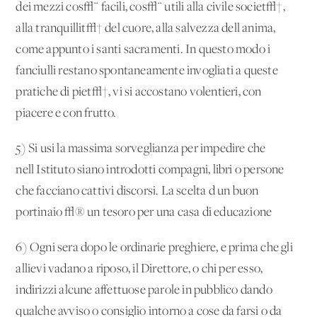
dei mezzi cos√¨ facili, cos√¨ utili alla civile societ√†,
alla tranquillit√† del cuore, alla salvezza dell'anima,
come appunto i santi sacramenti. In questo modo i
fanciulli restano spontaneamente invogliati a queste
pratiche di piet√†, vi si accostano volentieri, con
piacere e con frutto.
5) Si usi la massima sorveglianza per impedire che
nell'Istituto siano introdotti compagni, libri o persone
che facciano cattivi discorsi. La scelta d'un buon
portinaio √® un tesoro per una casa di educazione
6) Ogni sera dopo le ordinarie preghiere, e prima che gli
allievi vadano a riposo, il Direttore, o chi per esso,
indirizzi alcune affettuose parole in pubblico dando
qualche avviso o consiglio intorno a cose da farsi o da