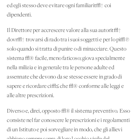
ed egli stesso deve evitare ogni familiarit√† coi
dipendenti.
Il Direttore per accrescere valore alla sua autorit√†
dovr√† trovarsi di rado tra i suoi soggetti e per lo pi√π
solo quando si tratta di punire o di minacciare. Questo
sistema √® facile, meno faticoso; giova specialmente
nella milizia e in generale tra le persone adulte ed
assennate che devono da se stesse essere in grado di
sapere e ricordare ci√≤ che √® conforme alle leggi e
alle altre prescrizioni.
Diverso e, direi, opposto √® il sistema preventivo. Esso
consiste nel far conoscere le prescrizioni e i regolamenti
di un Istituto e poi sorvegliare in modo, che gli allievi