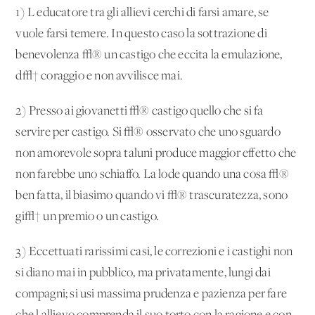
1) L'educatore tra gli allievi cerchi di farsi amare, se
vuole farsi temere. In questo caso la sottrazione di
benevolenza √® un castigo che eccita la emulazione,
d√† coraggio e non avvilisce mai.
2) Presso ai giovanetti √® castigo quello che si fa
servire per castigo. Si √® osservato che uno sguardo
non amorevole sopra taluni produce maggior effetto che
non farebbe uno schiaffo. La lode quando una cosa √®
ben fatta, il biasimo quando vi √® trascuratezza, sono
gi√† un premio o un castigo.
3) Eccettuati rarissimi casi, le correzioni e i castighi non
si diano mai in pubblico, ma privatamente, lungi dai
compagni; si usi massima prudenza e pazienza per fare