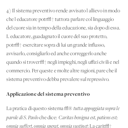
4) Il sistema preventivo rende avvisato l'allievo in modo
che l'educatore potr√† tuttora parlare col linguaggio
del cuore sia in tempo della educazione, sia dopo di essa.
L'educatore, guadagnato il cuore del suo protetto,
potr√† esercitare sopra di lui un grande influsso,
avvisarlo, consigliarlo ed anche correggerlo anche
quando si trover√† negli impieghi, negli uffizi civili e nel
commercio. Per queste e molte altre ragioni, pare che il
sistema preventivo debba prevalere sul repressivo.
Applicazione del sistema preventivo
La pratica di questo sistema √®
tutta appoggiata sopra le
parole di S. Paolo
che dice: '
Caritas benigna est, patiens est;
omnia suffert, omnia sperat, omnia sustinet
: La carit√†