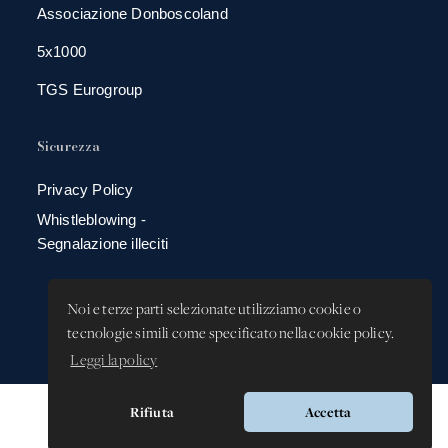
Associazione Donboscoland
5x1000
TGS Eurogroup
Sicurezza
Privacy Policy
Whistleblowing -
Segnalazione illeciti
Noi e terze parti selezionate utilizziamo cookie o
tecnologie simili come specificato nella cookie policy.
Leggi la policy
Rifiuta
Accetta
Versione app: 3.64.2 (18ea8745)