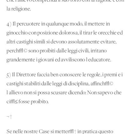
che l'allievo comprenda il suo torto con la ragione e con
la religione.
4) Il percuotere in qualunque modo, il mettere in
ginocchio con posizione dolorosa, il tirar le orecchie ed
altri castighi simili si devono assolutamente evitare,
perch√© sono proibiti dalle leggi civili, irritano
grandemente i giovani ed avviliscono l'educatore.
5) Il Direttore faccia ben conoscere le regole, i premi e i
castighi stabiliti dalle leggi di disciplina, affinch√©
l'allievo non si possa scusare dicendo: Non sapevo che
ci√≤ fosse proibito.
¬†
Se nelle nostre Case si metter√† in pratica questo