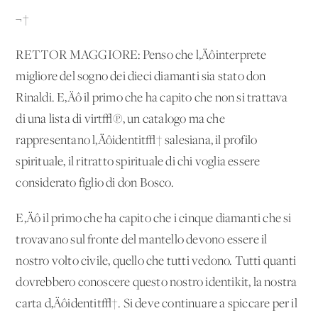
¬†
RETTOR MAGGIORE: Penso che l‚Äôinterprete
migliore del sogno dei dieci diamanti sia stato don
Rinaldi. E‚Äô il primo che ha capito che non si trattava
di una lista di virt√π, un catalogo ma che
rappresentano l‚Äôidentit√† salesiana, il profilo
spirituale, il ritratto spirituale di chi voglia essere
considerato figlio di don Bosco.
E‚Äô il primo che ha capito che i cinque diamanti che si
trovavano sul fronte del mantello devono essere il
nostro volto civile, quello che tutti vedono. Tutti quanti
dovrebbero conoscere questo nostro identikit, la nostra
carta d‚Äôidentit√†. Si deve continuare a spiccare per il