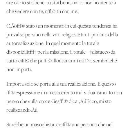
are ok : io sto bene, tu stai bene, ma io non ho niente a
che vedere con te, n√© tu con me.
C‚Äô√® stato un momento in cui questa tendenza ha
prevalso persino nella vita religiosa: tanti parlano della
autorealizzazione. In quel momento la totale
disponibilit√† per la missione, il totale ¬†distacco da
tutto ci√≤ che pu√≤ allontanarmi da Dio sembra che
non importi.
Importa solo se porta alla tua realizzazione. E questo
√® espressione di un esacerbato individualismo. Io non
penso che sulla croce Ges√π dica: ‚ÄúEcco, mi sto
realizzando‚Äù.
Sarebbe un masochista, cio√® una persona che nel