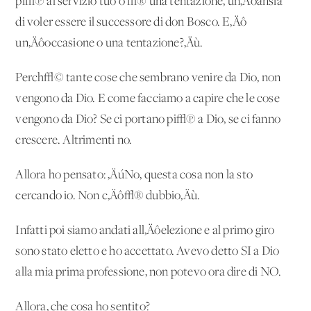
pi√π al servizio tuo o √® una tentazione, un‚Äôansia
di voler essere il successore di don Bosco. E‚Äô
un‚Äôoccasione o una tentazione?‚Äù.
Perch√© tante cose che sembrano venire da Dio, non
vengono da Dio. E come facciamo a capire che le cose
vengono da Dio? Se ci portano pi√π a Dio, se ci fanno
crescere. Altrimenti no.
Allora ho pensato: ‚ÄúNo, questa cosa non la sto
cercando io. Non c‚Äô√® dubbio‚Äù.
Infatti poi siamo andati all‚Äôelezione e al primo giro
sono stato eletto e ho accettato. Avevo detto SI a Dio
alla mia prima professione, non potevo ora dire di NO.
Allora, che cosa ho sentito?