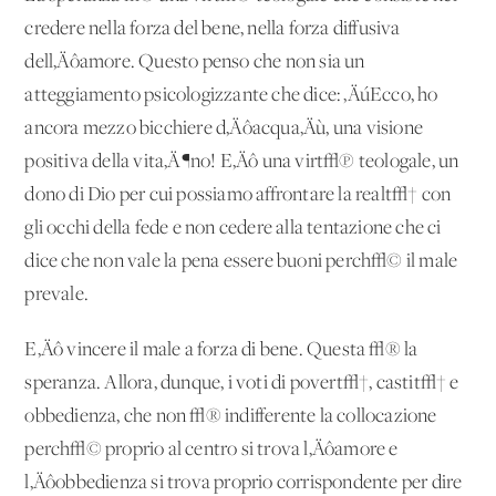
credere nella forza del bene, nella forza diffusiva
dell‚Äôamore. Questo penso che non sia un
atteggiamento psicologizzante che dice: ‚ÄúEcco, ho
ancora mezzo bicchiere d‚Äôacqua‚Äù, una visione
positiva della vita‚Ä¶no! E‚Äô una virt√π teologale, un
dono di Dio per cui possiamo affrontare la realt√† con
gli occhi della fede e non cedere alla tentazione che ci
dice che non vale la pena essere buoni perch√© il male
prevale.
E‚Äô vincere il male a forza di bene. Questa √® la
speranza. Allora, dunque, i voti di povert√†, castit√† e
obbedienza, che non √® indifferente la collocazione
perch√© proprio al centro si trova l‚Äôamore e
l‚Äôobbedienza si trova proprio corrispondente per dire