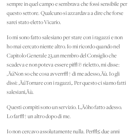
sempre in quel campo e sembrava che fossi sensibile per
questo settore. Qualcuno si azzardava a dire che forse
sarei stato eletto Vicario.
Io mi sono fatto salesiano per stare con i ragazzi e non
ho mai cercato niente altro. Io mi ricordo quando nel
Capitolo Generale 23,un membro del Consiglio che
scadeva e non poteva essere pi√π rieletto, mi disse:
‚ÄúNon so che cosa avverr√† di me adesso‚Äù. Io gli
dissi: ‚ÄúTornare con i ragazzi,. Per questo ci siamo fatti
salesiani‚Äù.
Questi compiti sono un servizio. L‚Äôho fatto adesso.
Lo far√† un altro dopo di me.
Io non cercavo assolutamente nulla. Per√≤ due anni