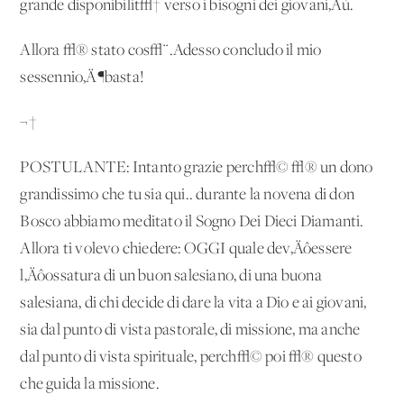
grande disponibilit√† verso i bisogni dei giovani‚Äù.
Allora √® stato cos√¨.Adesso concludo il mio
sessennio‚Ä¶basta!
¬†
POSTULANTE: Intanto grazie perch√© √® un dono
grandissimo che tu sia qui.. durante la novena di don
Bosco abbiamo meditato il Sogno Dei Dieci Diamanti.
Allora ti volevo chiedere: OGGI quale dev‚Äôessere
l‚Äôossatura di un buon salesiano, di una buona
salesiana, di chi decide di dare la vita a Dio e ai giovani,
sia dal punto di vista pastorale, di missione, ma anche
dal punto di vista spirituale, perch√© poi √® questo
che guida la missione.