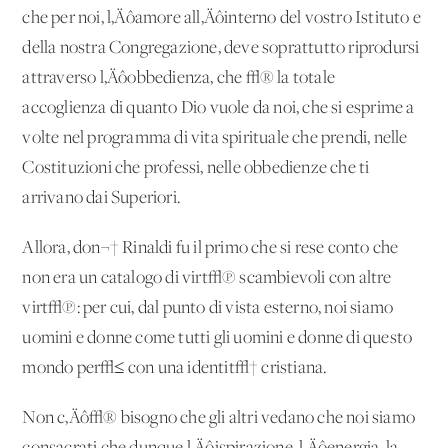
che per noi, l‚Äôamore all‚Äôinterno del vostro Istituto e
della nostra Congregazione, deve soprattutto riprodursi
attraverso l‚Äôobbedienza, che √® la totale
accoglienza di quanto Dio vuole da noi, che si esprime a
volte nel programma di vita spirituale che prendi, nelle
Costituzioni che professi, nelle obbedienze che ti
arrivano dai Superiori.
Allora, don¬† Rinaldi fu il primo che si rese conto che
non era un catalogo di virt√π scambievoli con altre
virt√π: per cui, dal punto di vista esterno, noi siamo
uomini e donne come tutti gli uomini e donne di questo
mondo per√≤ con una identit√† cristiana.
Non c‚Äô√® bisogno che gli altri vedano che noi siamo