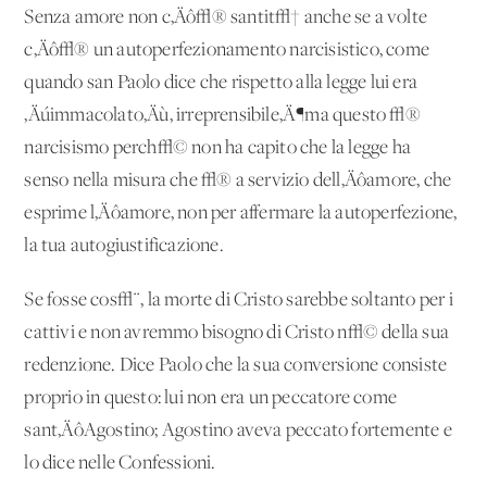
Senza amore non c‚Äô√® santit√† anche se a volte
c‚Äô√® un autoperfezionamento narcisistico, come
quando san Paolo dice che rispetto alla legge lui era
‚Äúimmacolato‚Äù, irreprensibile‚Ä¶ma questo √®
narcisismo perch√© non ha capito che la legge ha
senso nella misura che √® a servizio dell‚Äôamore, che
esprime l‚Äôamore, non per affermare la autoperfezione,
la tua autogiustificazione.
Se fosse cos√¨, la morte di Cristo sarebbe soltanto per i
cattivi e non avremmo bisogno di Cristo n√© della sua
redenzione. Dice Paolo che la sua conversione consiste
proprio in questo: lui non era un peccatore come
sant‚ÄôAgostino; Agostino aveva peccato fortemente e
lo dice nelle Confessioni.