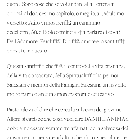
cuore. Sono cose che se voi andate alla Lettera ai
corinzi, al dodicesimo capitolo, o meglio, all‚Äôultimo
versetto: ‚ÄúIo vi mostrer√≤ un cammino
eccellente‚Äù, e Paolo comincia¬† a parlare di cosa?
Dell‚Äôamore! Perch√© Dio √® amore e la santit√†
consiste in questo.
Questa santit√† che √® il centro della vita cristiana,
della vita consacrata, della Spiritualit√† ha per noi
Salesiani e membri della Famiglia Salesiana un risvolto
molto particolare: un amore pastorale educativo.
Pastorale vuol dire che cerca la salvezza dei giovani.
Allora si capisce che cosa vuol dire DA MIHI ANIMAS:
dobbiamo essere veramente affamati della salvezza dei
giovani e non pensare ad altro che a loro, specialmente