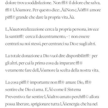
dolore trova soddisfazione. Non √® il dolore che salva,
√® l‚Äôamore. Per questo dice: ‚ÄúNon c‚Äô√® amore
pi√π grande che dare la propria vita‚Äù.
L‚Äôautorealizzazione cerca la propria persona, invece
la santit√† cerca il decentramento,¬† non essere
centrati su noi stessi, per centrarci su Dio e sugli altri.
La totale donazione a Dio vuol dire disponibilit√† per
gli altri, per cui la prima cosa da imparare √®
veramente fare dell‚Äôamore la scelta della nostra vita.
La cosa pi√π importante non √® amare Dio, √®
sentire che Dio ci ama. E‚Äô come il Sistema
Preventivo: far sentire l‚Äôaltro amato perch√© allora
possa liberare, sprigionare tutta l‚Äôenergia che ha nel