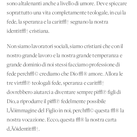
sono altalenanti anche a livello di umore. Deve spiccare
soprattutto una vita completamente teologale, in cui la
fede, la speranza e la carit√† segnano la nostra
identit√† cristiana.
Non siamo lavoratori sociali, siamo cristiani che con il
nostro grande lavoro e la nostra grande temperanza e
grande dominio di noi stessi facciamo professione di
fede perch√© crediamo che Dio √® amore. Allora le
tre virt√π teologali fede, speranza e carit√†
dovrebbero aiutarci a diventare sempre pi√π figli di
Dio, a riprodurre il pi√π fedelmente possibile
l‚Äôimmagine del Figlio in noi, perch√© questa √® la
nostra vocazione. Ecco, questa √® la nostra carta
d‚Äôidentit√†.