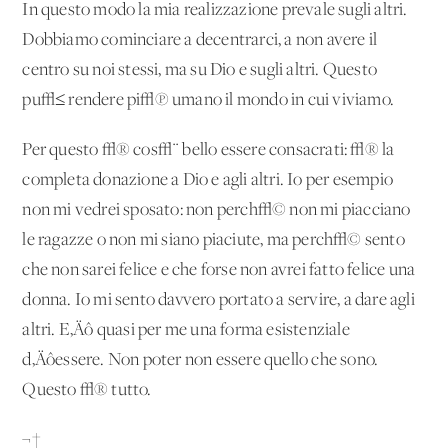
In questo modo la mia realizzazione prevale sugli altri.
Dobbiamo cominciare a decentrarci, a non avere il
centro su noi stessi, ma su Dio e sugli altri. Questo
pu√≤ rendere pi√π umano il mondo in cui viviamo.
Per questo √® cos√¨ bello essere consacrati: √® la
completa donazione a Dio e agli altri. Io per esempio
non mi vedrei sposato: non perch√© non mi piacciano
le ragazze o non mi siano piaciute, ma perch√© sento
che non sarei felice e che forse non avrei fatto felice una
donna. Io mi sento davvero portato a servire, a dare agli
altri. E‚Äô quasi per me una forma esistenziale
d‚Äôessere. Non poter non essere quello che sono.
Questo √® tutto.
¬†