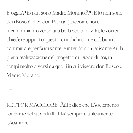
E oggi‚Ä¶io non sono Madre Morano‚Ä¶(E io non sono
don Bosco!, dice don Pascual) siccome noi ci
incamminiamo verso una bella scelta di vita, le vorrei
chiedere appunto questo: ci indichi come dobbiamo
camminare per farci sante, e intendo con ‚Äúsante‚Äù la
piena realizzazione del progetto di Dio su di noi, in
tempi molto diversi da quelli in cui vissero don Bosco e
Madre Morano.
¬†
RETTOR MAGGIORE: ‚ÄúIo dico che l‚Äôelemento
fondante della santit√† √® sempre e unicamente
l‚Äôamore.