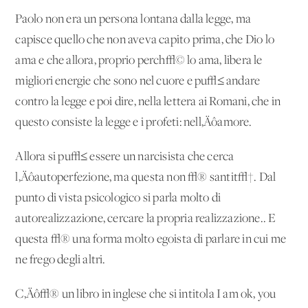
Paolo non era un persona lontana dalla legge, ma
capisce quello che non aveva capito prima, che Dio lo
ama e che allora, proprio perch√© lo ama, libera le
migliori energie che sono nel cuore e pu√≤ andare
contro la legge e poi dire, nella lettera ai Romani, che in
questo consiste la legge e i profeti: nell‚Äôamore.
Allora si pu√≤ essere un narcisista che cerca
l‚Äôautoperfezione, ma questa non √® santit√†. Dal
punto di vista psicologico si parla molto di
autorealizzazione, cercare la propria realizzazione.. E
questa √® una forma molto egoista di parlare in cui me
ne frego degli altri.
C‚Äô√® un libro in inglese che si intitola I am ok, you