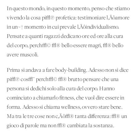
In questo mondo, in questo momento, penso che stiamo
vivendo la cosa pi√π profetica: testimoniare l‚Äôamore
in un¬† momento in cui prevale l‚Äôindividualismo.
Pensate a quanti ragazzi dedicano ore ed ore alla cura
del corpo, perch√© √® bello essere magri, √® bello
avere muscoli.
Prima si andava a fare body-building. Adesso non si dice
pi√π cos√¨ perch√© √® brutto pensare che una
persona si dedichi solo alla cura del corpo. Hanno
cominciato a chiamarlo fitness, che vuol dire essere in
forma. Adesso si chiama wellness, ovvero stare bene.
Ma tra le tre cose non c‚Äô√® tanta differenza: √® un
gioco di parole ma non √® cambiata la sostanza.