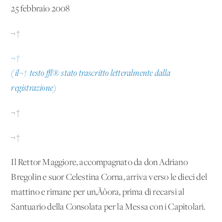
25 febbraio 2008
¬†
¬†
(il¬† testo √® stato trascritto letteralmente dalla
registrazione)
¬†
¬†
Il Rettor Maggiore, accompagnato da don Adriano
Bregolin e suor Celestina Corna, arriva verso le dieci del
mattino e rimane per un‚Äôora, prima di recarsi al
Santuario della Consolata per la Messa con i Capitolari.