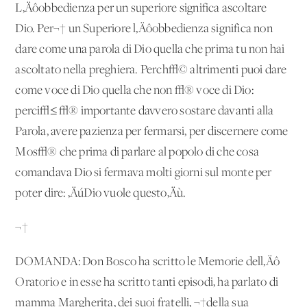
L‚Äôobbedienza per un superiore significa ascoltare
Dio. Per¬† un Superiore l‚Äôobbedienza significa non
dare come una parola di Dio quella che prima tu non hai
ascoltato nella preghiera. Perch√© altrimenti puoi dare
come voce di Dio quella che non √® voce di Dio:
perci√≤ √® importante davvero sostare davanti alla
Parola, avere pazienza per fermarsi, per discernere come
Mos√® che prima di parlare al popolo di che cosa
comandava Dio si fermava molti giorni sul monte per
poter dire: ‚ÄúDio vuole questo‚Äù.
¬†
DOMANDA: Don Bosco ha scritto le Memorie dell‚Äô
Oratorio e in esse ha scritto tanti episodi, ha parlato di
mamma Margherita, dei suoi fratelli, ¬†della sua