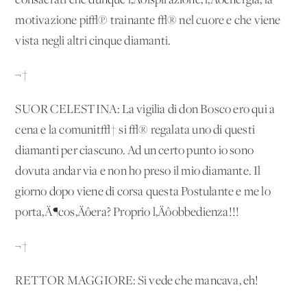
consacrati che dunque l‚Äôispirazione, l‚Äôenergia, la
motivazione pi√π trainante √® nel cuore e che viene
vista negli altri cinque diamanti.
¬†
SUOR CELESTINA: La vigilia di don Bosco ero qui a
cena e la comunit√† si √® regalata uno di questi
diamanti per ciascuno. Ad un certo punto io sono
dovuta andar via e non ho preso il mio diamante. Il
giorno dopo viene di corsa questa Postulante e me lo
porta‚Ä¶cos‚Äôera? Proprio l‚Äôobbedienza!!!
¬†
RETTOR MAGGIORE: Si vede che mancava, eh!