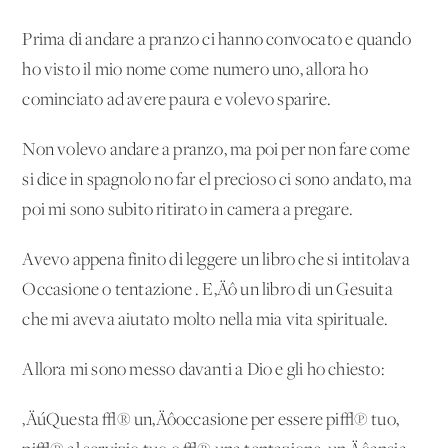
Prima di andare a pranzo ci hanno convocato e quando
ho visto il mio nome come numero uno, allora ho
cominciato ad avere paura e volevo sparire.
Non volevo andare a pranzo, ma poi per non fare come
si dice in spagnolo no far el precioso ci sono andato, ma
poi mi sono subito ritirato in camera a pregare.
Avevo appena finito di leggere un libro che si intitolava
Occasione o tentazione . E‚Äô un libro di un Gesuita
che mi aveva aiutato molto nella mia vita spirituale.
Allora mi sono messo davanti a Dio e gli ho chiesto:
‚ÄúQuesta √® un‚Äôoccasione per essere pi√π tuo,