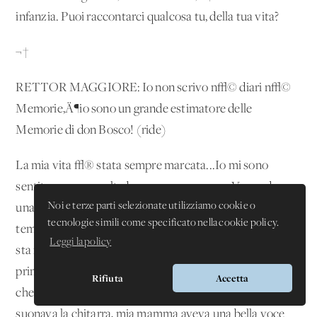
infanzia. Puoi raccontarci qualcosa tu, della tua vita?
¬†
RETTOR MAGGIORE: Io non scrivo n√© diari n√©
Memorie‚Ä¶io sono un grande estimatore delle
Memorie di don Bosco! (ride)
La mia vita √® stata sempre marcata...Io mi sono
sentito sempre molto bene a casa, sempre. Vengo da
Noi e terze parti selezionate utilizziamo cookie o
una famiglia numerosa, dodici fratelli. In questi ultimi
tecnologie simili come specificato nella cookie policy.
tempi ne sono morti due‚Ä¶adesso ho mia sorella che
Leggi la policy
sta molto male. Una famiglia in cui ho imparatola fede, e
prima di tutto l‚Äôamore, l‚Äôaccoglienza. Mi ricordo
Rifiuta
Accetta
che quando eravamo bambini, qualcuno dei miei fratelli
suonava la chitarra, mia mamma aveva una bella voce