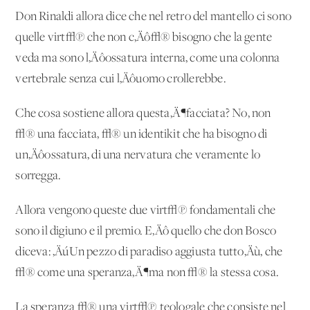
Don Rinaldi allora dice che nel retro del mantello ci sono
quelle virt√π che non c‚Äô√® bisogno che la gente
veda ma sono l‚Äôossatura interna, come una colonna
vertebrale senza cui l‚Äôuomo crollerebbe.
Che cosa sostiene allora questa‚Ä¶facciata? No, non
√® una facciata, √® un identikit che ha bisogno di
un‚Äôossatura, di una nervatura che veramente lo
sorregga.
Allora vengono queste due virt√π fondamentali che
sono il digiuno e il premio. E‚Äô quello che don Bosco
diceva: ‚ÄúUn pezzo di paradiso aggiusta tutto‚Äù, che
√® come una speranza‚Ä¶ma non √® la stessa cosa.
La speranza √® una virt√π teologale che consiste nel