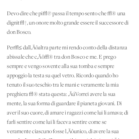
Devo dire che pi√π passa il tempo sento che √® una
dignit√†, un onore molto grande essere il successore di
don Bosco.
Per√≤ dall‚Äôaltra parte mi rendo conto della distanza
abissale che c‚Äô√® tra don Bosco e me. E prego
sempre e vengo sovente alla sua tomba e sempre
appoggio la testa su quel vetro. Ricordo quando ho
tenuto il suo teschio tra le mani e veramente la mia
preghiera √® stata questa: ‚ÄúVorrei avere la sua
mente, la sua forma di guardare il pianeta giovani. Di
aver il suo cuore, di amare i ragazzi come lui li amava; di
farli sentire come lui li faceva sentire come se
veramente ciascuno fosse l‚Äôunico, di avere la sua