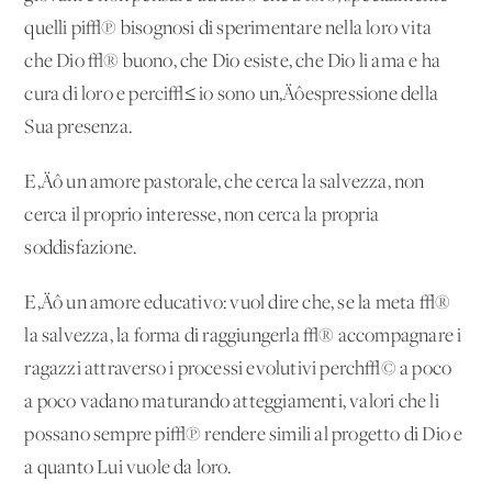
quelli pi√π bisognosi di sperimentare nella loro vita
che Dio √® buono, che Dio esiste, che Dio li ama e ha
cura di loro e perci√≤ io sono un‚Äôespressione della
Sua presenza.
E‚Äô un amore pastorale, che cerca la salvezza, non
cerca il proprio interesse, non cerca la propria
soddisfazione.
E‚Äô un amore educativo: vuol dire che, se la meta √®
la salvezza, la forma di raggiungerla √® accompagnare i
ragazzi attraverso i processi evolutivi perch√© a poco
a poco vadano maturando atteggiamenti, valori che li
possano sempre pi√π rendere simili al progetto di Dio e
a quanto Lui vuole da loro.