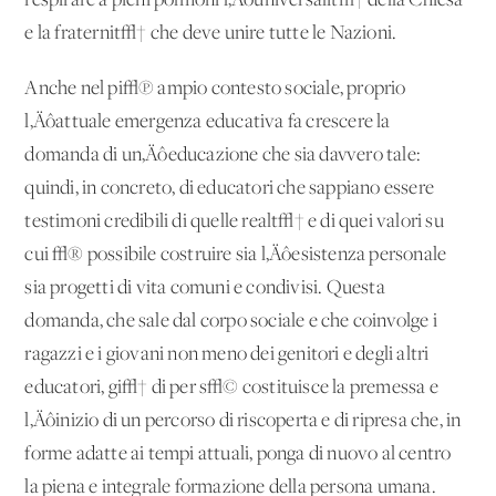
respirare a pieni polmoni l‚Äôuniversalit√† della Chiesa
e la fraternit√† che deve unire tutte le Nazioni.
Anche nel pi√π ampio contesto sociale, proprio
l‚Äôattuale emergenza educativa fa crescere la
domanda di un‚Äôeducazione che sia davvero tale:
quindi, in concreto, di educatori che sappiano essere
testimoni credibili di quelle realt√† e di quei valori su
cui √® possibile costruire sia l‚Äôesistenza personale
sia progetti di vita comuni e condivisi. Questa
domanda, che sale dal corpo sociale e che coinvolge i
ragazzi e i giovani non meno dei genitori e degli altri
educatori, gi√† di per s√© costituisce la premessa e
l‚Äôinizio di un percorso di riscoperta e di ripresa che, in
forme adatte ai tempi attuali, ponga di nuovo al centro
la piena e integrale formazione della persona umana.