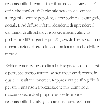
responsabilit√† comuni per il futuro della Nazione. E
ci√≤ che conforta √® che tale percezione sembra
allargarsi al sentire popolare, al territorio e alle categorie
sociali. E‚Äô diffuso infatti il desiderio di riprendere il
cammino, di affrontare e risolvere insieme almeno i
problemi pi√π urgenti e pi√π gravi, di dare avvio a una
nuova stagione di crescita economica ma anche civile e
morale.
Evidentemente questo clima ha bisogno di consolidarsi
e potrebbe presto svanire, se non trovasse riscontro in
qualche risultato concreto. Rappresenta per√≤ gi√† di
per s√© una risorsa preziosa, che √® compito di
ciascuno, secondo il proprio ruolo e le proprie
responsabilit√†, salvaguardare e rafforzare. Come