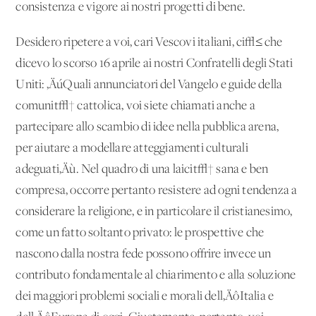
consistenza e vigore ai nostri progetti di bene.
Desidero ripetere a voi, cari Vescovi italiani, ci√≤ che
dicevo lo scorso 16 aprile ai nostri Confratelli degli Stati
Uniti: ‚ÄúQuali annunciatori del Vangelo e guide della
comunit√† cattolica, voi siete chiamati anche a
partecipare allo scambio di idee nella pubblica arena,
per aiutare a modellare atteggiamenti culturali
adeguati‚Äù. Nel quadro di una laicit√† sana e ben
compresa, occorre pertanto resistere ad ogni tendenza a
considerare la religione, e in particolare il cristianesimo,
come un fatto soltanto privato: le prospettive che
nascono dalla nostra fede possono offrire invece un
contributo fondamentale al chiarimento e alla soluzione
dei maggiori problemi sociali e morali dell‚ÄôItalia e