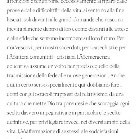
attenzioni e tenuti forse eccessivamente al riparo dalle
prove e dalle difficolt√† della vita, si sentono alla fine
lasciati soli davanti alle grandi domande che nascono
inevitabilmente dentro di loro, come davanti alle attese
e alle sfide che sentono incombere sul loro futuro. Per
noi Vescovi, per i nostri sacerdoti, per i catechisti e per
l‚Äôintera comunit√† cristiana l‚Äôemergenza
educativa assume un volto ben preciso: quello della
trasmissione della fede alle nuove generazioni. Anche
qui, in certo senso specialmente qui, dobbiamo fare i
conti con gli ostacoli frapposti dal relativismo, da una
cultura che mette Dio tra parentesi e che scoraggia ogni
scelta davvero impegnativa e in particolare le scelte
definitive, per privilegiare invece, nei diversi ambiti della
vita, l‚Äôaffermazione di se stessi e le soddisfazioni