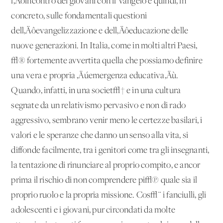
l‚Äôincontro dei giovani con il Vangelo e quindi, in
concreto, sulle fondamentali questioni
dell‚Äôevangelizzazione e dell‚Äôeducazione delle
nuove generazioni. In Italia, come in molti altri Paesi,
√® fortemente avvertita quella che possiamo definire
una vera e propria ‚Äúemergenza educativa‚Äù.
Quando, infatti, in una societ√† e in una cultura
segnate da un relativismo pervasivo e non di rado
aggressivo, sembrano venir meno le certezze basilari, i
valori e le speranze che danno un senso alla vita, si
diffonde facilmente, tra i genitori come tra gli insegnanti,
la tentazione di rinunciare al proprio compito, e ancor
prima il rischio di non comprendere pi√π quale sia il
proprio ruolo e la propria missione. Cos√¨ i fanciulli, gli
adolescenti e i giovani, pur circondati da molte