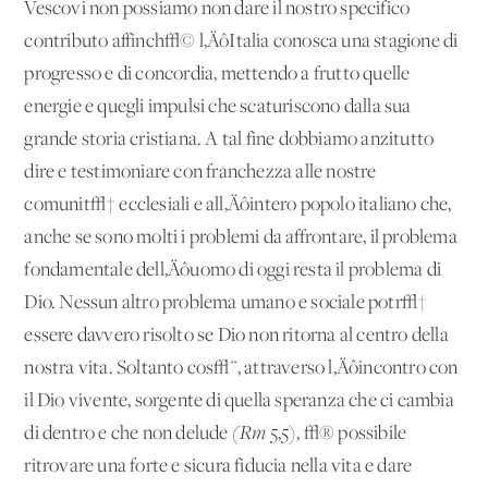
Vescovi non possiamo non dare il nostro specifico
contributo affinch√© l‚ÄôItalia conosca una stagione di
progresso e di concordia, mettendo a frutto quelle
energie e quegli impulsi che scaturiscono dalla sua
grande storia cristiana. A tal fine dobbiamo anzitutto
dire e testimoniare con franchezza alle nostre
comunit√† ecclesiali e all‚Äôintero popolo italiano che,
anche se sono molti i problemi da affrontare, il problema
fondamentale dell‚Äôuomo di oggi resta il problema di
Dio. Nessun altro problema umano e sociale potr√†
essere davvero risolto se Dio non ritorna al centro della
nostra vita. Soltanto cos√¨, attraverso l‚Äôincontro con
il Dio vivente, sorgente di quella speranza che ci cambia
di dentro e che non delude
(Rm
5,5),
√® possibile
ritrovare una forte e sicura fiducia nella vita e dare