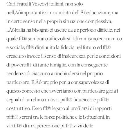
Cari Fratelli Vescovi italiani, non solo
nell‚Äôimportantissimo ambito dell‚Äôeducazione, ma
in certo senso nella propria situazione complessiva,
l‚ÄôItalia ha bisogno di uscire da un periodo difficile, nel
quale √® sembrato affievolirsi il dinamismo economico
e sociale, √® diminuita la fiducia nel futuro ed √®
cresciuto invece il senso di insicurezza per le condizioni
di povert√† di tante famiglie, con la conseguente
tendenza di ciascuno a rinchiudersi nel proprio
particolare. E‚Äô proprio per la consapevolezza di
questo contesto che avvertiamo con particolare gioia i
segnali di un clima nuovo, pi√π fiducioso e pi√π
costruttivo. Esso √® legato al profilarsi di rapporti
pi√π sereni tra le forze politiche e le istituzioni, in
virt√π di una percezione pi√π viva delle