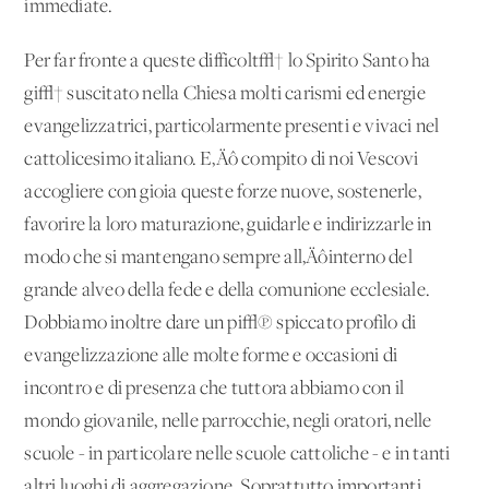
immediate.
Per far fronte a queste difficolt√† lo Spirito Santo ha
gi√† suscitato nella Chiesa molti carismi ed energie
evangelizzatrici, particolarmente presenti e vivaci nel
cattolicesimo italiano. E‚Äô compito di noi Vescovi
accogliere con gioia queste forze nuove, sostenerle,
favorire la loro maturazione, guidarle e indirizzarle in
modo che si mantengano sempre all‚Äôinterno del
grande alveo della fede e della comunione ecclesiale.
Dobbiamo inoltre dare un pi√π spiccato profilo di
evangelizzazione alle molte forme e occasioni di
incontro e di presenza che tuttora abbiamo con il
mondo giovanile, nelle parrocchie, negli oratori, nelle
scuole - in particolare nelle scuole cattoliche - e in tanti
altri luoghi di aggregazione. Soprattutto importanti