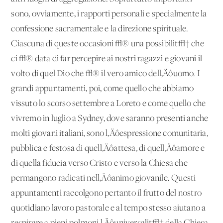
sono, ovviamente, i rapporti personali e specialmente la
confessione sacramentale e la direzione spirituale.
Ciascuna di queste occasioni √® una possibilit√† che
ci √® data di far percepire ai nostri ragazzi e giovani il
volto di quel Dio che √® il vero amico dell‚Äôuomo. I
grandi appuntamenti, poi, come quello che abbiamo
vissuto lo scorso settembre a Loreto e come quello che
vivremo in luglio a Sydney, dove saranno presenti anche
molti giovani italiani, sono l‚Äôespressione comunitaria,
pubblica e festosa di quell‚Äôattesa, di quell‚Äôamore e
di quella fiducia verso Cristo e verso la Chiesa che
permangono radicati nell‚Äôanimo giovanile. Questi
appuntamenti raccolgono pertanto il frutto del nostro
quotidiano lavoro pastorale e al tempo stesso aiutano a