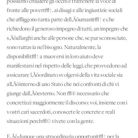
possiamo chiudere gli occhi e trattenere la voce di
fronte alle povert√†, ai disagi e alle ingiustizie sociali
che affliggono tanta parte dell‚Äôumanit√† e che
richiedono il generoso impegno di tutti, un impegno che
s‚Äôallarghi anche alle persone che, se pur sconosciute,
sono tuttavia nel bisogno. Naturalmente, la
disponibilit√† a muoversi in loro aiuto deve
manifestarsi nel rispetto delle leggi, che provvedono ad
assicurare l‚Äôordinato svolgersi della vita sociale sia
all‚Äôinterno di uno Stato che nei confronti di chi vi
giunge dall‚Äôesterno. Non √® necessario che
concretizzi maggiormente il discorso: voi, insieme con i
vostri cari sacerdoti, conoscete le concrete e reali
situazioni perch√© vivete con la gente.
E‚Äô dunque una straordinaria opportunit√† per la