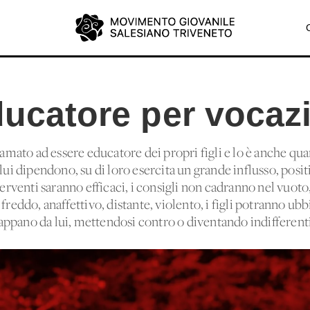
ducatore per vocaz
hiamato ad essere educatore dei propri figli e lo è anche qu
lui dipendono, su di loro esercita un grande influsso, posit
terventi saranno efficaci, i consigli non cadranno nel vuoto
freddo, anaffettivo, distante, violento, i figli potranno ubb
ppano da lui, mettendosi contro o diventando indifferenti 