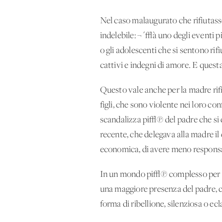
Nel caso malaugurato che rifiutasse
indelebile: ¬´√à uno degli eventi
o gli adolescenti che si sentono rif
cattivi e indegni di amore. E ques
Questo vale anche per la madre rif
figli, che sono violente nei loro co
scandalizza pi√π del padre che si 
recente, che delegava alla madre il 
economica, di avere meno responsa
In un mondo pi√π complesso per adul
una maggiore presenza del padre, c
forma di ribellione, silenziosa o ecla