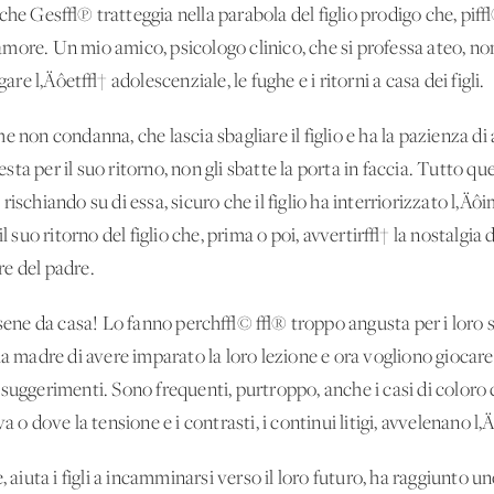
e che Ges√π tratteggia nella parabola del figlio prodigo che, 
ore. Un mio amico, psicologo clinico, che si professa ateo, non 
gare l‚Äôet√† adolescenziale, le fughe e i ritorni a casa dei figli.
 non condanna, che lascia sbagliare il figlio e ha la pazienza di
 festa per il suo ritorno, non gli sbatte la porta in faccia. Tutto
†, rischiando su di essa, sicuro che il figlio ha interriorizzato l
il suo ritorno del figlio che, prima o poi, avvertir√† la nostalgi
e del padre.
darsene da casa! Lo fanno perch√© √® troppo angusta per i lor
a madre di avere imparato la loro lezione e ora vogliono giocare l
 suggerimenti. Sono frequenti, purtroppo, anche i casi di color
a o dove la tensione e i contrasti, i continui litigi, avvelenano l
, aiuta i figli a incamminarsi verso il loro futuro, ha raggiunto u