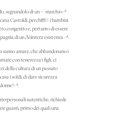
ondo, segnandolo di un ¬´marchio¬ª
 Ivana Castoldi, perch√© i bambini
etto congenito e, pertanto di essere
pagnia di un‚Äôintera esistenza ¬ª.
non sanno amare, che abbandonano i
mare con tenerezza i figli, ci
i della cultura di un passato
asa i soldi, di dare sicurezza
 donne!¬ª.
nterpersonali autentiche, richiede
e guasti, primo dei quali una