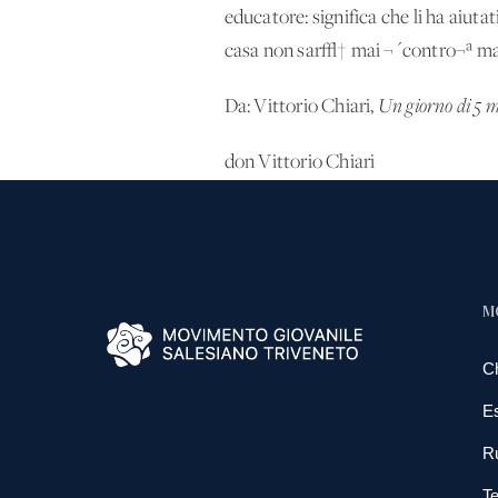
educatore: significa che li ha aiuta
casa non sar√† mai ¬´contro¬ª ma ¬´
Da: Vittorio Chiari,
Un giorno di 5 m
don Vittorio Chiari
M
C
E
R
Te