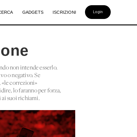
CERCA
GADGETS
ISCRIZIONI
Login
ione
ando non intende esserlo.
ivo o negativo. Se
, «le correzioni»
idire, lo faranno per forza,
ai suoi richiami.