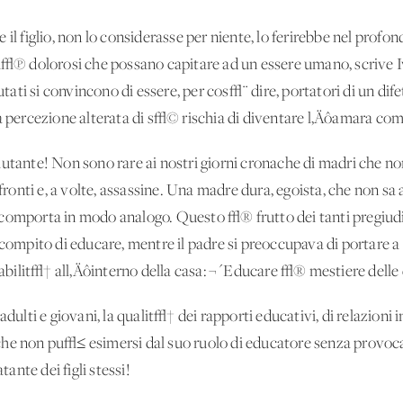
 il figlio, non lo considerasse per niente, lo ferirebbe nel prof
 pi√π dolorosi che possano capitare ad un essere umano, scrive
iutati si convincono di essere, per cos√¨ dire, portatori di un dif
ta percezione alterata di s√© rischia di diventare l‚Äôamara com
iutante! Non sono rare ai nostri giorni cronache di madri che 
nfronti e, a volte, assassine. Una madre dura, egoista, che non sa a
comporta in modo analogo. Questo √® frutto dei tanti pregiudiz
compito di educare, mentre il padre si preoccupava di portare a c
bilit√† all‚Äôinterno della casa: ¬´Educare √® mestiere delle
ti e giovani, la qualit√† dei rapporti educativi, di relazioni i
he non pu√≤ esimersi dal suo ruolo di educatore senza provocar
tante dei figli stessi!