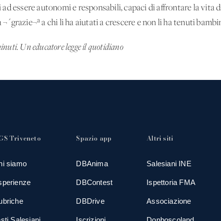
ti ad essere autonomi e responsabili, capaci di affrontare la vita d
grazie¬ª a chi li ha aiutati a crescere e non li ha tenuti bambi
inuti. Un educatore legge il quotidiano
GS Triveneto
Spazio app
Altri siti
hi siamo
DBAnima
Salesiani INE
sperienze
DBContest
Ispettoria FMA
ubriche
DBDrive
Associazione
sti Salesiani
Iscrizioni
Donboscoland