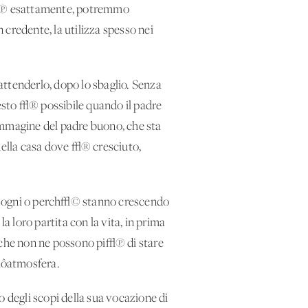
pi√π esattamente, potremmo
credente, la utilizza spesso nei
 attenderlo, dopo lo sbaglio. Senza
 questo √® possibile quando il padre
‚Äôimmagine del padre buono, che sta
a della casa dove √® cresciuto,
o sogni o perch√© stanno crescendo
a loro partita con la vita, in prima
o che non ne possono pi√π di stare
‚Äôatmosfera.
no degli scopi della sua vocazione di