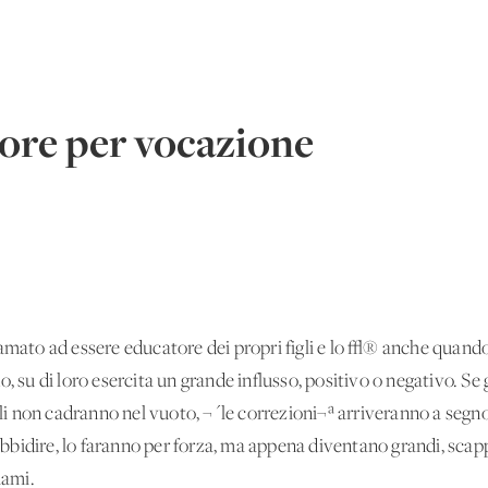
tore per vocazione
iamato ad essere educatore dei propri figli e lo √® anche quand
, su di loro esercita un grande influsso, positivo o negativo. Se 
igli non cadranno nel vuoto, ¬´le correzioni¬ª arriveranno a segn
o ubbidire, lo faranno per forza, ma appena diventano grandi, sca
iami.