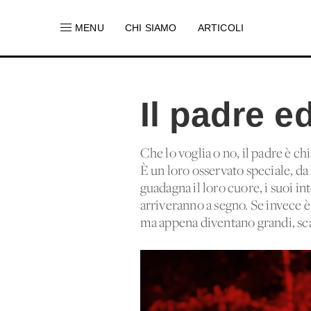
MENU
CHI SIAMO
ARTICOLI
Il padre e
Che lo voglia o no, il padre è c
È un loro osservato speciale, da 
guadagna il loro cuore, i suoi in
arriveranno a segno. Se invece è 
ma appena diventano grandi, sca