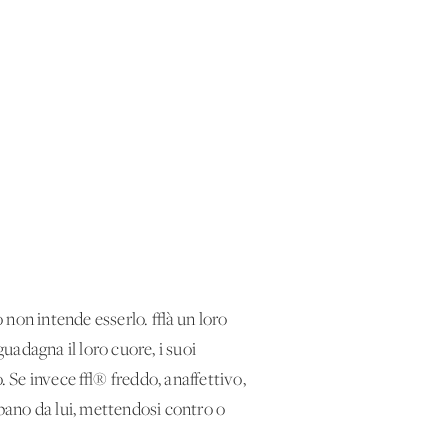
o non intende esserlo. √à un loro
guadagna il loro cuore, i suoi
o. Se invece √® freddo, anaffettivo,
ppano da lui, mettendosi contro o