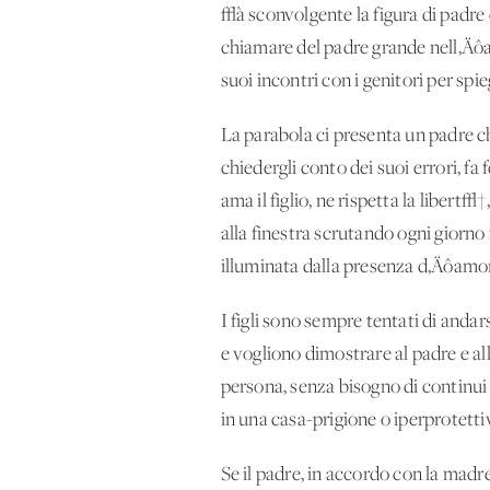
√à sconvolgente la figura di padr
chiamare del padre grande nell‚Äôam
suoi incontri con i genitori per spie
La parabola ci presenta un padre che
chiedergli conto dei suoi errori, fa
ama il figlio, ne rispetta la libert√
alla finestra scrutando ogni giorno 
illuminata dalla presenza d‚Äôamor
I figli sono sempre tentati di an
e vogliono dimostrare al padre e all
persona, senza bisogno di continui
in una casa-prigione o iperprotettiv
Se il padre, in accordo con la madre