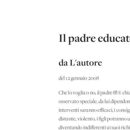
Il padre educa
da L'autore
del 12 gennaio 2008
Che lo voglia o no, il padre √® ch
osservato speciale, da lui dipendono
interventi saranno efficaci, i cons
distante, violento, i figli potrann
diventando indifferenti ai suoi rich