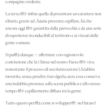
compagine credente.
La terza √® infine quella di presentare un carattere non
elitario, grazie ad ‚Äúuna presenza capillare‚Äù che
ancora oggi √® garantita dalla parrocchia e da una serie
di esperienze riconducibili al territorio e ai vissuti della
gente comune.
Si pu√≤ dunque¬† affermare con ragionevole
convinzione che la Chiesa nel nostro Paese √® viva
nonostante il processo di secolarizzazione l‚Äôabbia
investita, senza peraltro travolgerla; anzi, essa conserva
una indubbia presenza sulla scena pubblica e allo stesso
tempo √® capillarmente diffusa tra la gente.
Tutto questo per√≤ come si svilupper√† nel futuro?