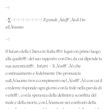
¬†
¬∑¬†¬†¬†¬†¬†¬†¬†
Il grande ‚Äús√¨‚Äùdi Dio
all‚Äôuomo
¬†
Il futuro della Chiesa in Italia √® legato in primo luogo
alla qualit√† del suo rapporto con Dio, da cui dipende la
sua autenticit√†. Infatti ¬´il ‚Äòs√¨‚Äô che
continuamente e fedelmente Dio pronuncia
sull‚Äôuomo trova compimento nel ‚Äòs√¨‚Äô con cui il
credente risponde ogni giorno con la fede nella parola di
verit√†, con la speranza della definitiva sconfitta del
male e della morte, con l‚Äôamore nei confronti della