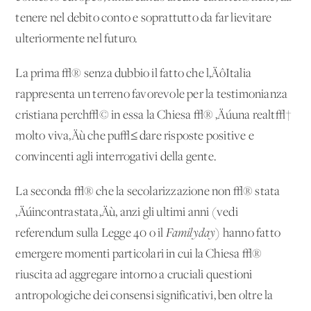
tenere nel debito conto e soprattutto da far lievitare
ulteriormente nel futuro.
La prima √® senza dubbio il fatto che l‚ÄôItalia
rappresenta un terreno favorevole per la testimonianza
cristiana perch√© in essa la Chiesa √® ‚Äúuna realt√†
molto viva‚Äù che pu√≤ dare risposte positive e
convincenti agli interrogativi della gente.
La seconda √® che la secolarizzazione non √® stata
‚Äúincontrastata‚Äù, anzi gli ultimi anni (vedi
referendum sulla Legge 40 o il
Familyday
) hanno fatto
emergere momenti particolari in cui la Chiesa √®
riuscita ad aggregare intorno a cruciali questioni
antropologiche dei consensi significativi, ben oltre la