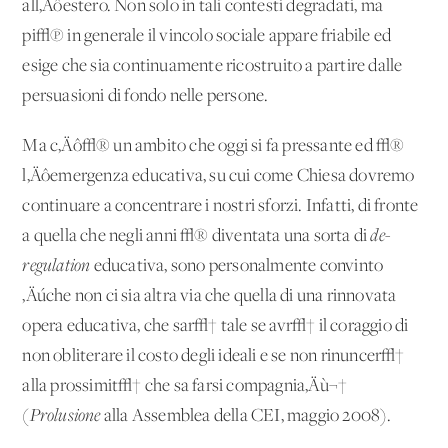
all‚Äôestero. Non solo in tali contesti degradati, ma
pi√π in generale il vincolo sociale appare friabile ed
esige che sia continuamente ricostruito a partire dalle
persuasioni di fondo nelle persone.
Ma c‚Äô√® un ambito che oggi si fa pressante ed √®
l‚Äôemergenza educativa, su cui come Chiesa dovremo
continuare a concentrare i nostri sforzi. Infatti, di fronte
a quella che negli anni √® diventata una sorta di
de-
regulation
educativa, sono personalmente convinto
‚Äúche non ci sia altra via che quella di una rinnovata
opera educativa, che sar√† tale se avr√† il coraggio di
non obliterare il costo degli ideali e se non rinuncer√†
alla prossimit√† che sa farsi compagnia‚Äù¬†
(
Prolusione
alla Assemblea della CEI, maggio 2008).