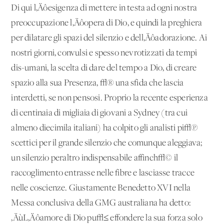
Di qui l‚Äôesigenza di mettere in testa ad ogni nostra
preoccupazione l‚Äôopera di Dio, e quindi la preghiera
per dilatare gli spazi del silenzio e dell‚Äôadorazione. Ai
nostri giorni, convulsi e spesso nevrotizzati da tempi
dis-umani, la scelta di dare del tempo a Dio, di creare
spazio alla sua Presenza, √® una sfida che lascia
interdetti, se non pensosi. Proprio la recente esperienza
di centinaia di migliaia di giovani a Sydney (tra cui
almeno diecimila italiani) ha colpito gli analisti pi√π
scettici per il grande silenzio che comunque aleggiava;
un silenzio peraltro indispensabile affinch√© il
raccoglimento entrasse nelle fibre e lasciasse tracce
nelle coscienze. Giustamente Benedetto XVI nella
Messa conclusiva della GMG australiana ha detto:
‚ÄùL‚Äôamore di Dio pu√≤ effondere la sua forza solo