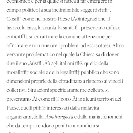
economico e per la quale si fatica a far emergere in
campo politico la sua ineliminabile soggettivit√†.
Cos√¨ come nel nostro Paese l‚Äôintegrazione, il
lavoro, la casa, la scuola, la sanit√† presentano diffuse
criticit√† su cui attirare la comune attenzione per
affrontare e non rinviare i problemi ad essi sottesi. Altro
versante problematico nel quale la Chiesa sa di dover
dire il suo ‚Äús√¨‚Äù agli italiani √® quello della
moralit√† sociale e della legalit√† pubblica che sono
dimensioni proprie della cittadinanza rispetto ai vincoli
collettivi. Situazioni specificatamente delicate si
presentano ‚Äì come √® noto ‚Äì in alcuni territori del
Paese, quelli pi√π interessati dalla malavita
organizzata, dalla
‚Äòndrangheta
e dalla mafia, fenomeni
che da tempo tendono peraltro a ramificarsi