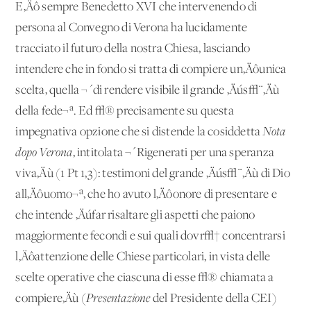
E‚Äô sempre Benedetto XVI che intervenendo di
persona al Convegno di Verona ha lucidamente
tracciato il futuro della nostra Chiesa, lasciando
intendere che in fondo si tratta di compiere un‚Äôunica
scelta, quella ¬´di rendere visibile il grande ‚Äús√¨‚Äù
della fede¬ª. Ed √® precisamente su questa
impegnativa opzione che si distende la cosiddetta
Nota
dopo Verona
, intitolata ¬´Rigenerati per una speranza
viva‚Äù (1 Pt 1,3): testimoni del grande ‚Äús√¨‚Äù di Dio
all‚Äôuomo¬ª, che ho avuto l‚Äôonore di presentare e
che intende ‚Äúfar risaltare gli aspetti che paiono
maggiormente fecondi e sui quali dovr√† concentrarsi
l‚Äôattenzione delle Chiese particolari, in vista delle
scelte operative che ciascuna di esse √® chiamata a
compiere‚Äù (
Presentazione
del Presidente della CEI)