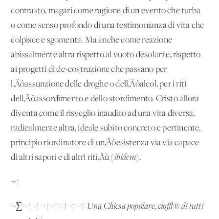
contrasto, magari come ragione di un evento che turba
o come senso profondo di una testimonianza di vita che
colpisce e sgomenta. Ma anche come reazione
abissalmente altra rispetto al vuoto desolante, rispetto
ai progetti di de-costruzione che passano per
l‚Äôassunzione delle droghe o dell‚Äôalcol, per i riti
dell‚Äôassordimento e dello stordimento. Cristo allora
diventa come il risveglio inaudito ad una vita diversa,
radicalmente altra, ideale subito concreto e pertinente,
principio riordinatore di un‚Äôesistenza via via capace
di altri sapori e di altri riti‚Äù (
ibidem
).
¬†
¬∑¬†¬†¬†¬†¬†¬†¬†
Una Chiesa popolare, cio√® di tutti