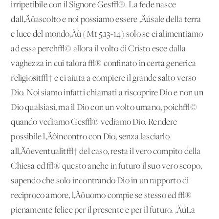
irripetibile con il Signore Ges√π. La fede nasce
dall‚Äôascolto e noi possiamo essere ‚Äúsale della terra
e luce del mondo‚Äù (Mt 5,13-14) solo se ci alimentiamo
ad essa perch√© allora il volto di Cristo esce dalla
vaghezza in cui talora √® confinato in certa generica
religiosit√† e ci aiuta a compiere il grande salto verso
Dio. Noi siamo infatti chiamati a riscoprire Dio e non un
Dio qualsiasi, ma il Dio con un volto umano, poich√©
quando vediamo Ges√π vediamo Dio. Rendere
possibile l‚Äôincontro con Dio, senza lasciarlo
all‚Äôeventualit√† del caso, resta il vero compito della
Chiesa ed √® questo anche in futuro il suo vero scopo,
sapendo che solo incontrando Dio in un rapporto di
reciproco amore, l‚Äôuomo compie se stesso ed √®
pienamente felice per il presente e per il futuro. ‚ÄúLa