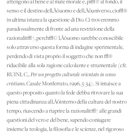
attengono al bene e al male morale e, pi√π al fondo, il
senso e il destino dell‚Äôuomo e dell‚Äôuniverso, cio√®
in ultima istanza la questione di Dio. Ci troveremmo
paradossalmente di fronte ad una restrizione della
razionalit√†, perch√© l‚Äôuomo sarebbe conoscibile
solo attraverso questa forma di indagine sperimentale,
perdendo di vista proprio il soggetto che non √®
riducibile alla sola ragione calcolante e strumentale (cfr.
RUINI, C.,
Per un progetto culturale orientato in senso
cristiano
, Casale
Monferrato, 1996, 5-34). Si intuisce a
questo proposito quanto la fede debba ritrovare la sua
piena cittadinanza all‚Äôinterno della cultura del nostro
tempo, riuscendo a riaprire la razionalit√† alle grandi
questioni del vero e del bene, sapendo coniugare
insieme la teologia, la filosofia e le scienze, nel rigoroso