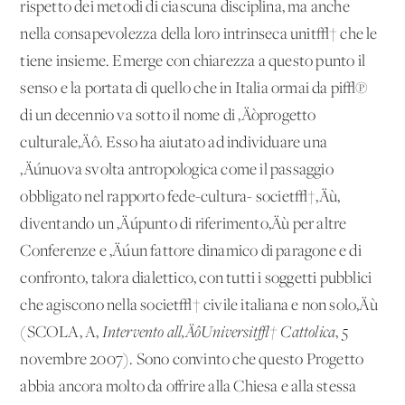
rispetto dei metodi di ciascuna disciplina, ma anche
nella consapevolezza della loro intrinseca unit√† che le
tiene insieme. Emerge con chiarezza a questo punto il
senso e la portata di quello che in Italia ormai da pi√π
di un decennio va sotto il nome di ‚Äòprogetto
culturale‚Äô. Esso ha aiutato ad individuare una
‚Äúnuova svolta antropologica come il passaggio
obbligato nel rapporto fede-cultura- societ√†‚Äù,
diventando un ‚Äúpunto di riferimento‚Äù per altre
Conferenze e ‚Äúun fattore dinamico di paragone e di
confronto, talora dialettico, con tutti i soggetti pubblici
che agiscono nella societ√† civile italiana e non solo‚Äù
(SCOLA, A,
Intervento all‚ÄôUniversit√† Cattolica
, 5
novembre 2007). Sono convinto che questo Progetto
abbia ancora molto da offrire alla Chiesa e alla stessa