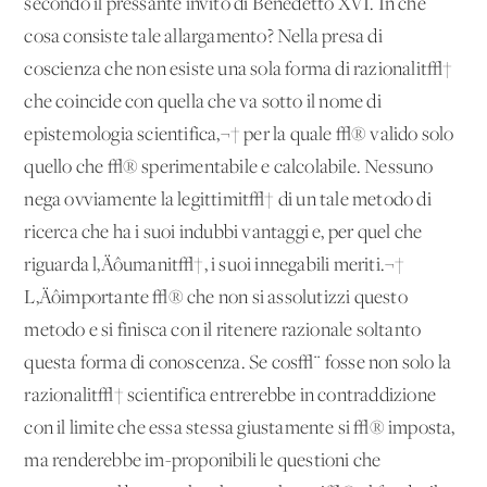
secondo il pressante invito di Benedetto XVI. In che
cosa consiste tale allargamento? Nella presa di
coscienza che non esiste una sola forma di razionalit√†
che coincide con quella che va sotto il nome di
epistemologia scientifica,¬† per la quale √® valido solo
quello che √® sperimentabile e calcolabile. Nessuno
nega ovviamente la legittimit√† di un tale metodo di
ricerca che ha i suoi indubbi vantaggi e, per quel che
riguarda l‚Äôumanit√†, i suoi innegabili meriti.¬†
L‚Äôimportante √® che non si assolutizzi questo
metodo e si finisca con il ritenere razionale soltanto
questa forma di conoscenza. Se cos√¨ fosse non solo la
razionalit√† scientifica entrerebbe in contraddizione
con il limite che essa stessa giustamente si √® imposta,
ma renderebbe im-proponibili le questioni che