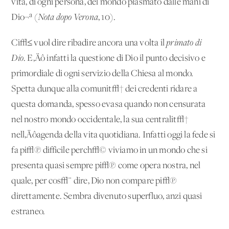
vita, di ogni persona, del mondo plasmato dalle mani di
Dio¬ª (
Nota dopo Verona
, 10).
Ci√≤ vuol dire ribadire ancora una volta il
primato di
Dio
. E‚Äô infatti la questione di Dio il punto decisivo e
primordiale di ogni servizio della Chiesa al mondo.
Spetta dunque alla comunit√† dei credenti ridare a
questa domanda, spesso evasa quando non censurata
nel nostro mondo occidentale, la sua centralit√†
nell‚Äôagenda della vita quotidiana. Infatti oggi la fede si
fa pi√π difficile perch√© viviamo in un mondo che si
presenta quasi sempre pi√π come opera nostra, nel
quale, per cos√¨ dire, Dio non compare pi√π
direttamente. Sembra divenuto superfluo, anzi quasi
estraneo.