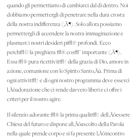
quando gli permettiamo di cambiarci dal di dentro. Noi
dobbiamo permettergli di penetrare nella dura crosta
della nostra indifferenza (‚Ä¶). Solo allora possiamo
permettergli di accendere la nostra immaginazione e
plasmare i nostri desideri pi√π profondi. Ecco
perch√© la preghiera √® cos√¨ importante (‚Ä¶).
Essa √® pura ricettivit√† della grazia di Dio, amore in
azione, comunione con lo Spirito Santo‚Äù. Prima di
ogni attivit√† e di ogni nostro programma deve esserci
l‚Äôadorazione che ci rende davvero liberi e ci offre i
criteri per il nostro agire.
Il silenzio adorante √® la prima qualit√† dell‚Äôessere
Chiesa del futuro e dispone all‚Äôascolto della Parola
nella quale prende corpo e si fa presente l‚Äôincontro