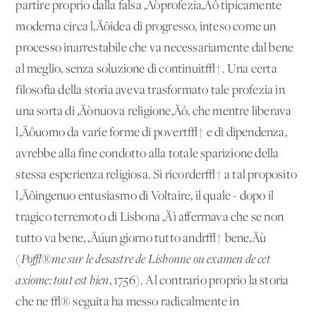
partire proprio dalla falsa ‚Äòprofezia‚Äô tipicamente
moderna circa l‚Äôidea di progresso, inteso come un
processo inarrestabile che va necessariamente dal bene
al meglio, senza soluzione di continuit√†. Una certa
filosofia della storia aveva trasformato tale profezia in
una sorta di ‚Äònuova religione‚Äô, che mentre liberava
l‚Äôuomo da varie forme di povert√† e di dipendenza,
avrebbe alla fine condotto alla totale sparizione della
stessa esperienza religiosa. Si ricorder√† a tal proposito
l‚Äôingenuo entusiasmo di Voltaire, il quale - dopo il
tragico terremoto di Lisbona ‚Äì affermava che se non
tutto va bene, ‚Äúun giorno tutto andr√† bene‚Äù
(
Po√®me sur le desastre de Lisbonne ou examen de cet
axiome: tout est bien
, 1756). Al contrario proprio la storia
che ne √® seguita ha messo radicalmente in