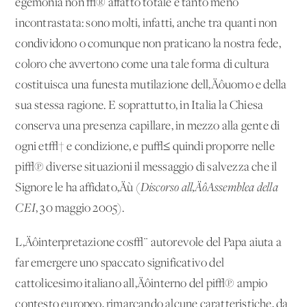
egemonia non √® affatto totale e tanto meno
incontrastata: sono molti, infatti, anche tra quanti non
condividono o comunque non praticano la nostra fede,
coloro che avvertono come una tale forma di cultura
costituisca una funesta mutilazione dell‚Äôuomo e della
sua stessa ragione. E soprattutto, in Italia la Chiesa
conserva una presenza capillare, in mezzo alla gente di
ogni et√† e condizione, e pu√≤ quindi proporre nelle
pi√π diverse situazioni il messaggio di salvezza che il
Signore le ha affidato‚Äù (
Discorso all‚ÄôAssemblea della
CEI
, 30 maggio 2005).
L‚Äôinterpretazione cos√¨ autorevole del Papa aiuta a
far emergere uno spaccato significativo del
cattolicesimo italiano all‚Äôinterno del pi√π ampio
contesto europeo, rimarcando alcune caratteristiche, da