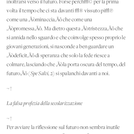
inoltrarsi verso il futuro. Forse perch√© per la prima
volta il tempo che ci sta davanti √® vissuto pi√π
come una ‚Äòminaccia‚Äô che come una
‚Äòpromessa‚Äô. Ma dietro questa ‚Äòtristezza‚Äô che
si annida nello sguardo e che coinvolge spesso proprio le
giovani generazioni, si nasconde a ben guardare un
‚Äòdeficit‚Äô di speranza che solo la fede riesce a
colmare, lasciando che ‚Äòla porta oscura del tempo, del
futuro‚Äô (
Spe Salvi
, 2) si spalanchi davanti a noi.
¬†
La falsa profezia della secolarizzazione
¬†
Per avviare la riflessione sul futuro non sembra inutile