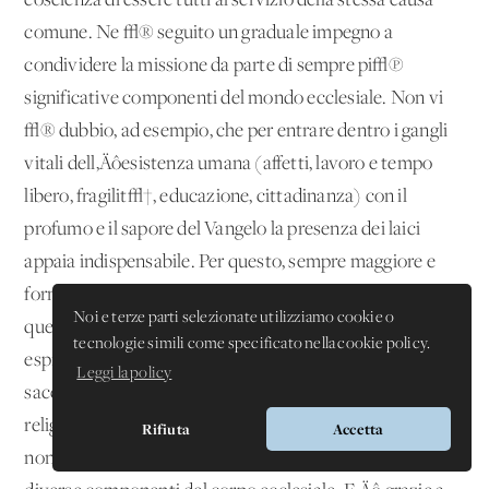
coscienza di essere tutti al servizio della stessa causa
comune. Ne √® seguito un graduale impegno a
condividere la missione da parte di sempre pi√π
significative componenti del mondo ecclesiale. Non vi
√® dubbio, ad esempio, che per entrare dentro i gangli
vitali dell‚Äôesistenza umana (affetti, lavoro e tempo
libero, fragilit√†, educazione, cittadinanza) con il
profumo e il sapore del Vangelo la presenza dei laici
appaia indispensabile. Per questo, sempre maggiore e
formata dovr√† essere la loro presenza, secondo
Noi e terze parti selezionate utilizziamo cookie o
quell‚Äôindole propria che l‚Äôultimo Concilio ha bene
tecnologie simili come specificato nella cookie policy.
espresso (
LG
, 31). Ci√≤ non toglie che il rapporto con i
Leggi la policy
sacerdoti e i diaconi, ed anche quello con il mondo dei
religiosi e delle religiose, vada sempre rivitalizzato, se
Rifiuta
Accetta
non altro per permettere uno scambio fruttuoso tra le