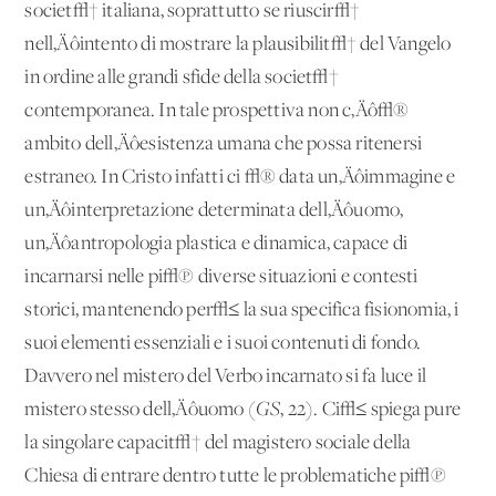
societ√† italiana, soprattutto se riuscir√†
nell‚Äôintento di mostrare la plausibilit√† del Vangelo
in ordine alle grandi sfide della societ√†
contemporanea. In tale prospettiva non c‚Äô√®
ambito dell‚Äôesistenza umana che possa ritenersi
estraneo. In Cristo infatti ci √® data un‚Äôimmagine e
un‚Äôinterpretazione determinata dell‚Äôuomo,
un‚Äôantropologia plastica e dinamica, capace di
incarnarsi nelle pi√π diverse situazioni e contesti
storici, mantenendo per√≤ la sua specifica fisionomia, i
suoi elementi essenziali e i suoi contenuti di fondo.
Davvero nel mistero del Verbo incarnato si fa luce il
mistero stesso dell‚Äôuomo (
GS
, 22). Ci√≤ spiega pure
la singolare capacit√† del magistero sociale della
Chiesa di entrare dentro tutte le problematiche pi√π