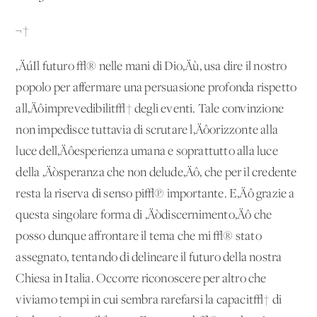
¬†
‚ÄúIl futuro √® nelle mani di Dio‚Äù, usa dire il nostro
popolo per affermare una persuasione profonda rispetto
all‚Äôimprevedibilit√† degli eventi. Tale convinzione
non impedisce tuttavia di scrutare l‚Äôorizzonte alla
luce dell‚Äôesperienza umana e soprattutto alla luce
della ‚Äòsperanza che non delude‚Äô, che per il credente
resta la riserva di senso pi√π importante. E‚Äô grazie a
questa singolare forma di ‚Äòdiscernimento‚Äô che
posso dunque affrontare il tema che mi √® stato
assegnato, tentando di delineare il futuro della nostra
Chiesa in Italia. Occorre riconoscere per altro che
viviamo tempi in cui sembra rarefarsi la capacit√† di