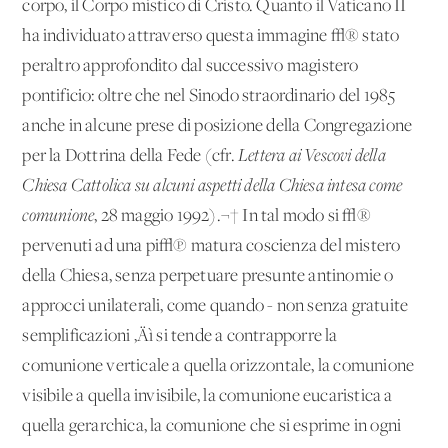
corpo, il Corpo mistico di Cristo. Quanto il Vaticano II
ha individuato attraverso questa immagine √® stato
peraltro approfondito dal successivo magistero
pontificio: oltre che nel Sinodo straordinario del 1985
anche in alcune prese di posizione della Congregazione
per la Dottrina della Fede (cfr.
Lettera ai Vescovi della
Chiesa Cattolica su alcuni aspetti della Chiesa intesa come
comunione
, 28 maggio 1992).¬† In tal modo si √®
pervenuti ad una pi√π matura coscienza del mistero
della Chiesa, senza perpetuare presunte antinomie o
approcci unilaterali, come quando - non senza gratuite
semplificazioni ‚Äì si tende a contrapporre la
comunione verticale a quella orizzontale, la comunione
visibile a quella invisibile, la comunione eucaristica a
quella gerarchica, la comunione che si esprime in ogni