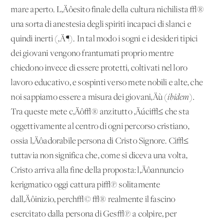
mare aperto. L‚Äôesito finale della cultura nichilista √®
una sorta di anestesia degli spiriti incapaci di slanci e
quindi inerti (‚Ä¶). In tal modo i sogni e i desideri tipici
dei giovani vengono frantumati proprio mentre
chiedono invece di essere protetti, coltivati nel loro
lavoro educativo, e sospinti verso mete nobili e alte, che
noi sappiamo essere a misura dei giovani‚Äù (
ibidem
).
Tra queste mete c‚Äô√® anzitutto ‚Äúci√≤ che sta
oggettivamente al centro di ogni percorso cristiano,
ossia l‚Äôadorabile persona di Cristo Signore. Ci√≤
tuttavia non significa che, come si diceva una volta,
Cristo arriva alla fine della proposta: l‚Äôannuncio
kerigmatico oggi cattura pi√π solitamente
dall‚Äôinizio, perch√© √® realmente il fascino
esercitato dalla persona di Ges√π a colpire, per