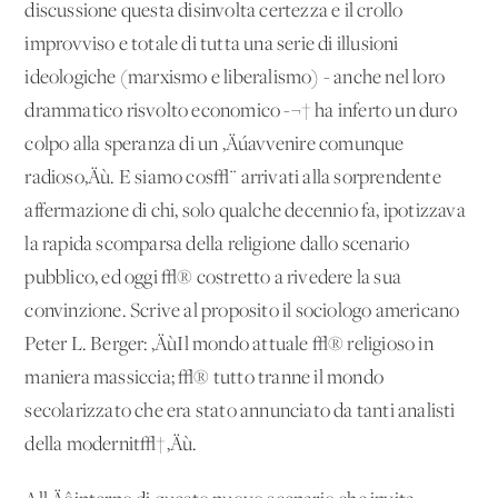
discussione questa disinvolta certezza e il crollo
improvviso e totale di tutta una serie di illusioni
ideologiche (marxismo e liberalismo) - anche nel loro
drammatico risvolto economico -¬† ha inferto un duro
colpo alla speranza di un ‚Äúavvenire comunque
radioso‚Äù. E siamo cos√¨ arrivati alla sorprendente
affermazione di chi, solo qualche decennio fa, ipotizzava
la rapida scomparsa della religione dallo scenario
pubblico, ed oggi √® costretto a rivedere la sua
convinzione. Scrive al proposito il sociologo americano
Peter L. Berger: ‚ÄùIl mondo attuale √® religioso in
maniera massiccia; √® tutto tranne il mondo
secolarizzato che era stato annunciato da tanti analisti
della modernit√†‚Äù.