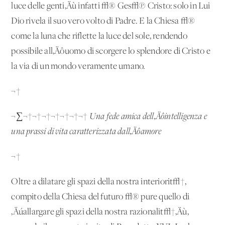
luce delle genti‚Äù infatti √® Ges√π Cristo: solo in Lui
Dio rivela il suo vero volto di Padre. E la Chiesa √®
come la luna che riflette la luce del sole, rendendo
possibile all‚Äôuomo di scorgere lo splendore di Cristo e
la via di un mondo veramente umano.
¬†
¬∑¬†¬†¬†¬†¬†¬†¬†
Una fede amica dell‚Äôintelligenza e
una prassi di vita caratterizzata dall‚Äôamore
¬†
Oltre a dilatare gli spazi della nostra interiorit√†,
compito della Chiesa del futuro √® pure quello di
‚Äúallargare gli spazi della nostra razionalit√†‚Äù,