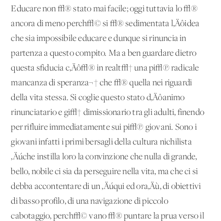
Educare non
√® stato mai facile; oggi tuttavia lo √®
ancora di meno perch√© si √® sedimentata l‚Äôidea
che sia impossibile educare e dunque si rinuncia in
partenza a questo compito. Ma a ben guardare dietro
questa sfiducia c‚Äô√® in realt√† una pi√π radicale
mancanza di speranza¬† che √® quella nei riguardi
della vita stessa. Si coglie questo stato d‚Äôanimo
rinunciatario e gi√† dimissionario tra gli adulti, finendo
per rifluire immediatamente sui pi√π giovani. Sono i
giovani infatti i primi bersagli della cultura nichilista
‚Äúche instilla loro la convinzione che nulla di grande,
bello, nobile ci sia da perseguire nella vita, ma che ci si
debba accontentare di un ‚Äúqui ed ora‚Äù, di obiettivi
di basso profilo, di una navigazione di piccolo
cabotaggio, perch√© vano √® puntare la prua verso il