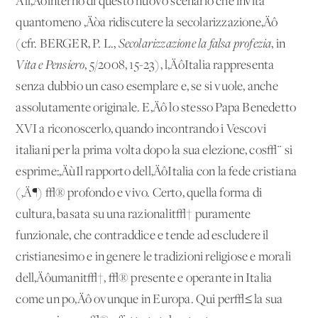
All‚Äôinterno di questo nuovo scenario che invita
quantomeno ‚Äòa ridiscutere la secolarizzazione‚Äô
(cfr. BERGER, P. L.,
Secolarizzazione la falsa profezia
, in
Vita e Pensiero
, 5/2008, 15-23), l‚ÄôItalia rappresenta
senza dubbio un caso esemplare e, se si vuole, anche
assolutamente originale. E‚Äô lo stesso Papa Benedetto
XVI a riconoscerlo, quando incontrando i Vescovi
italiani per la prima volta dopo la sua elezione, cos√¨ si
esprime:‚ÄùIl rapporto dell‚ÄôItalia con la fede cristiana
(‚Ä¶) √® profondo e vivo. Certo, quella forma di
cultura, basata su una razionalit√† puramente
funzionale, che contraddice e tende ad escludere il
cristianesimo e in genere le tradizioni religiose e morali
dell‚Äôumanit√†, √® presente e operante in Italia
come un po‚Äô ovunque in Europa. Qui per√≤ la sua