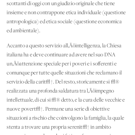
scottanti di oggi con un giudizio originale che tiene
insieme e non contrappone etica individuale (questione
antropologica) ed etica sociale (questione economica
ed ambientale).
Accanto a questo servizio all‚Äôintelligenza, la Chiesa
italiana ha e deve continuare ad avere nel suo DNA
un‚Äôattenzione speciale per i poveri e i sofferenti e
comunque per tutte quelle situazioni che reclamano il
servizio della carit√†. Del resto, storicamente si √®
realizzata una profonda saldatura tra l‚Äôimpegno
intellettuale, di cui si √® detto, e la cura delle vecchie e
nuove povert√†. Permane una serie di obiettive
situazioni a rischio che coinvolgono la famiglia, la quale
stenta a trovare una propria serenit√† in ambito