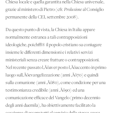
Chiesa locale e quella garantita nella Chiesa universale,
grazie al ministero di Pietro (cfr.
Prolusione
al Consiglio
permanente della CEI, settembre 2008).
Da questo punto di vista, la Chiesa in Italia appare
normalmente estranea a tali contrapposizioni
ideologiche, poich√® il popolo cristiano sa coniugare
insieme le differenti dimensioni e i relativi servizi
ministeriali senza creare fratture o contrapposizioni.
Nel recente passato l‚Äôaver posto l‚Äôaccento in primo
luogo sull‚Äôevangelizzazione (anni ‚Äô70) e quindi
sulla comunione (anni ‚Äô80), come condizione per una
testimonianza credibile (anni ‚Äô90) ed una
comunicazione efficace del Vangelo (primo decennio
degli anni duemila), ha obiettivamente facilitato la