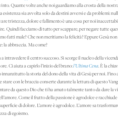
into. Quante volte anche noi guardiamo alla crosta della nostra 
a esistenza sia avvolta solo da destini avversi e da problemi: nul
re tristezza, dolore e fallimento è una cosa per noi inaccettabi
offrire. Quindi facciamo di tutto per scappare, per negare tutte q
iamo fatti male? Che non meritiamo la felicità? Eppure Gesù no
e: la abbraccia. Ma come?
ia a intravedere il centro succoso. Si scorge il nucleo della vicend
re. Ci aiuta a capirlo l’inizio del brano:
l’Ultima Cena
. È la chiav
 innanzitutto la storia del dono della vita di Gesù per noi. Fino a
he stare con le braccia conserte durante la lettura di questo Van
antare da questo Dio che ti ha amato talmente tanto da dare la vi
l’amore. Come il frutto della passione è agrodolce e racchiude i
superficie di dolore. L’amore è agrodolce. L’amore sa trasformare 
uzza di egoismo.