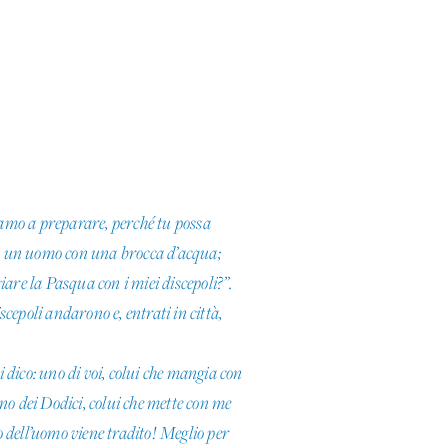
iamo a preparare, perché tu possa
tro un uomo con una brocca d’acqua;
iare la Pasqua con i miei discepoli?”.
cepoli andarono e, entrati in città,
 dico: uno di voi, colui che mangia con
Uno dei Dodici, colui che mette con me
io dell’uomo viene tradito! Meglio per