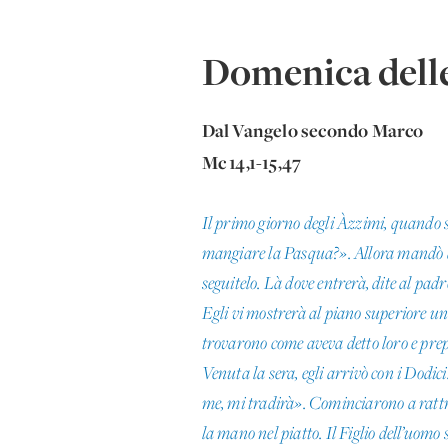
Domenica dell
Dal Vangelo secondo Marco
Mc 14,1-15,47
Il primo giorno degli Àzzimi, quando s
mangiare la Pasqua?». Allora mandò du
seguitelo. Là dove entrerà, dite al pad
Egli vi mostrerà al piano superiore una
trovarono come aveva detto loro e pr
Venuta la sera, egli arrivò con i Dodic
me, mi tradirà». Cominciarono a rattris
la mano nel piatto. Il Figlio dell’uomo 