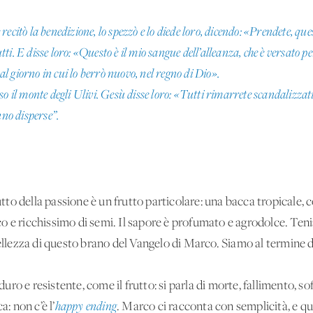
citò la benedizione, lo spezzò e lo diede loro, dicendo: «Prendete, ques
utti. E disse loro: «Questo è il mio sangue dell’alleanza, che è versato pe
 al giorno in cui lo berrò nuovo, nel regno di Dio».
o il monte degli Ulivi. Gesù disse loro: «Tutti rimarrete scandalizzati,
nno disperse”.
rutto della passione è un frutto particolare: una bacca tropicale,
o e ricchissimo di semi. Il sapore è profumato e agrodolce. Te
bellezza di questo brano del Vangelo di Marco. Siamo al termine d
o e resistente, come il frutto: si parla di morte, fallimento, so
a: non c’è l’
happy ending
. Marco ci racconta con semplicità, e qu