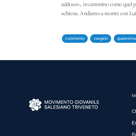
addosso… in cammino come quel pule
schiena. Andiamo a morire con Lui pe
commento
vangelo
quaresima
M
C
E
R