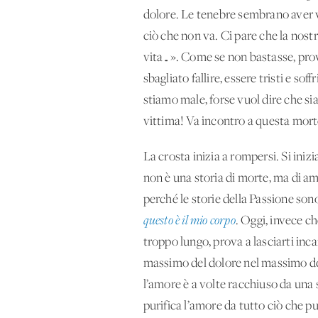
dolore. Le tenebre sembrano aver v
ciò che non va. Ci pare che la nostr
vita…». Come se non bastasse, prova
sbagliato fallire, essere tristi e s
stiamo male, forse vuol dire che s
vittima! Va incontro a questa mort
La crosta inizia a rompersi. Si iniz
non è una storia di morte, ma di amo
perché le storie della Passione sono
questo è il mio corpo
. Oggi, invece c
troppo lungo, prova a lasciarti inc
massimo del dolore nel massimo del
l’amore è a volte racchiuso da una 
purifica l’amore da tutto ciò che p