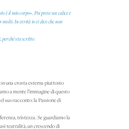
to è il mio corpo». Poi prese un calice e
r molti. In verità io vi dico che non
 perché sta scritto:
 con una crosta esterna piuttosto
niamo a mente l’immagine di questo
el suo racconto: la Passione di
fferenza, tristezza. Se guardiamo la
asi teatralità, un crescendo di