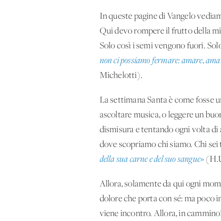
In queste pagine di Vangelo vediamo
Qui devo rompere il frutto della mia 
Solo così i semi vengono fuori. Solo
non ci possiamo fermare: amare, amare 
Michelotti).
La settimana Santa è come fosse un
ascoltare musica, o leggere un buon
dismisura e tentando ogni volta di 
dove scopriamo chi siamo. Chi sei t
della sua carne e del suo sangue»
(H.U
Allora, solamente da qui ogni mome
dolore che porta con sé: ma poco i
viene incontro. Allora, in cammino