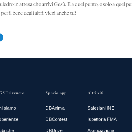
dro in attesa che arrivi Gesù. E a quel punto, e solo a quel p
r il bene degli altri: vieni anche tu?
GS Triveneto
Spazio app
Altri siti
hi siamo
DBAnima
Salesiani INE
sperienze
DBContest
Ispettoria FMA
ubriche
DBDrive
Associazione