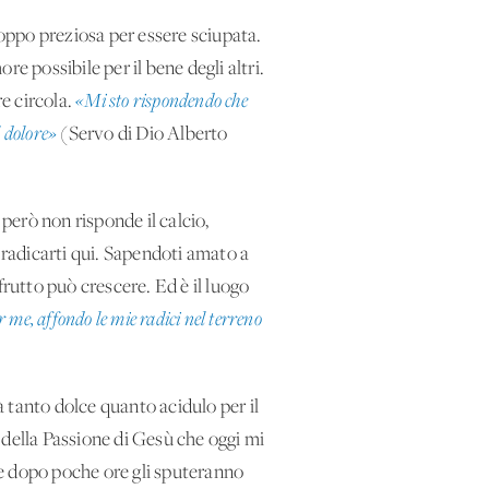
roppo preziosa per essere sciupata.
re possibile per il bene degli altri.
re circola.
«Mi sto rispondendo che
l dolore»
(Servo di Dio Alberto
però non risponde il calcio,
 radicarti qui. Sapendoti amato a
frutto può crescere. Ed è il luogo
er me, affondo le mie radici nel terreno
 tanto dolce quanto acidulo per il
della Passione di Gesù che oggi mi
 e dopo poche ore gli sputeranno