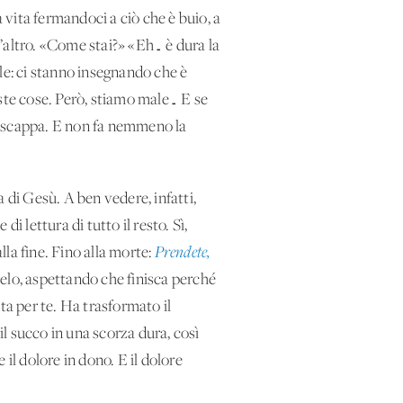
vita fermandoci a ciò che è buio, a
l’altro. «Come stai?» «Eh… è dura la
le: ci stanno insegnando che è
ueste cose. Però, stiamo male… E se
n scappa. E non fa nemmeno la
a di Gesù. A ben vedere, infatti,
e di lettura di tutto il resto. Sì,
lla fine. Fino alla morte:
Prendete,
gelo, aspettando che finisca perché
ta per te. Ha trasformato il
l succo in una scorza dura, così
il dolore in dono. E il dolore