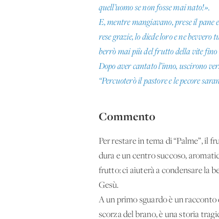
quell’uomo se non fosse mai nato!».
E, mentre mangiavano, prese il pane e re
rese grazie, lo diede loro e ne bevvero t
berrò mai più del frutto della vite fino
Dopo aver cantato l’inno, uscirono vers
“Percuoterò il pastore e le pecore sara
Commento
Per restare in tema di “Palme”, il f
dura e un centro succoso, aromatic
frutto: ci aiuterà a condensare la 
Gesù.
A un primo sguardo è un racconto dur
scorza del brano, è una storia tragic