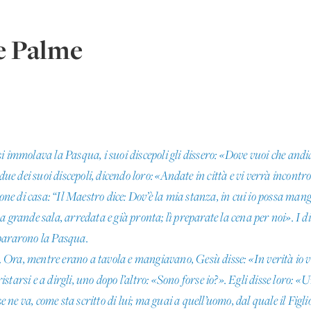
e Palme
i immolava la Pasqua, i suoi discepoli gli dissero: «Dove vuoi che and
e dei suoi discepoli, dicendo loro: «Andate in città e vi verrà incon
rone di casa: “Il Maestro dice: Dov’è la mia stanza, in cui io possa mang
 grande sala, arredata e già pronta; lì preparate la cena per noi». I dis
epararono la Pasqua.
i. Ora, mentre erano a tavola e mangiavano, Gesù disse: «In verità io vi
tarsi e a dirgli, uno dopo l’altro: «Sono forse io?». Egli disse loro: «
se ne va, come sta scritto di lui; ma guai a quell’uomo, dal quale il Figl