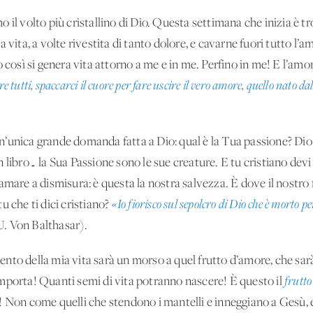
 il volto più cristallino di Dio. Questa settimana che inizia è t
vita, a volte rivestita di tanto dolore, e cavarne fuori tutto l’amo
 così si genera vita attorno a me e in me. Perfino in me! E l’amo
tutti, spaccarci il cuore per fare uscire il vero amore, quello nato da
’unica grande domanda fatta a Dio: qual è la Tua passione? Dio 
 libro… la Sua Passione sono le sue creature. E tu cristiano devi
amare a dismisura: è questa la nostra salvezza. È dove il nostro 
u che ti dici cristiano?
«Io fiorisco sul sepolcro di Dio che è morto p
. Von Balthasar).
nto della mia vita sarà un morso a quel frutto d’amore, che sarà
mporta! Quanti semi di vita potranno nascere! È questo il
frutto
! Non come quelli che stendono i mantelli e inneggiano a Gesù,