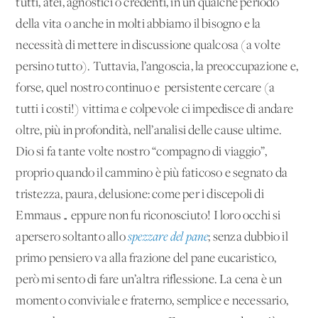
tutti, atei, agnostici o credenti, in un qualche periodo
della vita o anche in molti abbiamo il bisogno e la
necessità di mettere in discussione qualcosa (a volte
persino tutto). Tuttavia, l’angoscia, la preoccupazione e,
forse, quel nostro continuo e persistente cercare (a
tutti i costi!) vittima e colpevole ci impedisce di andare
oltre, più in profondità, nell’analisi delle cause ultime.
Dio si fa tante volte nostro “compagno di viaggio”,
proprio quando il cammino è più faticoso e segnato da
tristezza, paura, delusione: come per i discepoli di
Emmaus… eppure non fu riconosciuto! I loro occhi si
apersero soltanto allo
spezzare del pane
; senza dubbio il
primo pensiero va alla frazione del pane eucaristico,
però mi sento di fare un’altra riflessione. La cena è un
momento conviviale e fraterno, semplice e necessario,