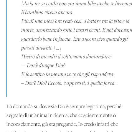
Ma la terza corda non era immobile: anche se lieveme
il bambino viveva ancora…
Più di una mezz’ora restò così, a lottare tra la vita e la
morte, agonizzando sotto i nostri occhi. E noi doveva
guardarlo bene in faccia. Era ancora vivo quando gli
passai davanti. […]
Dietro di me udii il solito uomo domandare:
– Dov’è dunque Dio?
E io sentivo in me una voce che gli rispondeva:
– Dov’è Dio? Eccolo: è appeso lì, a quella forca…
La domanda su dove sia Dio è sempre legittima, perché
segnale di un’anima in ricerca, che coscientemente o
inconsciamente, già sta pregando. Io credo infatti che