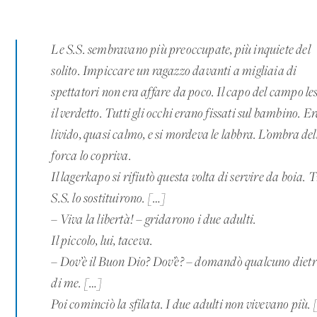
Le S.S. sembravano più preoccupate, più inquiete del
solito. Impiccare un ragazzo davanti a migliaia di
spettatori non era affare da poco. Il capo del campo le
il verdetto. Tutti gli occhi erano fissati sul bambino. E
livido, quasi calmo, e si mordeva le labbra. L’ombra del
forca lo copriva.
Il lagerkapo si rifiutò questa volta di servire da boia. 
S.S. lo sostituirono. […]
– Viva la libertà! – gridarono i due adulti.
Il piccolo, lui, taceva.
– Dov’è il Buon Dio? Dov’è? – domandò qualcuno diet
di me. […]
Poi cominciò la sfilata. I due adulti non vivevano più.