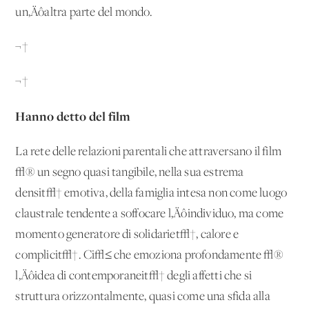
un‚Äôaltra parte del mondo.
¬†
¬†
Hanno detto del film
La rete delle relazioni parentali che attraversano il film
√® un segno quasi tangibile, nella sua estrema
densit√† emotiva, della famiglia intesa non come luogo
claustrale tendente a soffocare l‚Äôindividuo, ma come
momento generatore di solidariet√†, calore e
complicit√†. Ci√≤ che emoziona profondamente √®
l‚Äôidea di contemporaneit√† degli affetti che si
struttura orizzontalmente, quasi come una sfida alla