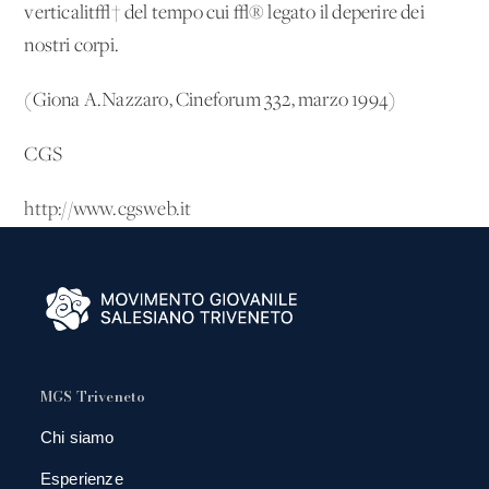
verticalit√† del tempo cui √® legato il deperire dei
nostri corpi.
(Giona A.Nazzaro, Cineforum 332, marzo 1994)
CGS
http://www.cgsweb.it
MGS Triveneto
Chi siamo
Esperienze