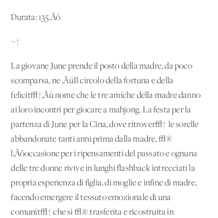
Durata: 135‚Äô
¬†
La giovane June prende il posto della madre, da poco
scomparsa, ne ‚ÄúIl circolo della fortuna e della
felicit√†‚Äù nome che le tre amiche della madre danno
ai loro incontri per giocare a mahjong. La festa per la
partenza di June per la Cina, dove ritrover√† le sorelle
abbandonate tanti anni prima dalla madre, √®
l‚Äôoccasione per i ripensamenti del passato e ognuna
delle tre donne rivive in lunghi flashback intrecciati la
propria esperienza di figlia, di moglie e infine di madre,
facendo emergere il tessuto emozionale di una
comunit√† che si √® trasferita e ricostruita in