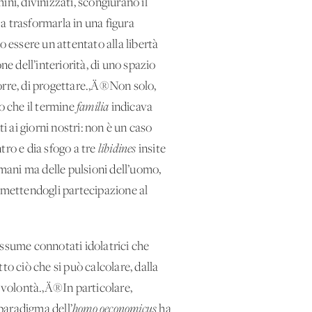
ni, divinizzati, scongiurano il
, a trasformarla in una figura
uo essere un attentato alla libertà
e dell’interiorità, di uno spazio
roporre, di progettare.‚Ä®Non solo,
o che il termine
familia
indicava
ti ai giorni nostri: non è un caso
ntro e dia sfogo a tre
libidines
insite
mani ma delle pulsioni dell’uomo,
promettendogli partecipazione al
 assume connotati idolatrici che
to ciò che si può calcolare, dalla
a volontà.‚Ä®In particolare,
 paradigma dell’
homo oeconomicus
ha