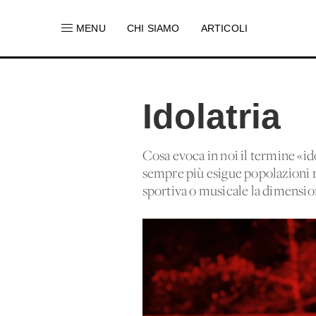
MENU
CHI SIAMO
ARTICOLI
Idolatria
Cosa evoca in noi il termine «id
sempre più esigue popolazioni ri
sportiva o musicale la dimensio