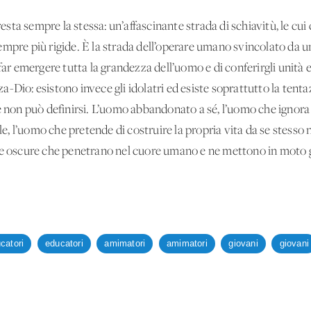
 resta sempre la stessa: un’affascinante strada di schiavitù, le cu
empre più rigide. È la strada dell’operare umano svincolato da u
far emergere tutta la grandezza dell’uomo e di conferirgli unità 
nza-Dio: esistono invece gli idolatri ed esiste soprattutto la tenta
te non può definirsi. L’uomo abbandonato a sé, l’uomo che ignora
ile, l’uomo che pretende di costruire la propria vita da se stesso n
ze oscure che penetrano nel cuore umano e ne mettono in moto gl
catori
educatori
amimatori
amimatori
giovani
giovani