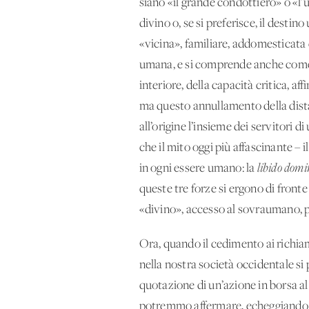
siano «il grande condottiero» o «l’
divino o, se si preferisce, il destin
«vicina», familiare, addomesticata de
umana, e si comprende anche come la 
interiore, della capacità critica, af
ma questo annullamento della dista
all’origine l’insieme dei servitori d
che il mito oggi più affascinante – 
in ogni essere umano: la
libido dom
queste tre forze si ergono di fronte
«divino», accesso al sovraumano, p
Ora, quando il cedimento ai richiam
nella nostra società occidentale si
quotazione di un’azione in borsa al
potremmo affermare, echeggiando 