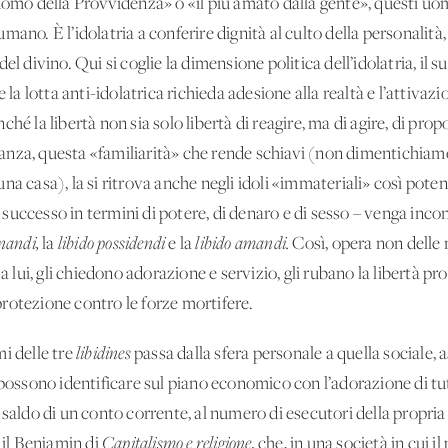
uomo della Provvidenza» o «il più amato dalla gente», questi uomi
o umano. È l’idolatria a conferire dignità al culto della personalità
l divino. Qui si coglie la dimensione politica dell’idolatria, il s
lotta anti-idolatrica richieda adesione alla realtà e l’attivazion
finché la libertà non sia solo libertà di reagire, ma di agire, di p
nza, questa «familiarità» che rende schiavi (non dimentichiam
i una casa), la si ritrova anche negli idoli «immateriali» così poten
il successo in termini di potere, di denaro e di sesso – venga inco
inandi,
la
libido possidendi
e la
libido amandi.
Così, opera non delle 
 a lui, gli chiedono adorazione e servizio, gli rubano la libertà 
rotezione contro le forze mortifere.
i delle tre
libidines
passa dalla sfera personale a quella sociale,
 possono identificare sul piano economico con l’adorazione di tut
 saldo di un conto corrente, al numero di esecutori della propri
il Benjamin di
Capitalismo e religione,
che, in una società in cui il