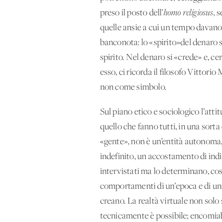
preso il posto dell’
homo religiosus,
s
quelle ansie a cui un tempo davano r
banconota: lo «spirito»del denaro 
spirito. Nel denaro si «crede» e, ce
esso, ci ricorda il filosofo Vittori
non come simbolo.
Sul piano etico e sociologico l’att
quello che fanno tutti, in una sort
«gente», non è un’entità autonoma,
indefinito, un accostamento di ind
intervistati ma lo determinano, così
comportamenti di un’epoca e di una
creano. La realtà virtuale non solo 
tecnicamente è possibile; encomiabi