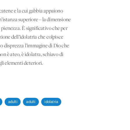
i catene e la cui gabbia appaiono
n’istanza superiore – la dimensione
e pienezza. È significativo che per
zione dell’idolatria che colpisce
 o disprezza l’immagine di Dio che
on è ateo, è idolatra, schiavo di
i elementi deteriori.
adulti
adulti
idolatria