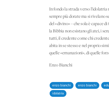
In fondo la strada verso l’idolatria
sempre più dorate ma si rivelano s
del «divino» – che sola è capace di 
la Bibbia non esistano gli atei, i se
tutti, il credente come chi creden
abita in se stesso e nel proprio sim
quelle «emanazioni», di quelle for
Enzo Bianchi
enzo bianchi
enzo bianchi
edu
idolatria