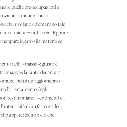
ppagare quelle preoccupazioni e
 trova nella moneta, nella
cone che rivelano ed emanano tale
denaro dà sicurezza, fiducia. Eppure
è neppure legato alla materia se
amento della «massa»: giusto è
a «massa», la tanto decantata
e comune, bensì un agglomerato
ano l’orientamento degli
 non testimoniano i sentimenti e i
’autenticità di un fatto ma lo
 che appare; lecito è ciò che