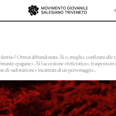
olatria»? Ormai abbandonata ‚Äì o, meglio, confinata alle 
maste «pagane» ‚Äì l'accezione «feticistica», trasposta in
ne di «adorazione» incantata di un personaggio...