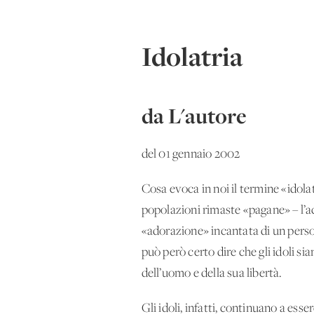
Idolatria
da L'autore
del 01 gennaio 2002
Cosa evoca in noi il termine «idola
popolazioni rimaste «pagane» – l’ac
«adorazione» incantata di un persona
può però certo dire che gli idoli si
dell’uomo e della sua libertà.
Gli idoli, infatti, continuano a es