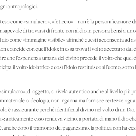
gni antropologici.
teso come «simulacro», «feticcio» – non è la personificazione de
sapevole di trovarsi di fronte non al dio in persona bensì a un’
l dio come «immagine visibile» affinché questi acconsenta ad as
on coincide con quell’idolo: in essa trova il volto accettato dal 
re che l’esperienza umana del divino precede il volto che quel 
ipa il volto idolatrico e così l’idolo restituisce all’uomo, sotto 
«simulacro», di oggetto, si rivela autentico anche al livello più 
tà immateriale o ideologia, non inganna ma fornisce certezze rig
idolo è rassicurante perché identifica,il divino nel volto di un Di
a»: anticamente esso rendeva vicino, a portata di mano il dio che
, anche dopo il tramonto del paganesimo, la politica non ha cessa