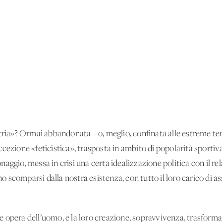
tria»? Ormai abbandonata – o, meglio, confinata alle estreme te
cezione «feticistica», trasposta in ambito di popolarità sportiv
ggio, messa in crisi una certa idealizzazione politica con il rela
ano scomparsi dalla nostra esistenza, con tutto il loro carico di
sere opera dell’uomo, e la loro creazione, sopravvivenza, trasfo