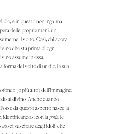
l dio, e in questo non inganna
opera delle proprie mani, un
sumerne il volto. Così, chi adora
divino che sta prima di ogni
divino assume in essa,
la forma del volto di un dio, la sua
profondo (o più alto) dell’immagine:
uardo al divino. Anche quando
o. Forse da questo aspetto nasce la
, identificandosi con la
polis,
le
to di suscitare degli idoli: che