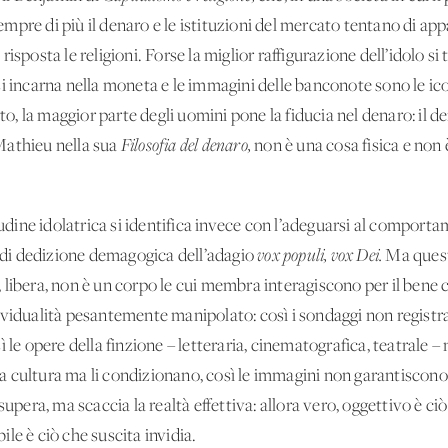
empre di più il denaro e le istituzioni del mercato tentano di a
isposta le religioni. Forse la miglior raffigurazione dell’idolo si
si incarna nella moneta e le immagini delle banconote sono le i
rto, la maggior parte degli uomini pone la fiducia nel denaro: il 
o Mathieu nella sua
Filosofia del denaro,
non è una cosa fisica e non 
itudine idolatrica si identifica invece con l’adeguarsi al comport
a di dedizione demagogica dell’adagio
vox populi, vox Dei.
Ma quest
 libera, non è un corpo le cui membra interagiscono per il ben
ividualità pesantemente manipolato: così i sondaggi non registr
 le opere della finzione – letteraria, cinematografica, teatrale –
 cultura ma li condizionano, così le immagini non garantiscono l
supera, ma scaccia la realtà effettiva: allora vero, oggettivo è ciò
le è ciò che suscita invidia.