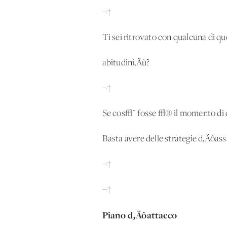
¬†
Ti sei ritrovato con qualcuna di qu
abitudini‚Äù?
¬†
Se cos√¨ fosse √® il momento di 
Basta avere delle strategie d‚Äôassa
¬†
¬†
Piano d‚Äôattacco