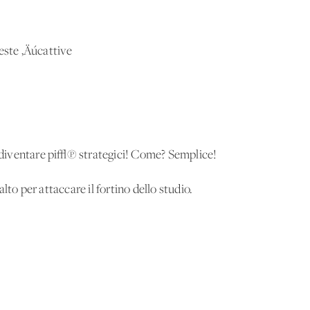
este ‚Äúcattive
diventare pi√π strategici! Come? Semplice!
lto per attaccare il fortino dello studio.