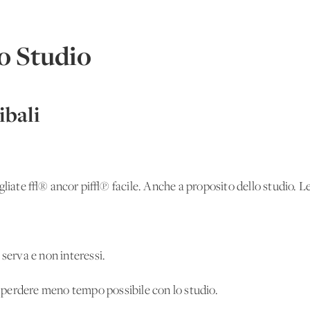
lo Studio
bali
agliate √® ancor pi√π facile. Anche a proposito dello studio. Le
 serva e non interessi.
perdere meno tempo possibile con lo studio.