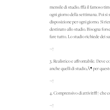
mensile di studio. √à il famoso tim
ogni giorno della settimana. Poi si
disposizione per ogni giorno. Si ri
destinato allo studio. Bisogna fors
fare tutto. Lo studio richiede dei s
¬†
3. Realistico e affrontabile. Deve c
anche quelli di studio‚Ä¶ per ques
¬†
4. Comprensivo di attivit√† che c
¬†