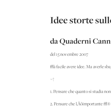
Idee storte sul
da Quaderni Canni
del 15 novembre 2007
√à facile avere idee. Ma averle sb
¬†
1. Pensare che quanto si studia non
2. Pensare che l‚Äôimportante √® 