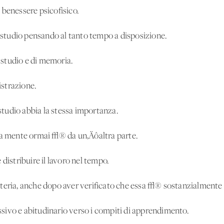
 benessere psicofisico.
i studio pensando al tanto tempo a disposizione.
i studio e di memoria.
istrazione.
 studio abbia la stessa importanza.
 la mente ormai √® da un‚Äôaltra parte.
distribuire il lavoro nel tempo.
ateria, anche dopo aver verificato che essa √® sostanzialmente
sivo e abitudinario verso i compiti di apprendimento.