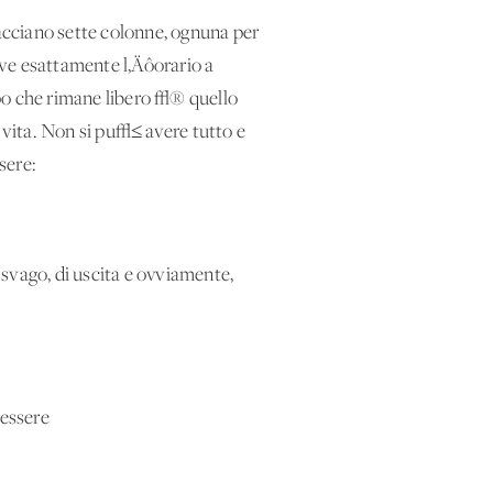
racciano sette colonne, ognuna per
rive esattamente l‚Äôorario a
empo che rimane libero √® quello
a vita. Non si pu√≤ avere tutto e
sere:
i svago, di uscita e ovviamente,
 essere