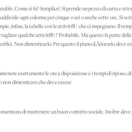
etable. Come si fa? Semplice! Si prende un pezzo di carta e si t
 suddivide ogni colonna per cinque o sei o anche sette ore. Si sc
empie, infine, la tabella con le attivit√† che ci impegnano. Il t
e tagliare qualche attivit√†? Probabile. Ma questo fa parte dell
acrifici. Non dimenticarlo. Per questo il piano d‚Äôorario deve es
ontenere esattamente le ore a disposizione e i tempi di riposo, d
to non dimenticare che deve essere
onsentano di mantenere un buon contatto sociale. Inoltre deve