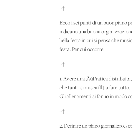
¬†
Ecco i sei punti di un buon piano p
indicano una buona organizzazione 
bella festa in cui si pensa che musi
festa. Per cui occorre:
¬†
1. Avere una ‚ÄúPratica distribuita
che tanto si riuscir√† a fare tutt
Gli allenamenti si fanno in modo c
¬†
2. Definire un piano giornaliero, se