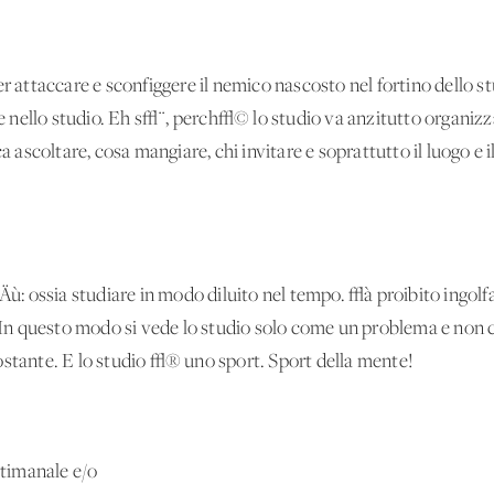
er attaccare e sconfiggere il nemico nascosto nel fortino dello s
nello studio. Eh s√¨, perch√© lo studio va anzitutto organizza
ca ascoltare, cosa mangiare, chi invitare e soprattutto il luogo e i
‚Äù: ossia studiare in modo diluito nel tempo. √à proibito ingol
o. In questo modo si vede lo studio solo come un problema e non 
ostante. E lo studio √® uno sport. Sport della mente!
ttimanale e/o