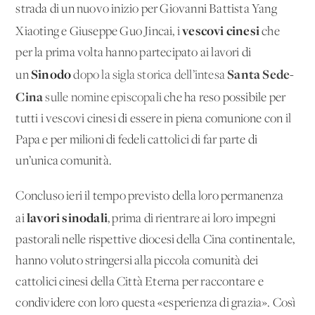
strada di un nuovo inizio per Giovanni Battista Yang
vescovi cinesi
Xiaoting e Giuseppe Guo Jincai, i
che
per la prima volta hanno partecipato ai lavori di
Sinodo
Santa Sede-
un
dopo la sigla storica dell’intesa
Cina
sulle nomine episcopali
che ha reso possibile per
tutti i vescovi cinesi di essere in piena comunione con il
Papa e per milioni di fedeli cattolici di far parte di
un’unica comunità.
Concluso ieri il tempo previsto della loro permanenza
lavori sinodali
ai
, prima di rientrare ai loro impegni
pastorali nelle rispettive diocesi della Cina continentale,
hanno voluto stringersi alla piccola comunità dei
cattolici cinesi della Città Eterna per raccontare e
condividere con loro questa «esperienza di grazia». Così