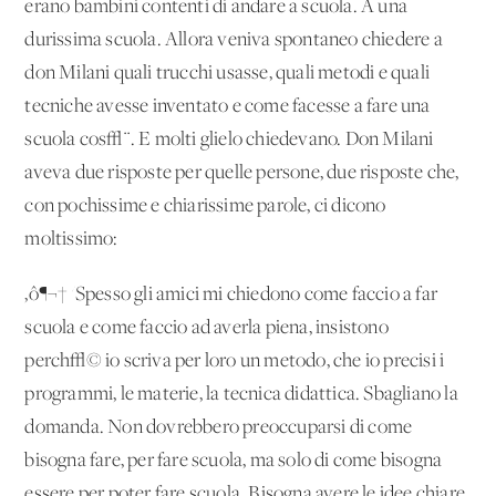
erano bambini contenti di andare a scuola. A una
durissima scuola. Allora veniva spontaneo chiedere a
don Milani quali trucchi usasse, quali metodi e quali
tecniche avesse inventato e come facesse a fare una
scuola cos√¨. E molti glielo chiedevano. Don Milani
aveva due risposte per quelle persone, due risposte che,
con pochissime e chiarissime parole, ci dicono
moltissimo:
‚ô¶¬† 'Spesso gli amici mi chiedono come faccio a far
scuola e come faccio ad averla piena, insistono
perch√© io scriva per loro un metodo, che io precisi i
programmi, le materie, la tecnica didattica. Sbagliano la
domanda. Non dovrebbero preoccuparsi di come
bisogna fare, per fare scuola, ma solo di come bisogna
essere per poter fare scuola. Bisogna avere le idee chiare