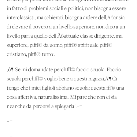
in fatto di problemi sociali e politici, non bisogna essere
interclassisti, ma schierati, bisogna ardere dell‚Äôansia
di elevare il povero a un livello superiore, non dico a un
livello pari a quello dell‚Äôattuale classe dirigente, ma
superiore, pi√π da uomo, pi√π spirituale pi√π
cristiano, pi√π tutto'.
‚ô¶ 'Se mi domandate perch√© faccio scuola. Faccio
scuola perch√© voglio bene a questi ragazzi‚Ä¶ Ci
tengo che i miei figlioli abbiano scuola: questa √® una
cosa affettiva, naturalissima. Mi pare che non ci sia
neanche da perdersi a spiegarla'.¬†
¬†