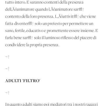
tutto intero. E saranno contenti della presenza
dell‚Äôanimatore quando l‚Äôanimatore sar√†
contento della loro presenza. L‚Äôattivit√† che viene
fatta diventer√† solo un pretesto per permettere un
sano, fertile, educativo e promettente essere insieme. E
farla bene sar√† solo il luminoso riflesso del piacere di
condividere la propria presenza.
¬†
¬†
ADULTI 'FILTRO'
¬†
In quanto adulti siamo poi mediatori tra i nostri ragazzi