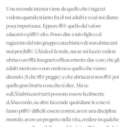
Una seconda istanza viene da quello che i ragazzi
vedono quando stiamo fra di noi adulti e a cui noi diamo
poca importanza. Eppure √® quello dal valore
educativo pi√π alto. Posso dire a mio figlio o al
ragazzino del mio gruppo catechistico di non ubriacarsi
mai perch√© l‚Äôalcol fa male, ma se mi faccio vedere
ubriaco avr√≤ insegnato efficacemente due cose: che gli
adulti mentono o non credono a quello che vanno
dicendo (il che √® peggio) e che ubriacarsi non √® poi
quella gran brutta cosa che si dice. Ma se
sull‚Äôubriacarsi tutti possono essere facilmente
d‚Äôaccordo, su altre faccende quotidiane le cose si
fanno pi√π difficili: essere cortesi, avere una disciplina
mentale, avere un progetto nella vita, credere in qualche