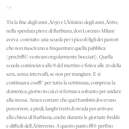
¬†
Tra la fine degli anni ‚Äô50 e l‚Äôinizio degli anni ‚Äô60,
nella sperduta pieve di Barbiana, don Lorenzo Milani
aveva 'costruito' una scuola per i piccoli figli dei pastori
che non riuscivano a frequentare quella pubblica
(perch√© venivano regolarmente bocciati). Quella
scuola cominciava alle 8 del mattino e finiva alle 20 della
sera, senza intervalli, se non per mangiare. E si
continuava cos√¨ per tutta la settimana, compresa la
domenica, giorno in cui ci si fermava soltanto per andare
alla messa. Senza contare che quei bambini dovevano
percorrere, a piedi, lunghi tratti di strada per arrivare
alla chiesa di Barbiana, anche durante le giornate fredde
e difficili dell‚Äôinverno. A questo punto √® perfino