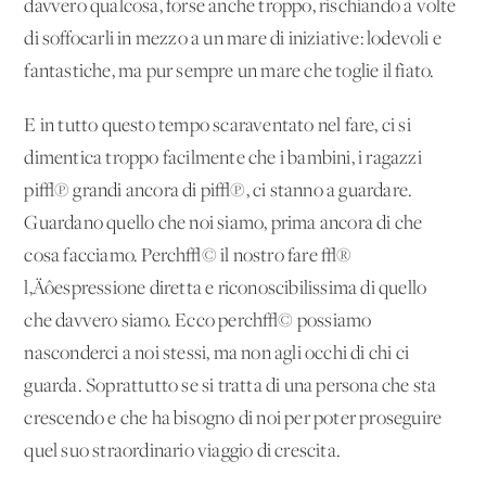
davvero qualcosa, forse anche troppo, rischiando a volte
di soffocarli in mezzo a un mare di iniziative: lodevoli e
fantastiche, ma pur sempre un mare che toglie il fiato.
E in tutto questo tempo scaraventato nel fare, ci si
dimentica troppo facilmente che i bambini, i ragazzi
pi√π grandi ancora di pi√π, ci stanno a guardare.
Guardano quello che noi siamo, prima ancora di che
cosa facciamo. Perch√© il nostro fare √®
l‚Äôespressione diretta e riconoscibilissima di quello
che davvero siamo. Ecco perch√© possiamo
nasconderci a noi stessi, ma non agli occhi di chi ci
guarda. Soprattutto se si tratta di una persona che sta
crescendo e che ha bisogno di noi per poter proseguire
quel suo straordinario viaggio di crescita.