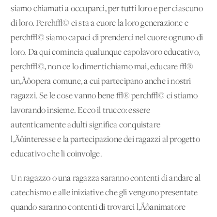
siamo chiamati a occuparci, per tutti loro e per ciascuno
di loro. Perch√© ci sta a cuore la loro generazione e
perch√© siamo capaci di prenderci nel cuore ognuno di
loro. Da qui comincia qualunque capolavoro educativo,
perch√©, non ce lo dimentichiamo mai, educare √®
un‚Äôopera comune, a cui partecipano anche i nostri
ragazzi. Se le cose vanno bene √® perch√© ci stiamo
lavorando insieme. Ecco il trucco: essere
autenticamente adulti significa conquistare
l‚Äôinteresse e la partecipazione dei ragazzi al progetto
educativo che li coinvolge.
Un ragazzo o una ragazza saranno contenti di andare al
catechismo e alle iniziative che gli vengono presentate
quando saranno contenti di trovarci l‚Äôanimatore