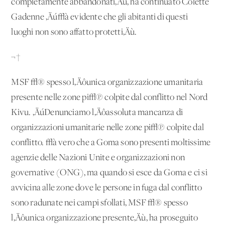
completamente abbandonati‚Äù, ha continuato Colette
Gadenne ‚Äú√à evidente che gli abitanti di questi
luoghi non sono affatto protetti‚Äù.
¬†
MSF √® spesso l‚Äôunica organizzazione umanitaria
presente nelle zone pi√π colpite dal conflitto nel Nord
Kivu. ‚ÄúDenunciamo l‚Äôassoluta mancanza di
organizzazioni umanitarie nelle zone pi√π colpite dal
conflitto. √à vero che a Goma sono presenti moltissime
agenzie delle Nazioni Unite e organizzazioni non
governative (ONG), ma quando si esce da Goma e ci si
avvicina alle zone dove le persone in fuga dal conflitto
sono radunate nei campi sfollati, MSF √® spesso
l‚Äôunica organizzazione presente‚Äù, ha proseguito