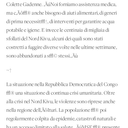
Colette Gadenne. ‚ÄúNoi forniamo assistenza medica,
ma c‚Äô√® anche bisogno di aiuti alimentari, di generi
di prima necessit√†, di interventi per garantire acqua
potabile e igiene. E invece le centinaia di migliaia di
sfollati del Nord Kivu, alcuni dei quali sono stati
costretti a fuggire diverse volte nelle ultime settimane,
sono abbandonati a s√© stessi.‚Äù
¬†
La situazione nella Repubblica Democratica del Congo
√® una situazione di continua crisi umanitaria. Oltre
alla crisi nel Nord Kivu, le violenze sono riprese anche
nella regione dell‚ÄôIturi. La popolazione √® poi
regolarmente colpita da epidemie, catastrofi naturali e
ha un accesso limitato alla salute. ‚ÄúMSF √® presente