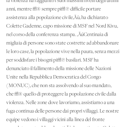
la violenza ha raggiunto i suoi massimi livelli degli ultimi
anni, mentre √® sempre pi√π difficile portare
assistenza alla popolazione civile‚Äù, ha dichiarato
Colette Gadenne, capo missione di MSF nel Nord Kivu,
nel corso della conferenza stampa. ‚ÄúCentinaia di
migliaia di persone sono state costrette ad abbandonare
le loro case, la popolazione vive nella paura, senza mezzi
per soddisfare i bisogni pi√π basilari. MSF ha
denunciato il fallimento della missione delle Nazioni
Unite nella Repubblica Democratica del Congo
(MONUC), che non sta assolvendo al suo mandato,
che √® quello di proteggere la popolazione civile dalla
violenza. Nelle zone dove lavoriamo, assistiamo a una
fuga continua delle persone dai propri villaggi. Le nostre
equipe vedono i villaggi vicini alla linea del fronte