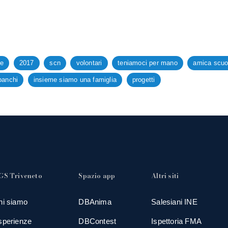
le
2017
scn
volontari
teniamoci per mano
amica scuo
 banchi
insieme siamo una famiglia
progetti
GS Triveneto
Spazio app
Altri siti
hi siamo
DBAnima
Salesiani INE
sperienze
DBContest
Ispettoria FMA