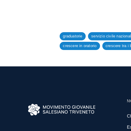
graduatorie
servizio civile naziona
crescere in oratorio
crescere tra i
M
C
E