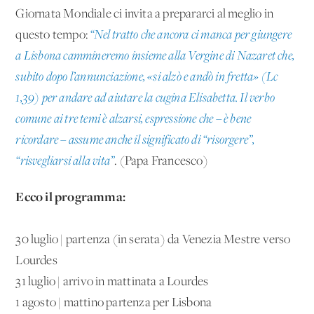
Giornata Mondiale ci invita a prepararci al meglio in
questo tempo:
“Nel tratto che ancora ci manca per giungere
a Lisbona cammineremo insieme alla Vergine di Nazaret che,
subito dopo l’annunciazione, «si alzò e andò in fretta» (Lc
1,39) per andare ad aiutare la cugina Elisabetta. Il verbo
comune ai tre temi è alzarsi, espressione che – è bene
ricordare – assume anche il significato di “risorgere”,
“risvegliarsi alla vita”
. (Papa Francesco)
Ecco il programma:
30 luglio | partenza (in serata) da Venezia Mestre verso
Lourdes
31 luglio | arrivo in mattinata a Lourdes
1 agosto | mattino partenza per Lisbona