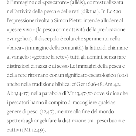
è l’immagine del «pescatore» (aliéis), contestualizzata
nell’attività della pesca e delle reti (díktua). In Lc 5,10
l’espressione rivolta a Simon Pietro intende alludere al
«pesce vivo» (la pesca come attività della predicazione
evangelica). Il discepolo è colui che sperimenta nella
«barca» (immagine della comunità) la fatica di chiamare
al vangelo («gettare la rete») tutti gli uomini, senza fare
distinzioni di razza e di sesso Le immagini della pesca e
della rete ritornano con un significato escatologico (così
anche nella tradizione biblica: cf Ger 16,16-18; Am 4,2;
Ab 1,14-17) nella parabola di Mt 13,47-50 dove si dice che
i pescatori hanno il compito di raccogliere qualsiasi
genere di pesci (12,47), mentre alla fine del mondo
spetterà agli angeli fare la distinzione tra i pesci buoni e
cattivi (Mt 12,49).