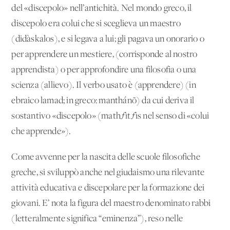
del «discepolo» nell’antichità. Nel mondo greco, il
discepolo era colui che si sceglieva un maestro
(didàskalos), e si legava a lui; gli pagava un onorario o
per apprendere un mestiere, (corrisponde al nostro
apprendista) o per approfondire una filosofia o una
scienza (allievo). Il verbo usato è (apprendere) (in
ebraico lamad; in greco: manthánõ) da cui deriva il
sostantivo «discepolo» (mathƒìtƒìs nel senso di «colui
che apprende»).
Come avvenne per la nascita delle scuole filosofiche
greche, si sviluppò anche nel giudaismo una rilevante
attività educativa e discepolare per la formazione dei
giovani. E’ nota la figura del maestro denominato rabbi
(letteralmente significa “eminenza”), reso nelle