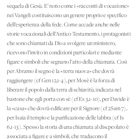
sequela di Gesù. E’ noto come i «racconti di vocazione»
nei Vangeli costituiscono un genere proprio e specifico
dell’esperienza della fede. Come accade anche nelle
storie vocazionali dell’Antico Testamento, i protagonisti
che sono chiamati da Dio a svolgere un ministero,
ricevono l’invito in condizioni particolari e mediante
figure e simboli che segnano l’atto della chiamata. Così
per Abramo il segno è la «terra nuova» che dovrà
raggiungere (cf Gen 12,1-4), per Mosè è la forza di
liberare il popolo dalla terra di schiavitù, indicata nel
bastone che egli porta con sè (cf Es 3,1-10), per Davide è
la «casa» che dovrà edificare per il Signore (cf 2Sam 7),
per Isaia il tempio e la purificazione delle labbra (cf Is
6,1-13). Spesso la storia di una chiamata al discpeolato è
associata a figure e a simboli, che traducono il