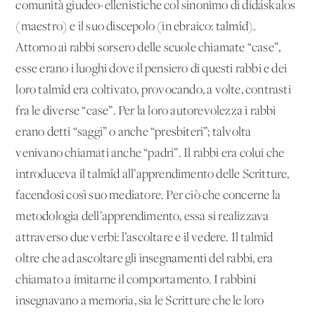
comunità giudeo-ellenistiche col sinonimo di didáskalos
(maestro) e il suo discepolo (in ebraico: talmîd).
Attorno ai rabbi sorsero delle scuole chiamate “case”,
esse erano i luoghi dove il pensiero di questi rabbi e dei
loro talmîd era coltivato, provocando, a volte, contrasti
fra le diverse “case”. Per la loro autorevolezza i rabbi
erano detti “saggi” o anche “presbiteri”; talvolta
venivano chiamati anche “padri”. Il rabbi era colui che
introduceva il talmîd all’apprendimento delle Scritture,
facendosi così suo mediatore. Per ciò che concerne la
metodologia dell’apprendimento, essa si realizzava
attraverso due verbi: l’ascoltare e il vedere. Il talmîd
oltre che ad ascoltare gli insegnamenti del rabbi, era
chiamato a imitarne il comportamento. I rabbini
insegnavano a memoria, sia le Scritture che le loro