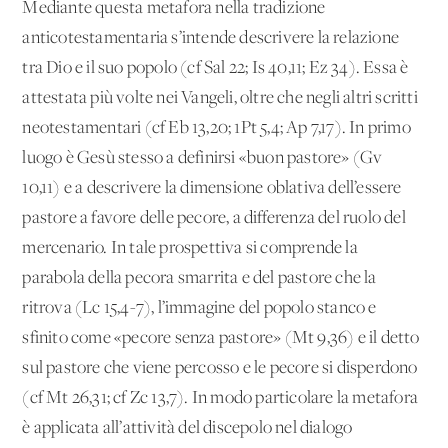
Mediante questa metafora nella tradizione
anticotestamentaria s’intende descrivere la relazione
tra Dio e il suo popolo (cf Sal 22; Is 40,11; Ez 34). Essa è
attestata più volte nei Vangeli, oltre che negli altri scritti
neotestamentari (cf Eb 13,20; 1Pt 5,4; Ap 7,17). In primo
luogo è Gesù stesso a definirsi «buon pastore» (Gv
10,11) e a descrivere la dimensione oblativa dell’essere
pastore a favore delle pecore, a differenza del ruolo del
mercenario. In tale prospettiva si comprende la
parabola della pecora smarrita e del pastore che la
ritrova (Lc 15,4-7), l’immagine del popolo stanco e
sfinito come «pecore senza pastore» (Mt 9,36) e il detto
sul pastore che viene percosso e le pecore si disperdono
(cf Mt 26,31; cf Zc 13,7). In modo particolare la metafora
è applicata all’attività del discepolo nel dialogo