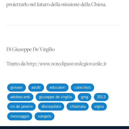
proiettarlo nel futuro della missione della Chiesa.
Di Giuseppe De Virgilio
Tratto da
http://www.notedipastoralegiovanile.it
giovani
adulti
educatori
catechisti
adolescenti
giuseppe de virgilio
gmg
2013
rio de janeiro
discepolato
chiamata
vigna
messaggio
vangelo