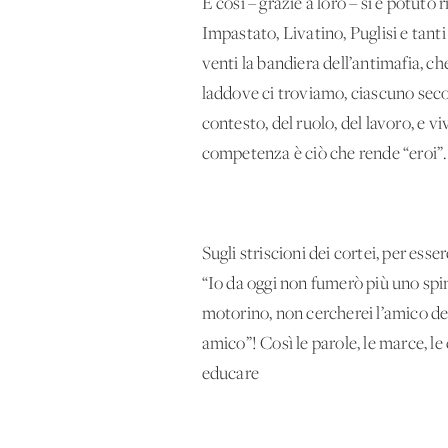
E così – grazie a loro – si è potuto
Impastato, Livatino, Puglisi e tanti
venti la bandiera dell’antimafia, 
laddove ci troviamo, ciascuno seco
contesto, del ruolo, del lavoro, e v
competenza è ciò che rende “eroi”.
Sugli striscioni dei cortei, per es
“Io da oggi non fumerò più uno spine
motorino, non cercherei l’amico del
amico”! Così le parole, le marce, 
educare