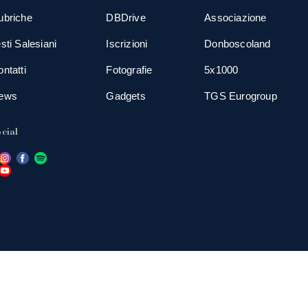
ubriche
DBDrive
Associazione
sti Salesiani
Iscrizioni
Donboscoland
ntatti
Fotografie
5x1000
ews
Gadgets
TGS Eurogroup
cial