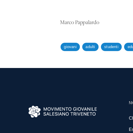
Marco Pappalardo
giovani
adulti
studenti
edu
M
C
E