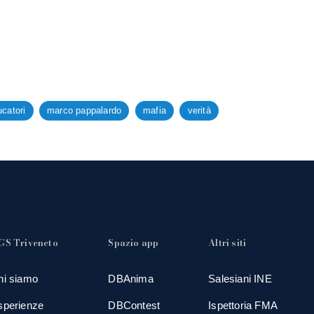
catori
marco pappalardo
mafia
verità
GS Triveneto
Spazio app
Altri siti
hi siamo
DBAnima
Salesiani INE
sperienze
DBContest
Ispettoria FMA