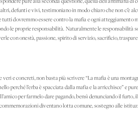
 rispondere pure alla seconda questione, quella dell’antimafia di
 altri, defunti e vivi, testimoniano in modo chiaro che non c’è a
che tutti dovremmo essere contro la mafia e ogni atteggiamento m
ndo le proprie responsabilità. Naturalmente le responsabilità so
iverle con onestà, passione, spirito di servizio, sacrificio, trasp
sere veri e concreti, non basta più scrivere “La mafia è una monta
llo perché l’erba è spacciata dalla mafia e la arricchisce” e pur
l’amico per farmelo dare pagando, bensì denunciando il furto, il
le commemorazioni diventano lotta comune, sostegno alle istitu