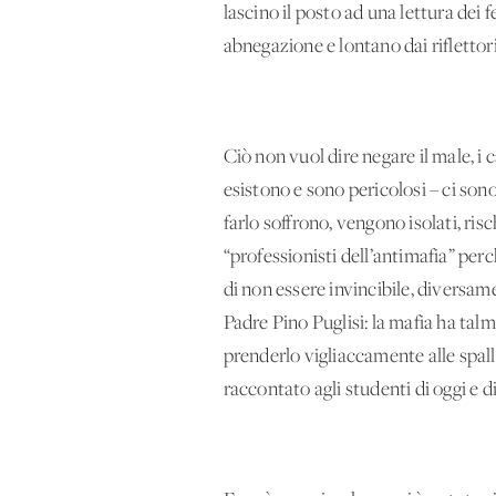
lascino il posto ad una lettura dei 
abnegazione e lontano dai riflettori
Ciò non vuol dire negare il male, i 
esistono e sono pericolosi – ci son
farlo soffrono, vengono isolati, r
“professionisti dell’antimafia” per
di non essere invincibile, diversa
Padre Pino Puglisi: la mafia ha tal
prenderlo vigliaccamente alle spall
raccontato agli studenti di oggi e 