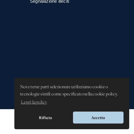
Segnalazione illeciti
Noi e terze parti selezionate utilizziamo cookie o
tecnologie simili come specificato nella cookie policy.
Leggi la policy
Rifiuta
Accetta
Versione app: 3.64.2 (18ea8745)