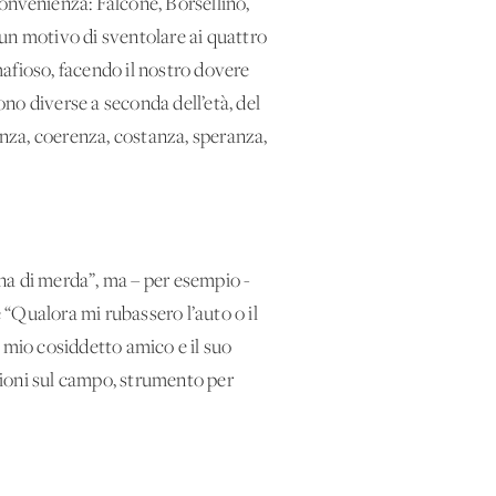
 convenienza: Falcone, Borsellino,
lcun motivo di sventolare ai quattro
afioso, facendo il nostro dovere
no diverse a seconda dell’età, del
arenza, coerenza, costanza, speranza,
gna di merda”, ma – per esempio -
e “Qualora mi rubassero l’auto o il
 mio cosiddetto amico e il suo
zioni sul campo, strumento per