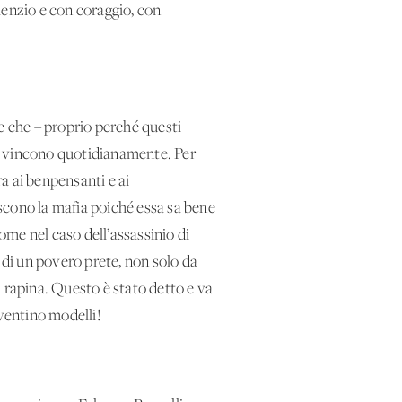
ilenzio e con coraggio, con
re che – proprio perché questi
 li vincono quotidianamente. Per
a ai benpensanti e ai
iscono la mafia poiché essa sa bene
me nel caso dell’assassinio di
 di un povero prete, non solo da
 rapina. Questo è stato detto e va
iventino modelli!