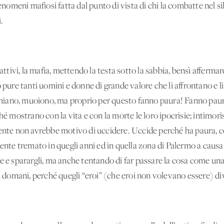
fenomeni mafiosi fatta dal punto di vista di chi la combatte nel s
.
cattivi, la mafia, mettendo la testa sotto la sabbia, bensì afferma
o pure tanti uomini e donne di grande valore che li affrontano e
ischiano, muoiono, ma proprio per questo fanno paura! Fanno paur
ché mostrano con la vita e con la morte le loro ipocrisie; intimor
mente non avrebbe motivo di uccidere. Uccide perché ha paura, co
mente tremato in quegli anni ed in quella zona di Palermo a causa
e e sparargli, ma anche tentando di far passare la cosa come una
di domani, perché quegli “eroi” (che eroi non volevano essere) d