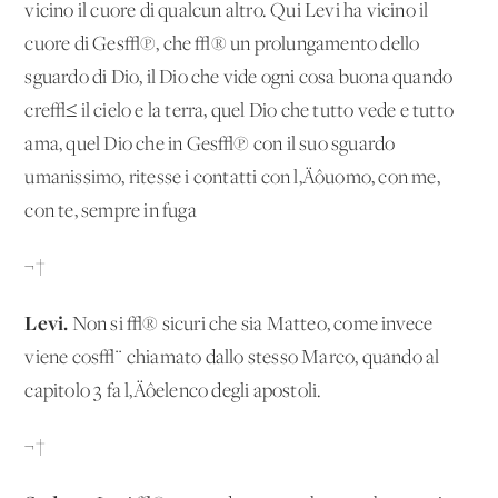
vicino il cuore di qualcun altro. Qui Levi ha vicino il
cuore di Ges√π, che √® un prolungamento dello
sguardo di Dio, il Dio che vide ogni cosa buona quando
cre√≤ il cielo e la terra, quel Dio che tutto vede e tutto
ama, quel Dio che in Ges√π con il suo sguardo
umanissimo, ritesse i contatti con l‚Äôuomo, con me,
con te, sempre in fuga
¬†
Levi.
Non si √® sicuri che sia Matteo, come invece
viene cos√¨ chiamato dallo stesso Marco, quando al
capitolo 3 fa l‚Äôelenco degli apostoli.
¬†