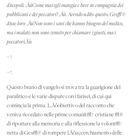
discepoli: ‚ÄúCome mai egli mangia e beve in compagnia dei
pubblicani e dei peccatori? ‚Äù. Avendo udito questo, Ges√π
disse loro: ‚ÄúNon sono i sani che hanno bisogno del medico,
ma i malati; non sono venuto per chiamare i giusti, ma i
peccatori‚Äù.
¬†
¬†
Questo brano di vangelo si trova tra la guarigione del
paralitico e le varie dispute con i farisei, di cui qui
comincia la prima. L‚Äôobiettivo del racconto che
veniva ricordato nelle prime comunit√† cristiane √®
di riportare alla memoria e alla riflessione la volont√†
netta di Ges√π di rompere l‚Äôaccerchiamento delle