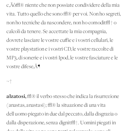
c‚Äô√® niente che non possiate condividere della mia
vita. Tutto quello che sono √® per voi. Non ho segreti,
non ho tecniche da nascondere, non ho comodit√† o
calcoli da tenere. Se accettate la mia compagnia,
dovrete lasciare le vostre cuffie e i vostri cellulari, le
vostre playstation e i vostri CD, le vostre raccolte di
MP3, di sonerie e i vostri Ipod, le vostre fasciature e le
vostre difese‚Ä¶
¬†
alzatosi,
√® il verbo stesso che indica la risurrezione
(anastas, anastasi); √® la situazione di una vita
dell'uomo piegato in due dal peccato, dalla disgrazia o
dalla disperazione, senza dignit√†. Uomini piegati in