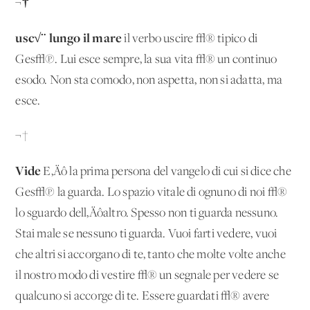
¬†
usc√¨ lungo il mare
il verbo uscire √® tipico di
Ges√π. Lui esce sempre, la sua vita √® un continuo
esodo. Non sta comodo, non aspetta, non si adatta, ma
esce.
¬†
Vide
E‚Äô la prima persona del vangelo di cui si dice che
Ges√π la guarda. Lo spazio vitale di ognuno di noi √®
lo sguardo dell‚Äôaltro. Spesso non ti guarda nessuno.
Stai male se nessuno ti guarda. Vuoi farti vedere, vuoi
che altri si accorgano di te, tanto che molte volte anche
il nostro modo di vestire √® un segnale per vedere se
qualcuno si accorge di te. Essere guardati √® avere