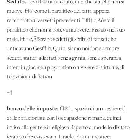
Seduto.
Levi √® uno seduto, uno che sta, che non si
muove, √® come il paralitico del fatto appena
raccontato ai versetti precedenti. L√† c‚Äôera il
paralitico che non si poteva muovere. Fissato nel suo
male, l√† c‚Äôerano seduti gli scribi e i farisei che
criticavano Ges√π. Qui ci siamo noi forse sempre
seduti, statici, adattati, senza grinta, senza speranza,
intenti a giocare a playstation o a vivere di virtuale, di
televisioni, di fiction
¬†
banco delle imposte:
√® lo spazio di un mestiere di
collaborazionista con l'occupazione romana, quindi
inviso alla gente e irreligioso rispetto al modello di stato
ieratico che esisteva in Israele. Era un mestiere