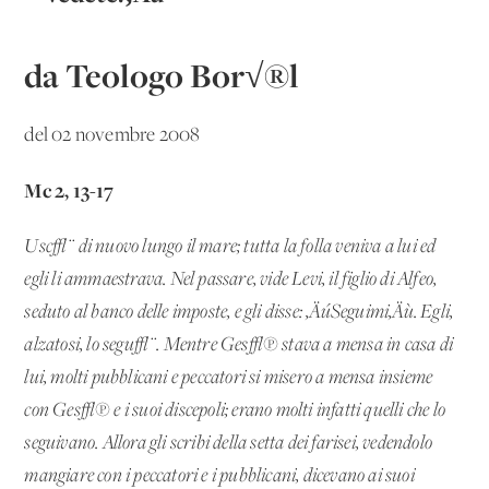
da Teologo Bor√®l
del 02 novembre 2008
Mc 2, 13-17
Usc√¨ di nuovo lungo il mare; tutta la folla veniva a lui ed
egli li ammaestrava. Nel passare, vide Levi, il figlio di Alfeo,
seduto al banco delle imposte, e gli disse: ‚ÄúSeguimi‚Äù. Egli,
alzatosi, lo segu√¨. Mentre Ges√π stava a mensa in casa di
lui, molti pubblicani e peccatori si misero a mensa insieme
con Ges√π e i suoi discepoli; erano molti infatti quelli che lo
seguivano. Allora gli scribi della setta dei farisei, vedendolo
mangiare con i peccatori e i pubblicani, dicevano ai suoi