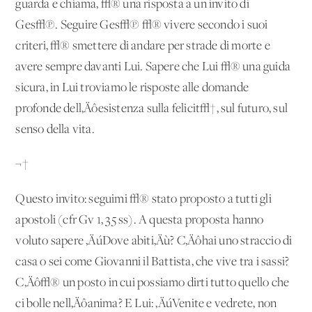
guarda e chiama, √® una risposta a un invito di
Ges√π. Seguire Ges√π √® vivere secondo i suoi
criteri, √® smettere di andare per strade di morte e
avere sempre davanti Lui. Sapere che Lui √® una guida
sicura, in Lui troviamo le risposte alle domande
profonde dell‚Äôesistenza sulla felicit√†, sul futuro, sul
senso della vita.
¬†
Questo invito: seguimi √® stato proposto a tutti gli
apostoli (cfr Gv 1, 35 ss). A questa proposta hanno
voluto sapere ‚ÄúDove abiti‚Äù? C‚Äôhai uno straccio di
casa o sei come Giovanni il Battista, che vive tra i sassi?
C‚Äô√® un posto in cui possiamo dirti tutto quello che
ci bolle nell‚Äôanima? E Lui: ‚ÄúVenite e vedrete, non