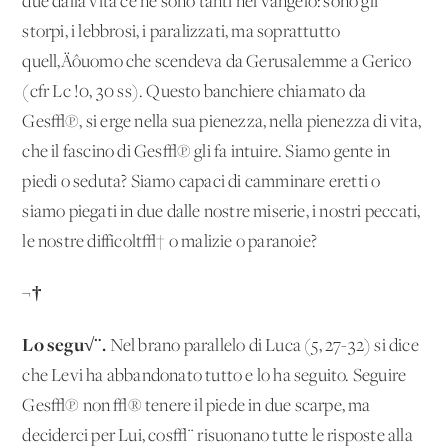
due dalla vita ce ne sono tanti nel vangelo: sono gli
storpi, i lebbrosi, i paralizzati, ma soprattutto
quell‚Äôuomo che scendeva da Gerusalemme a Gerico
(cfr Lc !0, 30 ss). Questo banchiere chiamato da
Ges√π, si erge nella sua pienezza, nella pienezza di vita,
che il fascino di Ges√π gli fa intuire. Siamo gente in
piedi o seduta? Siamo capaci di camminare eretti o
siamo piegati in due dalle nostre miserie, i nostri peccati,
le nostre difficolt√† o malizie o paranoie?
¬†
Lo segu√¨.
Nel brano parallelo di Luca (5, 27-32) si dice
che Levi ha abbandonato tutto e lo ha seguito. Seguire
Ges√π non √® tenere il piede in due scarpe, ma
deciderci per Lui, cos√¨ risuonano tutte le risposte alla