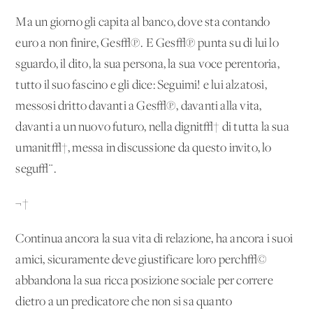
Ma un giorno gli capita al banco, dove sta contando
euro a non finire, Ges√π. E Ges√π punta su di lui lo
sguardo, il dito, la sua persona, la sua voce perentoria,
tutto il suo fascino e gli dice: Seguimi! e lui alzatosi,
messosi dritto davanti a Ges√π, davanti alla vita,
davanti a un nuovo futuro, nella dignit√† di tutta la sua
umanit√†, messa in discussione da questo invito, lo
segu√¨.
¬†
Continua ancora la sua vita di relazione, ha ancora i suoi
amici, sicuramente deve giustificare loro perch√©
abbandona la sua ricca posizione sociale per correre
dietro a un predicatore che non si sa quanto