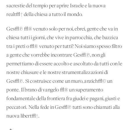
sacrestie del tempio per aprire Israele e la nuova
realt√† della chiesa a tutto il mondo.
Ges√π √® venuto solo per noi, ebrei, gente che va in
chiesa tutti i giorni, che vive in parrocchia, che bazzica
tra i preti o √® venuto per tutti? Noi siamo spesso filtro
a gente che vorrebbe incontrare Ges√π, non gli
permettiamo di essere accolto e ascoltato da tutti con le
nostre chiusure e le nostre strumentalizzazioni di
Ges√π. Si costruisce come un muro, anzich√© un
ponte. Il brano di vangelo √® un superamento
fondamentale della frontiera fra giudei e pagani, giusti e
peccatori. Nella fede in Ges√π tutti sono chiamati alla
nuova libert√†.