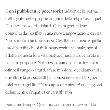
Con i pubblicani e peccatori:
traditori della patria,
della gente, delle proprie origini e della religione, di quel
Dio che li ha scelti, idolatri. Questa gente viene
coinvolta da Ges√π in una nuova impostazione di vita.
Non sono lasciati a se stessi. Ges√π osa forzare quella
loro libert√† che si √® incancrenita nel male; non si
adatta a questa loro vita piatta, chiusa, autocentrata e
osa fare proposte. Noi spesso quando siamo invitati a
offrire il vangelo a tutti, a fare missione, decidiamo noi a
chi offrire la possibilit√† di conoscere Ges√π. Quei
miei compagni l√¨? Non capiscono niente! quei ragazzi
delinquenti e drogati? Per carit√† non
perdiamo tempo! Quel mio compagno di lavoro? Ha