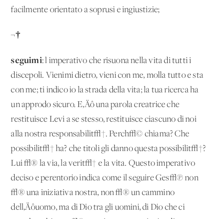
facilmente orientato a soprusi e ingiustizie;
¬†
seguimi
: l'imperativo che risuona nella vita di tutti i
discepoli. Vienimi dietro, vieni con me, molla tutto e sta
con me; ti indico io la strada della vita; la tua ricerca ha
un approdo sicuro. E‚Äô una parola creatrice che
restituisce Levi a se stesso, restituisce ciascuno di noi
alla nostra responsabilit√†. Perch√© chiama? Che
possibilit√† ha? che titoli gli danno questa possibilit√†?
Lui √® la via, la verit√† e la vita. Questo imperativo
deciso e perentorio indica come il seguire Ges√π non
√® una iniziativa nostra, non √® un cammino
dell‚Äôuomo, ma di Dio tra gli uomini, di Dio che ci