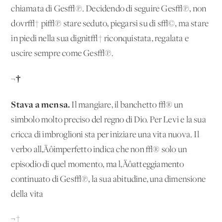
chiamata di Ges√π. Decidendo di seguire Ges√π, non
dovr√† pi√π stare seduto, piegarsi su di s√©, ma stare
in piedi nella sua dignit√† riconquistata, regalata e
uscire sempre come Ges√π.
¬†
Stava a mensa.
Il mangiare, il banchetto √® un
simbolo molto preciso del regno di Dio. Per Levi e la sua
cricca di imbroglioni sta per iniziare una vita nuova. Il
verbo all‚Äôimperfetto indica che non √® solo un
episodio di quel momento, ma l‚Äôatteggiamento
continuato di Ges√π, la sua abitudine, una dimensione
della vita
¬†