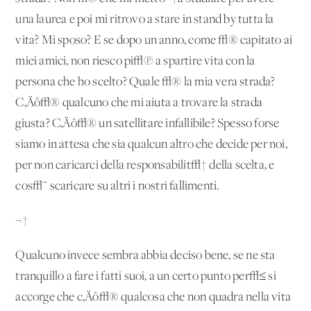
una laurea e poi mi ritrovo a stare in stand by tutta la
vita? Mi sposo? E se dopo un anno, come √® capitato ai
miei amici, non riesco pi√π a spartire vita con la
persona che ho scelto? Quale √® la mia vera strada?
C‚Äô√® qualcuno che mi aiuta a trovare la strada
giusta? C‚Äô√® un satellitare infallibile? Spesso forse
siamo in attesa che sia qualcun altro che decide per noi,
per non caricarci della responsabilit√† della scelta, e
cos√¨ scaricare su altri i nostri fallimenti.
¬†
Qualcuno invece sembra abbia deciso bene, se ne sta
tranquillo a fare i fatti suoi, a un certo punto per√≤ si
accorge che c‚Äô√® qualcosa che non quadra nella vita