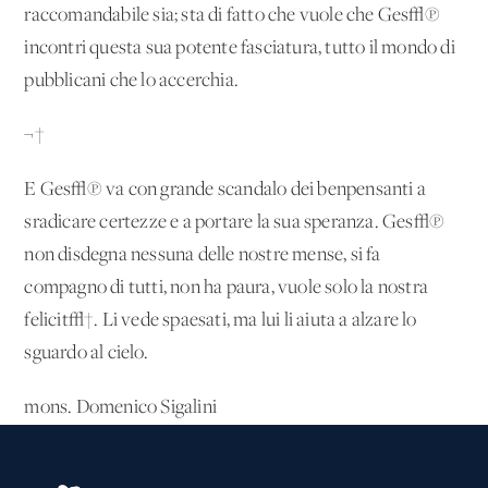
raccomandabile sia; sta di fatto che vuole che Ges√π
incontri questa sua potente fasciatura, tutto il mondo di
pubblicani che lo accerchia.
¬†
E Ges√π va con grande scandalo dei benpensanti a
sradicare certezze e a portare la sua speranza. Ges√π
non disdegna nessuna delle nostre mense, si fa
compagno di tutti, non ha paura, vuole solo la nostra
felicit√†. Li vede spaesati, ma lui li aiuta a alzare lo
sguardo al cielo.
mons. Domenico Sigalini