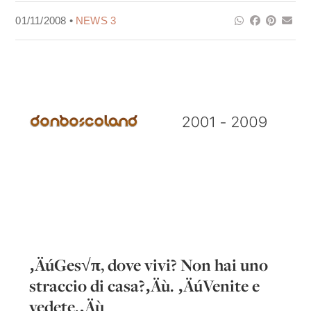
01/11/2008 •
NEWS 3
‚ÄúGes√π, dove vivi? Non hai uno
straccio di casa?‚Äù. ‚ÄúVenite e
vedete.‚Äù