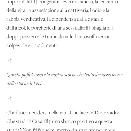
impossibilit√† congenite, levare il cancro, la leucemia
della vita, la assuefazione alla cattiveria, l'odio e la
rabbia vendicativa, la dipendenza dalla droga e
dall'alcol, le porcherie di una sessualit√† sbagliata, i
doppi pensieri e le trame di male, l'autosufficienza
colpevole e il tradimento
¬†
Questa pu√≤ essere la nostra storia, che tento di riassumervi
nello storia di Levi.
¬†
Che fatica decidersi nella vita. Che faccio? Dove vado?
Che studio? Ci sar√† uno sbocco positivo a questa
strada? Non √® che mi metto¬†a studiare per avere