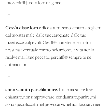
loro verit√†, della loro religione.
¬†
Ges√π disse loro
e dice a tutti: sono venuto a toglierti
dal tuo star male, dalle tue carognate, dalle tue
incertezze colpevoli. Ges√π non viene fermato da
nessuna eventuale controindicazione, la vita non la
risolve mai il tuo peccato, perch√® sempre te ne
chiama fuori.
¬†
sono venuto per chiamare.
Il mio mestiere √®
chiamare, non rimproverare, condannare, punire; mi
sono specializzato nel provocarvi, nel non lasciarvi nei