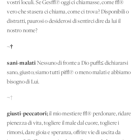
vostri loculi. Se Ges√π oggi ci chiamasse, come √®
vero che stasera ci chiama, come ci trova? Disponibili o
distratti, paurosi o desiderosi di sentirci dire da lui il
nostro nome?
¬†
sani-malati
Nessuno di fronte a Dio pu√≤ dichiararsi
sano, giusto; siamo tutti pi√π o meno malati e abbiamo
bisogno di Lui.
¬†
giusti-peccatori;
il mio mestiere √® perdonare, ridare
pienezza di vita, togliere il male dal cuore, togliere i
rimorsi, dare gioia e speranza, offrire vie di uscita da