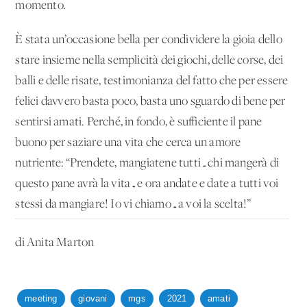
momento.
È stata un’occasione bella per condividere la gioia dello
stare insieme nella semplicità dei giochi, delle corse, dei
balli e delle risate, testimonianza del fatto che per essere
felici davvero basta poco, basta uno sguardo di bene per
sentirsi amati. Perché, in fondo, è sufficiente il pane
buono per saziare una vita che cerca un amore
nutriente: “Prendete, mangiatene tutti…chi mangerà di
questo pane avrà la vita…e ora andate e date a tutti voi
stessi da mangiare! Io vi chiamo…a voi la scelta!”
di Anita Marton
meeting
giovani
mgs
2021
amati