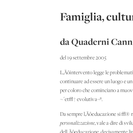
Famiglia, cultu
da Quaderni Canni
del 19 settembre 2005
L‚Äôintervento legge le problematic
continuare ad essere un luogo e un m
per coloro che cominciano a muover
¬´et√† evolutiva¬ª.
Da sempre l‚Äôeducazione si √® 
personalizzazione
, vale a dire di sv
dell‚Äôeducazione, decisamente li