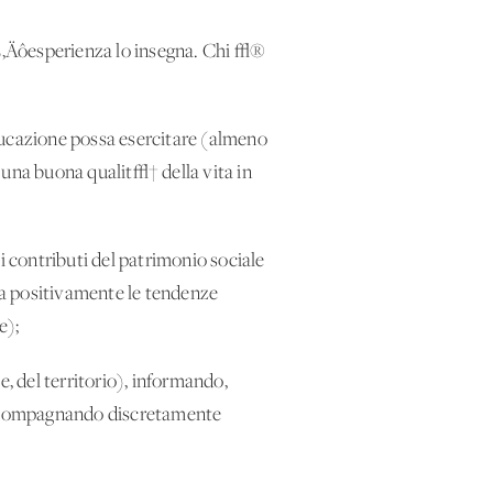
. L‚Äôesperienza lo insegna. Chi √®
ôeducazione possa esercitare (almeno
 una buona qualit√† della vita in
i contributi del patrimonio sociale
ela positivamente le tendenze
e);
e, del territorio), informando,
accompagnando discretamente