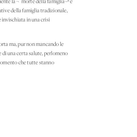
ente la ¬´morte della famiglia¬ª e
ve della famiglia tradizionale,
invischiata in una crisi
morta ma, pur non mancando le
re di una certa salute, perlomeno
 momento che tutte stanno