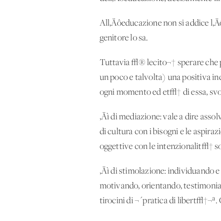
All‚Äôeducazione non si addice l‚Ä
genitore lo sa.
Tuttavia √® lecito¬† sperare che pu
un poco e talvolta) una positiva i
ogni momento ed et√† di essa, svo
‚Äì di mediazione: vale a dire asso
di cultura con i bisogni e le aspir
oggettive con le intenzionalit√† soc
‚Äì di stimolazione: individuando e
motivando, orientando, testimoni
tirocini di ¬´pratica di libert√†¬ª