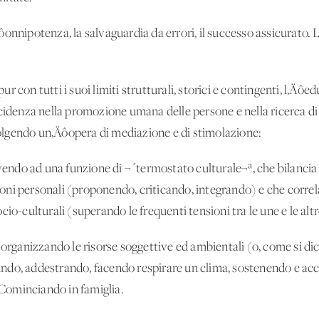
ôonnipotenza, la salvaguardia da errori, il successo assicurato
r con tutti i suoi limiti strutturali, storici e contingenti, l‚Ä
ncidenza nella promozione umana delle persone e nella ricerca di
lgendo un‚Äôopera di mediazione e di stimolazione:
lvendo ad una funzione di ¬´termostato culturale¬ª, che bilancia 
azioni personali (proponendo, criticando, integrando) e che corr
io-culturali (superando le frequenti tensioni tra le une e le altr
 organizzando le risorse soggettive ed ambientali (o, come si dic
ando, addestrando, facendo respirare un clima, sostenendo e 
. Cominciando in famiglia.