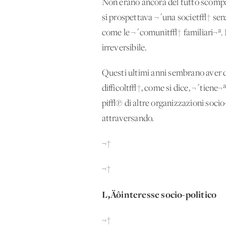
Non erano ancora del tutto scompar
si prospettava ¬´una societ√† sen
come le ¬´comunit√† familiari¬ª. In
irreversibile.
Questi ultimi anni sembrano aver 
difficolt√†, come si dice, ¬´tiene¬ª
pi√π di altre organizzazioni socio
attraversando.
¬†
¬†
L‚Äôinteresse socio-politico
¬†