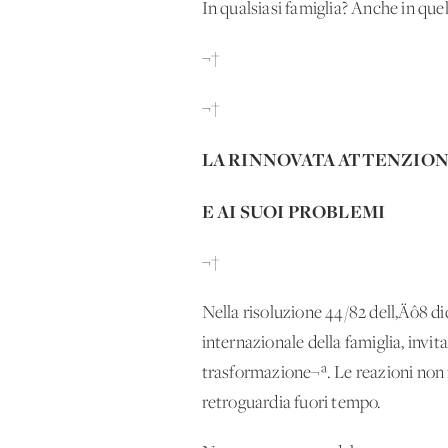
In qualsiasi famiglia? Anche in quel
¬†
¬†
LA RINNOVATA ATTENZIO
E AI SUOI PROBLEMI
¬†
Nella risoluzione 44/82 dell‚Äô8 
internazionale della famiglia, invi
trasformazione¬ª. Le reazioni non f
retroguardia fuori tempo.