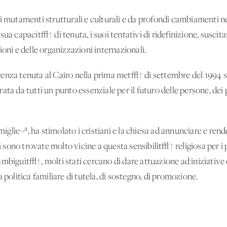
i mutamenti strutturali e culturali e da profondi cambiamenti nel
la sua capacit√† di tenuta, i suoi tentativi di ridefinizione, suscit
ioni e delle organizzazioni internazionali.
enza tenuta al Cairo nella prima met√† di settembre del 1994 s
ta da tutti un punto essenziale per il futuro delle persone, dei po
miglie¬ª, ha stimolato i cristiani e la chiesa ad annunciare e rend
si sono trovate molto vicine a questa sensibilit√† religiosa per i
ambiguit√†, molti stati cercano di dare attuazione ad iniziati
 politica familiare di tutela, di sostegno, di promozione.