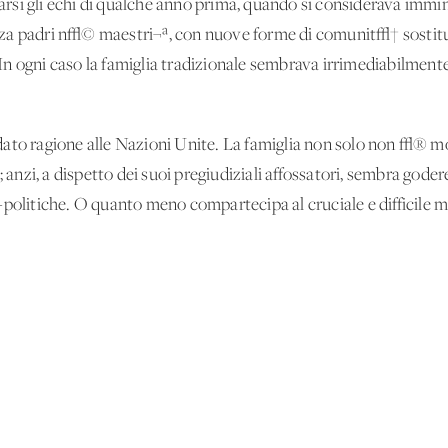
si gli echi di qualche anno prima, quando si considerava immin
za padri n√© maestri¬ª, con nuove forme di comunit√† sostituti
 ogni caso la famiglia tradizionale sembrava irrimediabilmente 
dato ragione alle Nazioni Unite. La famiglia non solo non √® 
; anzi, a dispetto dei suoi pregiudiziali affossatori, sembra gode
-politiche. O quanto meno compartecipa al cruciale e difficile