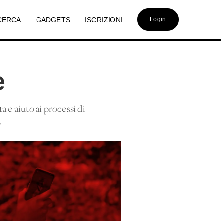
CERCA
GADGETS
ISCRIZIONI
Login
e
a e aiuto ai processi di
.