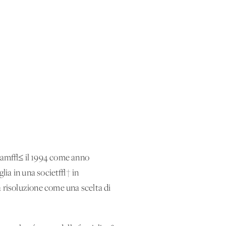
clam√≤ il 1994 come anno
glia in una societ√† in
a risoluzione come una scelta di