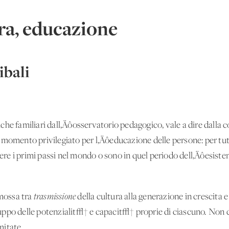
ra, educazione
bali
he familiari dall‚Äôosservatorio pedagogico, vale a dire dalla c
omento privilegiato per l‚Äôeducazione delle persone: per tutti, 
e i primi passi nel mondo o sono in quel periodo dell‚Äôesiste
mossa tra
trasmissione
della cultura alla generazione in crescita e
iluppo delle potenzialit√† e capacit√† proprie di ciascuno. Non ci
mitate.