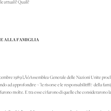
le attuali? Quali?
NE
ALLA FAMIGLIA
dicembre 1989 l‚ÄôAssemblea Generale delle Nazioni Unite pro
tando ad approfondire ¬´le risorse e le responsabilit√† della fami
urono molte. E tra esse ci furono di quelle che considerarono l