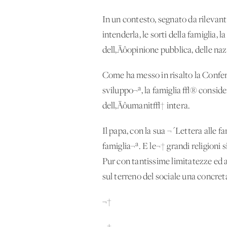
In un contesto, segnato da rilevant
intenderla, le sorti della famiglia, 
dell‚Äôopinione pubblica, delle naz
Come ha messo in risalto la Confer
sviluppo¬ª, la famiglia √® considera
dell‚Äôumanit√† intera.
Il papa, con la sua ¬´Lettera alle fa
famiglia¬ª. E le¬† grandi religioni 
Pur con tantissime limitatezze ed 
sul terreno del sociale una concreta
¬†