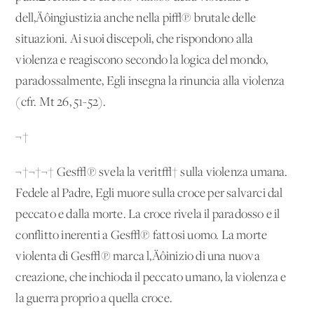
dell‚Äôingiustizia anche nella pi√π brutale delle
situazioni. Ai suoi discepoli, che rispondono alla
violenza e reagiscono secondo la logica del mondo,
paradossalmente, Egli insegna la rinuncia alla violenza
(cfr. Mt 26, 51-52).
¬†
¬†¬†¬† Ges√π svela la verit√† sulla violenza umana.
Fedele al Padre, Egli muore sulla croce per salvarci dal
peccato e dalla morte. La croce rivela il paradosso e il
conflitto inerenti a Ges√π fattosi uomo. La morte
violenta di Ges√π marca l‚Äôinizio di una nuova
creazione, che inchioda il peccato umano, la violenza e
la guerra proprio a quella croce.