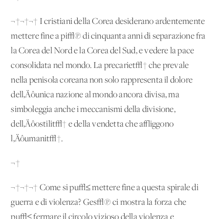
¬†¬†¬† I cristiani della Corea desiderano ardentemente
mettere fine a pi√π di cinquanta anni di separazione fra
la Corea del Nord e la Corea del Sud, e vedere la pace
consolidata nel mondo. La precariet√† che prevale
nella penisola coreana non solo rappresenta il dolore
dell‚Äôunica nazione al mondo ancora divisa, ma
simboleggia anche i meccanismi della divisione,
dell‚Äôostilit√† e della vendetta che affliggono
l‚Äôumanit√†.
¬†
¬†¬†¬† Come si pu√≤ mettere fine a questa spirale di
guerra e di violenza? Ges√π ci mostra la forza che
pu√≤ fermare il circolo vizioso della violenza e