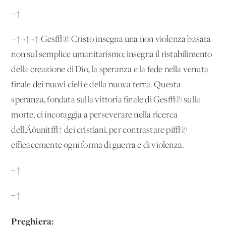
¬†
¬†¬†¬† Ges√π Cristo insegna una non violenza basata
non sul semplice umanitarismo; insegna il ristabilimento
della creazione di Dio, la speranza e la fede nella venuta
finale dei nuovi cieli e della nuova terra. Questa
speranza, fondata sulla vittoria finale di Ges√π sulla
morte, ci incoraggia a perseverare nella ricerca
dell‚Äôunit√† dei cristiani, per contrastare pi√π
efficacemente ogni forma di guerra e di violenza.
¬†
¬†
Preghiera: