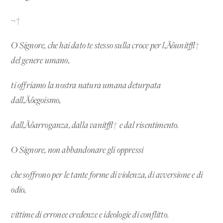
¬†
O Signore, che hai dato te stesso sulla croce per l‚Äôunit√†
del genere umano,
ti offriamo la nostra natura umana deturpata
dall‚Äôegoismo,
dall‚Äôarroganza, dalla vanit√† e dal risentimento.
O Signore, non abbandonare gli oppressi
che soffrono per le tante forme di violenza, di avversione e di
odio,
vittime di erronee credenze e ideologie di conflitto.