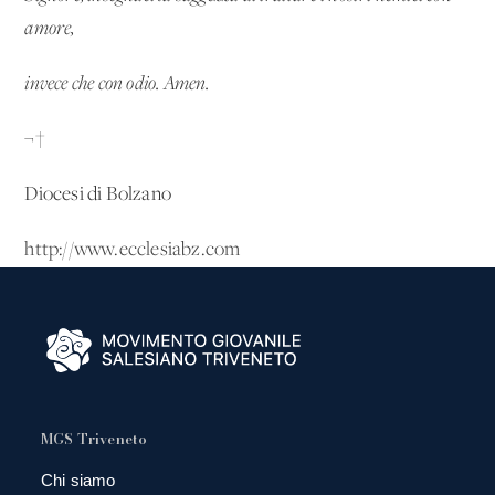
amore,
invece che con odio. Amen.
¬†
Diocesi di Bolzano
http://www.ecclesiabz.com
MGS Triveneto
Chi siamo