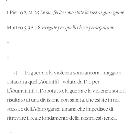
1 Pietro 2, 21-25
Le sue ferite sono state la vostra guarigione
Matteo 5, 38-48
Pregate per quelli che vi perseguitano
¬†
¬†
¬†¬†¬† La guerra e la violenza sono ancora i maggiori
ostacoli a quell‚Äôunit√† voluta da Dio per
l‚Äôumanit√†. Dopotutto, la guerra e la violenza sono il
risultato di una divisione non sanata, che esiste in noi
stessi, e dell‚Äôarroganza umana che impedisce di
ritrovare il reale fondamento della nostra esistenza.
¬†