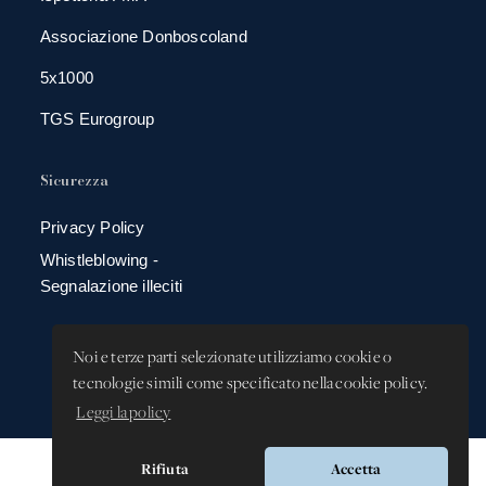
Associazione Donboscoland
5x1000
TGS Eurogroup
Sicurezza
Privacy Policy
Whistleblowing -
Segnalazione illeciti
Noi e terze parti selezionate utilizziamo cookie o
tecnologie simili come specificato nella cookie policy.
Leggi la policy
Rifiuta
Accetta
Versione app: 3.64.2 (18ea8745)