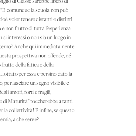
siglio di Classe sarebbe libero di
do: “E comunque la scuola non può
ioè voler tenere distanti e distinti
 e non frutto di tutta l’esperienza
 si interessi o non sia un luogo in
ll’esterno? Anche qui immediatamente
 questa prospettiva non offende, né
frutto della fatica e della
lottato per essa e persino dato la
o, per lasciare un segno visibile e
li amori, forti e fragili,
ame di Maturità” toccherebbe a tanti
er la collettività! E infine, se questo
emia, a che serve?