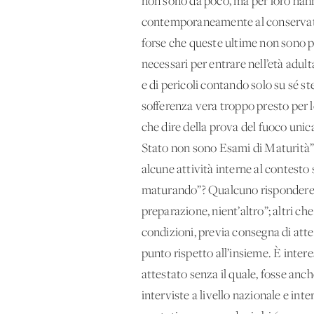
non sono da poco, ma per loro hann
contemporaneamente al conservatori
forse che queste ultime non sono pro
necessari per entrare nell’età adult
e di pericoli contando solo su sé st
sofferenza vera troppo presto per l
che dire della prova del fuoco unic
Stato non sono Esami di Maturità”? 
alcune attività interne al contesto 
maturando”? Qualcuno risponderebbe
preparazione, nient’altro”; altri ch
condizioni, previa consegna di attes
punto rispetto all’insieme. È inter
attestato senza il quale, fosse anc
interviste a livello nazionale e inte