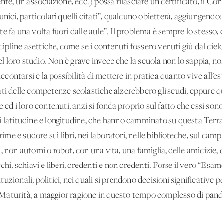
nte, un’associazione, ecc.) possa rilasciare un certificato, il Con
unici, particolari quelli citati”, qualcuno obietterà, aggiungen
 fa una volta fuori dalle aule”. Il problema è sempre lo stesso, c
scipline asettiche, come se i contenuti fossero venuti giù dal cielo
del loro studio. Non è grave invece che la scuola non lo sappia, non
 raccontarsi e la possibilità di mettere in pratica quanto vive a
nziati delle competenze scolastiche alzerebbero gli scudi, eppure
ed i loro contenuti, anzi si fonda proprio sul fatto che essi sono 
 latitudine e longitudine, che hanno camminato su questa Terra, 
rime e sudore sui libri, nei laboratori, nelle biblioteche, sul camp
non automi o robot, con una vita, una famiglia, delle amicizie, deg
chi, schiavi e liberi, credenti e non credenti. Forse il vero “Es
ituzionali, politici, nei quali si prendono decisioni significative p
Maturità, a maggior ragione in questo tempo complesso di pand