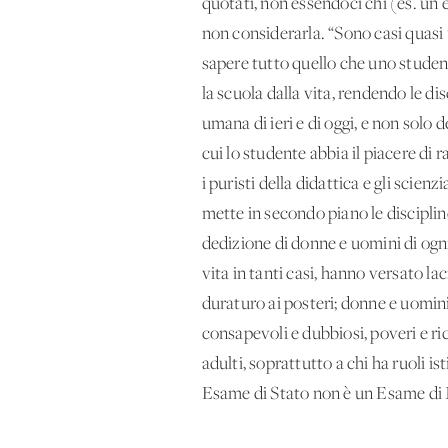
quotati, non essendoci chi (es. un e
non considerarla. “Sono casi quasi 
sapere tutto quello che uno studente
la scuola dalla vita, rendendo le di
umana di ieri e di oggi, e non solo 
cui lo studente abbia il piacere di
i puristi della didattica e gli scie
mette in secondo piano le discipline 
dedizione di donne e uomini di ogni
vita in tanti casi, hanno versato lac
duraturo ai posteri; donne e uomini, 
consapevoli e dubbiosi, poveri e ric
adulti, soprattutto a chi ha ruoli ist
Esame di Stato non è un Esame di 