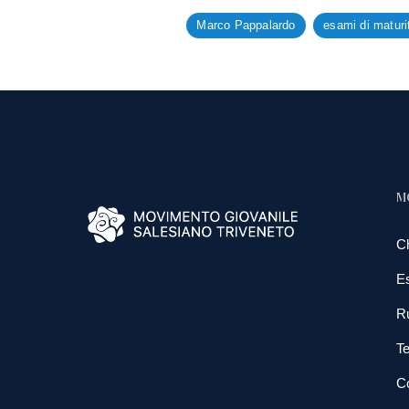
Marco Pappalardo
esami di maturi
M
C
E
R
Te
Co