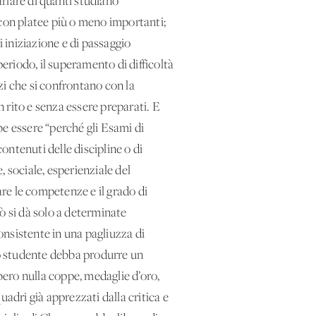
rlare di quanti studiano
 con platee più o meno importanti;
i iniziazione e di passaggio
periodo, il superamento di difficoltà
zzi che si confrontano con la
 rito e senza essere preparati. E
be essere “perché gli Esami di
ntenuti delle discipline o di
, sociale, esperienziale del
re le competenze e il grado di
rò si dà solo a determinate
consistente in una pagliuzza di
lo studente debba produrre un
bero nulla coppe, medaglie d’oro,
quadri già apprezzati dalla critica e