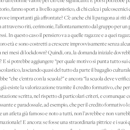
o un enorme valore per ciò che significano. E poi si potrebbe pa
o, fanno sport a livello agonistico, di chi calca i palcoscenici
ve importanti già affrontate? C’è anche chi li paragona ai riti d
a attraverso riti, cerimonie, l’allontanamento dal gruppo per un 
essi. In questo caso il pensiero va a quelle ragazze e a quei raga
oro età e sono costretti a crescere improvvisamente senza alcun
a nei mesi di lockdown? Quindi, ora, la domanda iniziale dovreb
E si potrebbe aggiungere “per quale motivo si punta tutto sui co
scolastico, lasciando quasi del tutto da parte il bagaglio culturale
 “che c’entra con la scuola?” e ancora “la scuola deve verifica
e già esiste la valorizzazione tramite il credito formativo, che pe
tazione scritta, nel rispetto di particolari criteri, e comunque 
essante e paradossale, ad esempio, che per il credito formativo 
he un atleta già famoso e noto a tutti, non l’avrebbe e non varreb
rnazionale! E ancora: se fosse una straordinaria pittrice e i suoi 