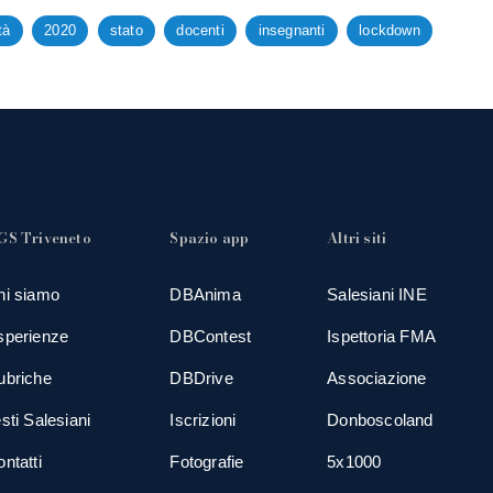
tà
2020
stato
docenti
insegnanti
lockdown
GS Triveneto
Spazio app
Altri siti
hi siamo
DBAnima
Salesiani INE
sperienze
DBContest
Ispettoria FMA
ubriche
DBDrive
Associazione
sti Salesiani
Iscrizioni
Donboscoland
ntatti
Fotografie
5x1000