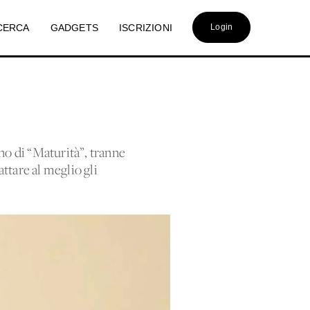
CERCA
GADGETS
ISCRIZIONI
Login
no di “Maturità”, tranne
ttare al meglio gli