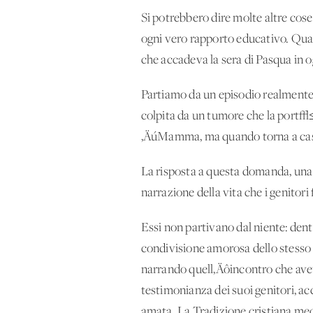
Si potrebbero dire molte altre cos
ogni vero rapporto educativo. Quan
che accadeva la sera di Pasqua in o
Partiamo da un episodio realmente 
colpita da un tumore che la port√≤ a
‚ÄúMamma, ma quando torna a cas
La risposta a questa domanda, una 
narrazione della vita che i genitori
Essi non partivano dal niente: den
condivisione amorosa dello stesso 
narrando quell‚Äôincontro che avev
testimonianza dei suoi genitori, a
amata. La Tradizione cristiana medi