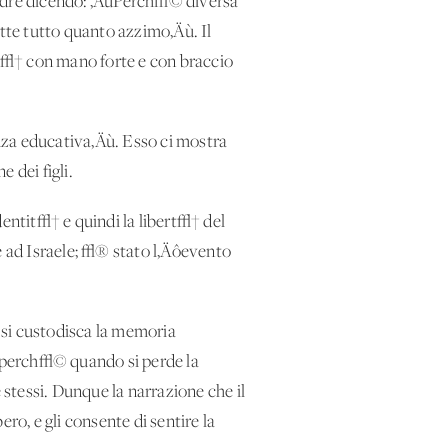
padre dicendo: ‚ÄúPerch√© diversa
otte tutto quanto azzimo‚Äù. Il
i l√† con mano forte e con braccio
nza educativa‚Äù. Esso ci mostra
 dei figli.
dentit√† e quindi la libert√† del
e ad Israele; √® stato l‚Äôevento
 si custodisca la memoria
 perch√© quando si perde la
 stessi. Dunque la narrazione che il
ero, e gli consente di sentire la