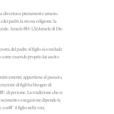
o ma diventava pienamente umano.
dei padri: la stessa religione, la
turale. Israele √® l‚ÄôIsraele di Dio
sta del padre al figlio si conclude
 come essendo proprio lui uscito
nitivamente appartiene al passato,
azione di figli ha bisogno di
t√† di persone. La tradizione che si
noscimento o negazione dipende la
cos√¨ il figlio nella vita.