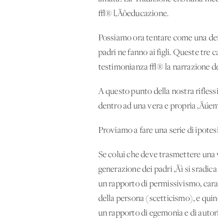
√® l‚Äôeducazione.
Possiamo ora tentare come una def
padri ne fanno ai figli. Queste tre
testimonianza √® la narrazione del
A questo punto della nostra rifles
dentro ad una vera e propria ‚Äúe
Proviamo a fare una serie di ipotes
Se colui che deve trasmettere una v
generazione dei padri ‚Äì si sradi
un rapporto di permissivismo, carat
della persona (scetticismo), e quin
un rapporto di egemonia e di autor