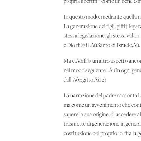
propria libert√† come un bene condi
In questo modo, mediante quella na
La generazione dei figli, gi√† legat
stessa legislazione, gli stessi valo
e Dio √® il ‚ÄúSanto di Israele‚Äù.
Ma c‚Äô√® un altro aspetto ancora 
nel modo seguente: ‚ÄúIn ogni gen
dall‚ÄôEgitto‚Äù 2).
La narrazione del padre racconta 
ma come un avvenimento che continu
sapere la sua origine, di accedere 
trasmette di generazione in gener
costituzione del proprio io. √à la g