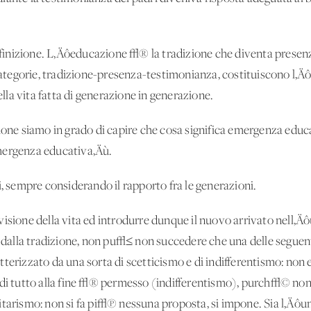
inizione. L‚Äôeducazione √® la tradizione che diventa presenz
 categorie, tradizione-presenza-testimonianza, costituiscono l‚Äô
la vita fatta di generazione in generazione.
sione siamo in grado di capire che cosa significa emergenza edu
mergenza educativa‚Äù.
i, sempre considerando il rapporto fra le generazioni.
isione della vita ed introdurre dunque il nuovo arrivato nell‚Äô
ca dalla tradizione, non pu√≤ non succedere che una delle seguen
terizzato da una sorta di scetticismo e di indifferentismo: non e
di tutto alla fine √® permesso (indifferentismo), purch√© non ci
itarismo: non si fa pi√π nessuna proposta, si impone. Sia l‚Äôun