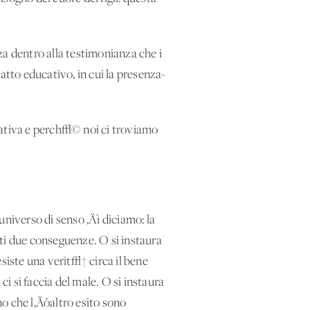
a dentro alla testimonianza che i
atto educativo, in cui la presenza-
cativa e perch√© noi ci troviamo
universo di senso ‚Äì diciamo: la
ti due conseguenze. O si instaura
siste una verit√† circa il bene
 si faccia del male. O si instaura
o che l‚Äôaltro esito sono