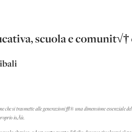
ativa, scuola e comunit√† 
bali
ne che si trasmette alle generazioni √® una dimensione essenziale del 
proprio io‚Äù.