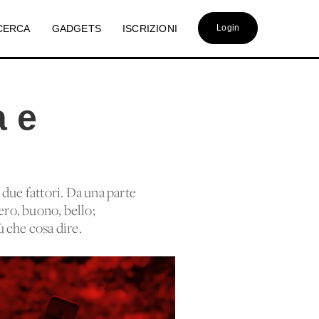
CERCA
GADGETS
ISCRIZIONI
Login
a e
 due fattori. Da una parte
ero, buono, bello;
ù che cosa dire.