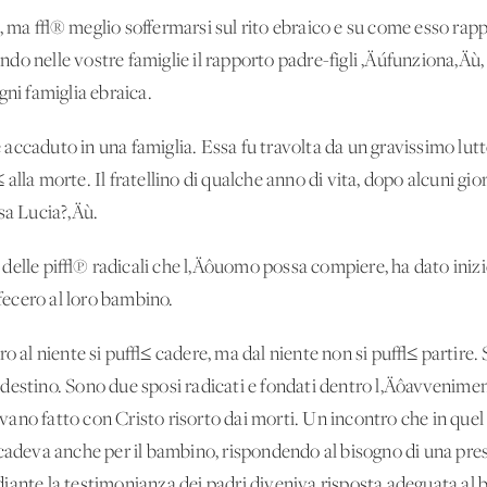
e, ma √® meglio soffermarsi sul rito ebraico e su come esso rapp
do nelle vostre famiglie il rapporto padre-figli ‚Äúfunziona‚Äù
gni famiglia ebraica.
accaduto in una famiglia. Essa fu travolta da un gravissimo lut
lla morte. Il fratellino di qualche anno di vita, dopo alcuni gior
a Lucia?‚Äù.
delle pi√π radicali che l‚Äôuomo possa compiere, ha dato inizio
 fecero al loro bambino.
tro al niente si pu√≤ cadere, ma dal niente non si pu√≤ partire
destino. Sono due sposi radicati e fondati dentro l‚Äôavvenimen
ano fatto con Cristo risorto dai morti. Un incontro che in qu
ccadeva anche per il bambino, rispondendo al bisogno di una pre
ante la testimonianza dei padri diveniva risposta adeguata al bi