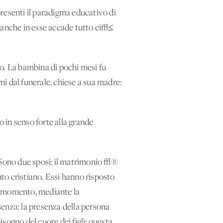
resenti il paradigma educativo di
, anche in esse accade tutto ci√≤
to. La bambina di pochi mesi fu
ni dal funerale, chiese a sua madre:
 in senso forte alla grande
. Sono due sposi: il matrimonio √®
to cristiano. Essi hanno risposto
el momento, mediante la
senza: la presenza della persona
sogno del cuore dei figli: questa