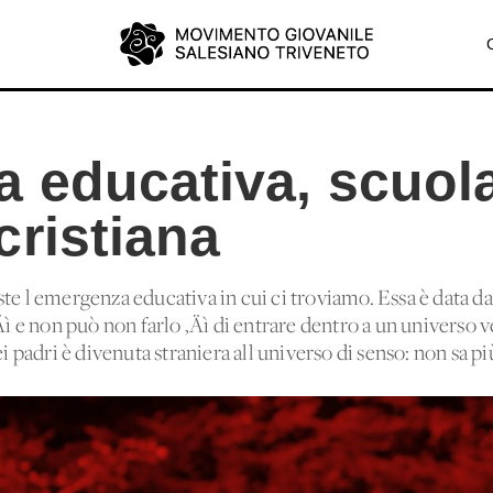
 educativa, scuol
cristiana
te l'emergenza educativa in cui ci troviamo. Essa è data da
Äì e non può non farlo ‚Äì di entrare dentro a un universo v
ei padri è divenuta straniera all'universo di senso: non sa pi