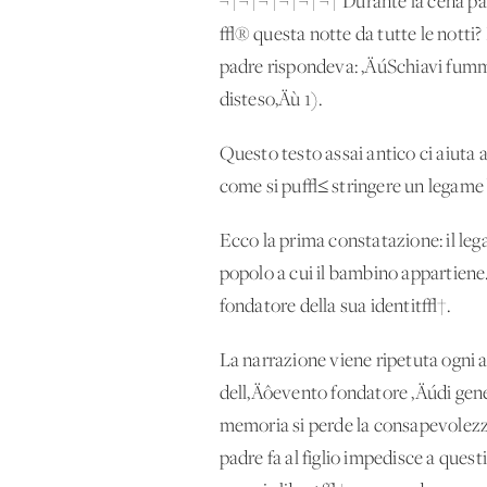
¬†¬†¬†¬†¬†¬† Durante la cena pasqu
√® questa notte da tutte le notti? 
padre rispondeva: ‚ÄúSchiavi fummo 
disteso‚Äù 1).
Questo testo assai antico ci aiuta
come si pu√≤ stringere un legame bu
Ecco la prima constatazione: il leg
popolo a cui il bambino appartiene.
fondatore della sua identit√†.
La narrazione viene ripetuta ogni 
dell‚Äôevento fondatore ‚Äúdi gen
memoria si perde la consapevolezza 
padre fa al figlio impedisce a questi