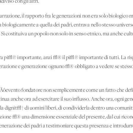
viso con gli altri.
rrazione, il rapporto fra le generazioni non era solo biologic
a biologicamente a quella dei padri, entrava nello stesso universo 
ri. Si costituiva un popolo non solo in senso etnico, ma anche cul
pi√π importante, anzi √® il pi√π importante di tutti. La rispo
erazione e generazione ognuno √® obbligato a vedere se stesso
l‚Äôevento fondatore non semplicemente come un fatto che defi
a anche ora ad esercitare il suo influsso. Anche ora, ogni gener
alla dignit√† di uomini liberi, di condividerla dentro una comuni
azione √® una dimensione essenziale del presente, dal cui rico
enerazione dei padri a testimoniare questa presenza e introdurre 