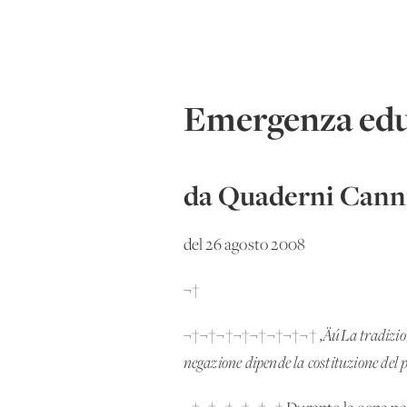
Emergenza educ
da Quaderni Canni
del 26 agosto 2008
¬†
¬†¬†¬†¬†¬†¬†¬†¬†
‚ÄúLa tradizio
negazione dipende la costituzione del 