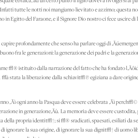
ale ebraica, ad un certo punto il figlio doveva rivolgersi al 
Infatti tutte le notti noi mangiamo lievitato e azzimo; questa n
in Egitto del Faraone, e il Signore Dio nostro ci fece uscire d
 a capire profondamente che senso ha parlare oggi di ‚Äúemerge
ono fra le generazioni: la generazione dei padri e la generazione
ame √® istituito dalla narrazione del fatto che ha fondato l‚Äôi
 √à stata la liberazione dalla schiavit√π egiziana a dare origin
anno ‚Äì ogni anno la Pasqua deve essere celebrata ‚Äì perch√©
erazione in generazione‚Äù. La memoria deve essere custodita,
della propria identit√†; si √® sradicati, spaesati, esiliati da se
 di ignorare la sua origine, di ignorare la sua dignit√† di uomo lib