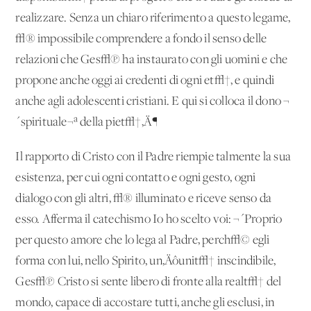
realizzare. Senza un chiaro riferimento a questo legame,
√® impossibile comprendere a fondo il senso delle
relazioni che Ges√π ha instaurato con gli uomini e che
propone anche oggi ai credenti di ogni et√†, e quindi
anche agli adolescenti cristiani. E qui si colloca il dono ¬
´spirituale¬ª della piet√†‚Ä¶
Il rapporto di Cristo con il Padre riempie talmente la sua
esistenza, per cui ogni contatto e ogni gesto, ogni
dialogo con gli altri, √® illuminato e riceve senso da
esso. Afferma il catechismo Io ho scelto voi: ¬´Proprio
per questo amore che lo lega al Padre, perch√© egli
forma con lui, nello Spirito, un‚Äôunit√† inscindibile,
Ges√π Cristo si sente libero di fronte alla realt√† del
mondo, capace di accostare tutti, anche gli esclusi, in