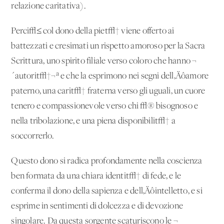
relazione caritativa).
Perci√≤ col dono della piet√† viene offerto ai
battezzati e cresimati un rispetto amoroso per la Sacra
Scrittura, uno spirito filiale verso coloro che hanno ¬
´autorit√†¬ª e che la esprimono nei segni dell‚Äôamore
paterno, una carit√† fraterna verso gli uguali, un cuore
tenero e compassionevole verso chi √® bisognoso e
nella tribolazione, e una piena disponibilit√† a
soccorrerlo.
Questo dono si radica profondamente nella coscienza
ben formata da una chiara identit√† di fede, e le
conferma il dono della sapienza e dell‚Äôintelletto, e si
esprime in sentimenti di dolcezza e di devozione
singolare. Da questa sorgente scaturiscono le ¬