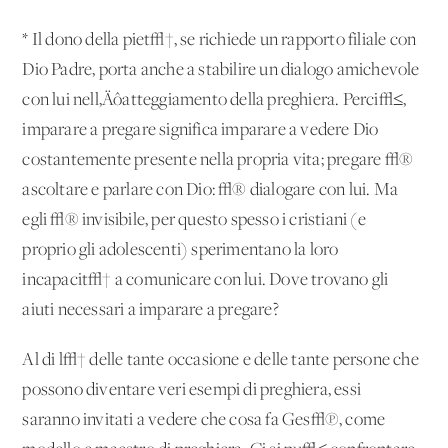
* Il dono della piet√†, se richiede un rapporto filiale con
Dio Padre, porta anche a stabilire un dialogo amichevole
con lui nell‚Äôatteggiamento della preghiera. Perci√≤,
imparare a pregare significa imparare a vedere Dio
costantemente presente nella propria vita; pregare √®
ascoltare e parlare con Dio: √® dialogare con lui. Ma
egli √® invisibile, per questo spesso i cristiani (e
proprio gli adolescenti) sperimentano la loro
incapacit√† a comunicare con lui. Dove trovano gli
aiuti necessari a imparare a pregare?
Al di l√† delle tante occasione e delle tante persone che
possono diventare veri esempi di preghiera, essi
saranno invitati a vedere che cosa fa Ges√π, come