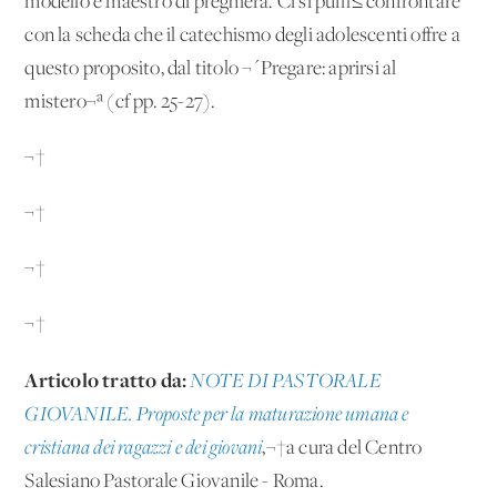
modello e maestro di preghiera. Ci si pu√≤ confrontare
con la scheda che il catechismo degli adolescenti offre a
questo proposito, dal titolo ¬´Pregare: aprirsi al
mistero¬ª (cf pp. 25-27).
¬†
¬†
¬†
¬†
Articolo tratto da:
NOTE DI PASTORALE
GIOVANILE. Proposte per la maturazione umana e
cristiana dei ragazzi e dei giovani
,¬†a cura del Centro
Salesiano Pastorale Giovanile - Roma.