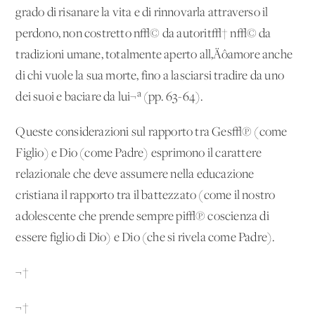
grado di risanare la vita e di rinnovarla attraverso il
perdono, non costretto n√© da autorit√† n√© da
tradizioni umane, totalmente aperto all‚Äôamore anche
di chi vuole la sua morte, fino a lasciarsi tradire da uno
dei suoi e baciare da lui¬ª (pp. 63-64).
Queste considerazioni sul rapporto tra Ges√π (come
Figlio) e Dio (come Padre) esprimono il carattere
relazionale che deve assumere nella educazione
cristiana il rapporto tra il battezzato (come il nostro
adolescente che prende sempre pi√π coscienza di
essere figlio di Dio) e Dio (che si rivela come Padre).
¬†
¬†