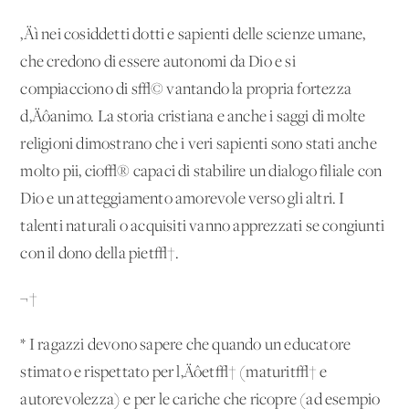
‚Äì nei cosiddetti dotti e sapienti delle scienze umane,
che credono di essere autonomi da Dio e si
compiacciono di s√© vantando la propria fortezza
d‚Äôanimo. La storia cristiana e anche i saggi di molte
religioni dimostrano che i veri sapienti sono stati anche
molto pii, cio√® capaci di stabilire un dialogo filiale con
Dio e un atteggiamento amorevole verso gli altri. I
talenti naturali o acquisiti vanno apprezzati se congiunti
con il dono della piet√†.
¬†
* I ragazzi devono sapere che quando un educatore
stimato e rispettato per l‚Äôet√† (maturit√† e
autorevolezza) e per le cariche che ricopre (ad esempio