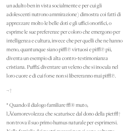
un adulto ben in vista socialmente e per cui gli
adolescenti nutrono ammirazione) dimostra coi fatti di
apprezzare molto le belle doti e gli uffici onorifici, o
esprime le sue preferenze per coloro che emergono per
intelligenza e cultura, invece che per quelli che ne hanno
meno, quantunque siano pi√π virtuosi e pi√π pii,
diventa un esempio di alta contro-testimonianza
cristiana. Pu√≤ diventare un veleno che si inocula nel
loro cuore e di cui forse non si libereranno mai pi√π.
¬†
* Quando il dialogo familiare √® muto,
l‚Äôamorevolezza che scaturisce dal dono della piet√†
non trova il suo primo humus naturale per esprimersi.