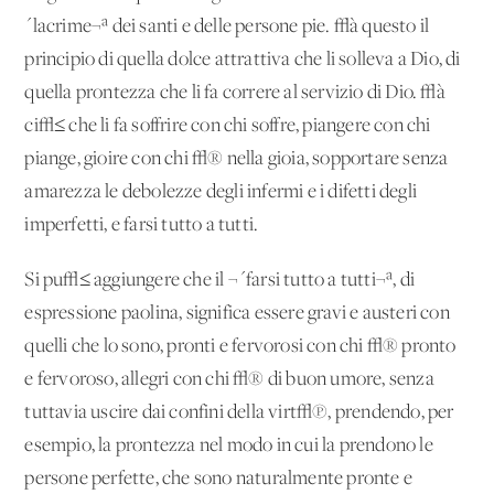
´lacrime¬ª dei santi e delle persone pie. √à questo il
principio di quella dolce attrattiva che li solleva a Dio, di
quella prontezza che li fa correre al servizio di Dio. √à
ci√≤ che li fa soffrire con chi soffre, piangere con chi
piange, gioire con chi √® nella gioia, sopportare senza
amarezza le debolezze degli infermi e i difetti degli
imperfetti, e farsi tutto a tutti.
Si pu√≤ aggiungere che il ¬´farsi tutto a tutti¬ª, di
espressione paolina, significa essere gravi e austeri con
quelli che lo sono, pronti e fervorosi con chi √® pronto
e fervoroso, allegri con chi √® di buon umore, senza
tuttavia uscire dai confini della virt√π, prendendo, per
esempio, la prontezza nel modo in cui la prendono le
persone perfette, che sono naturalmente pronte e