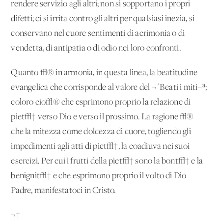
rendere servizio agli altri; non si sopportano i propri
difetti; ci si irrita contro gli altri per qualsiasi inezia, si
conservano nel cuore sentimenti di acrimonia o di
vendetta, di antipatia o di odio nei loro confronti.
Quanto √® in armonia, in questa linea, la beatitudine
evangelica che corrisponde al valore del ¬´Beati i miti¬ª;
coloro cio√® che esprimono proprio la relazione di
piet√† verso Dio e verso il prossimo. La ragione √®
che la mitezza come dolcezza di cuore, togliendo gli
impedimenti agli atti di piet√†, la coadiuva nei suoi
esercizi. Per cui i frutti della piet√† sono la bont√† e la
benignit√† e che esprimono proprio il volto di Dio
Padre, manifestatoci in Cristo.
¬†