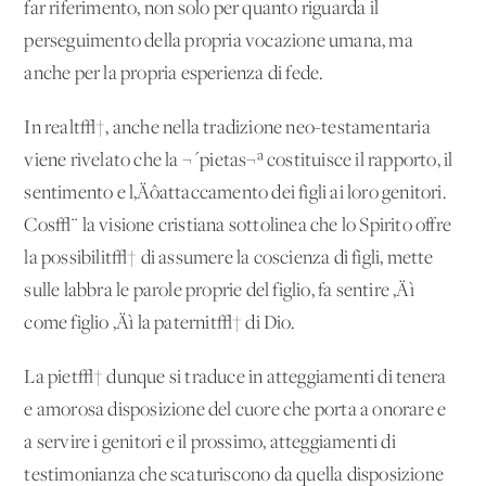
far riferimento, non solo per quanto riguarda il
perseguimento della propria vocazione umana, ma
anche per la propria esperienza di fede.
In realt√†, anche nella tradizione neo-testamentaria
viene rivelato che la ¬´pietas¬ª costituisce il rapporto, il
sentimento e l‚Äôattaccamento dei figli ai loro genitori.
Cos√¨ la visione cristiana sottolinea che lo Spirito offre
la possibilit√† di assumere la coscienza di figli, mette
sulle labbra le parole proprie del figlio, fa sentire ‚Äì
come figlio ‚Äì la paternit√† di Dio.
La piet√† dunque si traduce in atteggiamenti di tenera
e amorosa disposizione del cuore che porta a onorare e
a servire i genitori e il prossimo, atteggiamenti di
testimonianza che scaturiscono da quella disposizione