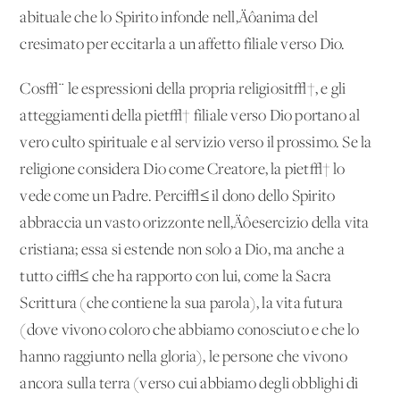
abituale che lo Spirito infonde nell‚Äôanima del
cresimato per eccitarla a un affetto filiale verso Dio.
Cos√¨ le espressioni della propria religiosit√†, e gli
atteggiamenti della piet√† filiale verso Dio portano al
vero culto spirituale e al servizio verso il prossimo. Se la
religione considera Dio come Creatore, la piet√† lo
vede come un Padre. Perci√≤ il dono dello Spirito
abbraccia un vasto orizzonte nell‚Äôesercizio della vita
cristiana; essa si estende non solo a Dio, ma anche a
tutto ci√≤ che ha rapporto con lui, come la Sacra
Scrittura (che contiene la sua parola), la vita futura
(dove vivono coloro che abbiamo conosciuto e che lo
hanno raggiunto nella gloria), le persone che vivono
ancora sulla terra (verso cui abbiamo degli obblighi di