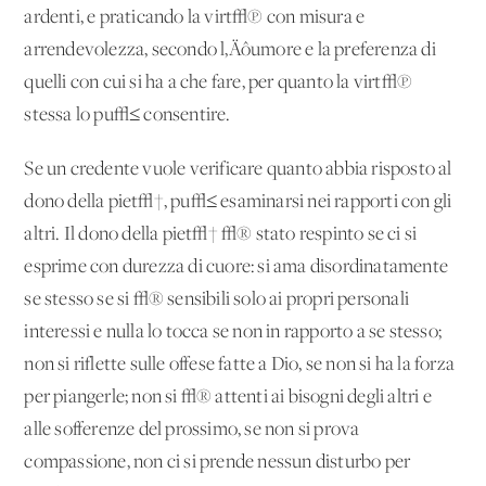
ardenti, e praticando la virt√π con misura e
arrendevolezza, secondo l‚Äôumore e la preferenza di
quelli con cui si ha a che fare, per quanto la virt√π
stessa lo pu√≤ consentire.
Se un credente vuole verificare quanto abbia risposto al
dono della piet√†, pu√≤ esaminarsi nei rapporti con gli
altri. Il dono della piet√† √® stato respinto se ci si
esprime con durezza di cuore: si ama disordinatamente
se stesso se si √® sensibili solo ai propri personali
interessi e nulla lo tocca se non in rapporto a se stesso;
non si riflette sulle offese fatte a Dio, se non si ha la forza
per piangerle; non si √® attenti ai bisogni degli altri e
alle sofferenze del prossimo, se non si prova
compassione, non ci si prende nessun disturbo per