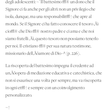
degli adolescenti: ¬´Il battesimo √® un dono che il
Signore ci fa anche per gli altri: non un privilegio che
isola, dunque, ma una responsabilit√† che apre al
mondo. Se il Signore ci ha fatto conoscere il tesoro ‚Äì
cio√® che Dio √® nostro padre e ci ama e che noi
siamo fratelli ‚Äì, questo tesoro non possiamo tenerlo
per noi. Il cristiano √® per sua natura testimone,
missionario dell‚Äôamore di Dio¬ª (p. 226).
La riscoperta del battesimo impegna il credente ad
un‚Äôopera di mediazione educativa e catechistica, che
non si esaurisce una volta per sempre, ma va riscoperta
in ogni et√† e sempre con un coinvolgimento
personalizzato.
¬†