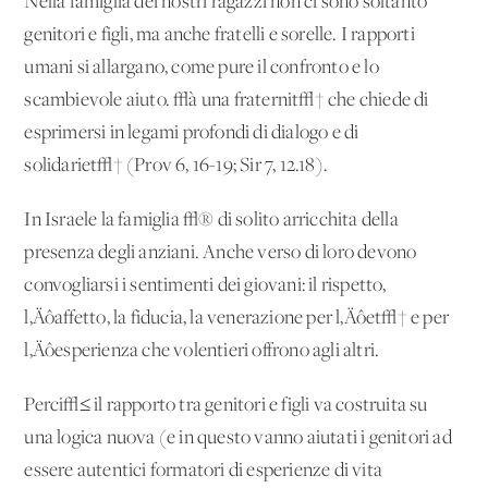
Nella famiglia dei nostri ragazzi non ci sono soltanto
genitori e figli, ma anche fratelli e sorelle. I rapporti
umani si allargano, come pure il confronto e lo
scambievole aiuto. √à una fraternit√† che chiede di
esprimersi in legami profondi di dialogo e di
solidariet√† (Prov 6, 16-19; Sir 7, 12.18).
In Israele la famiglia √® di solito arricchita della
presenza degli anziani. Anche verso di loro devono
convogliarsi i sentimenti dei giovani: il rispetto,
l‚Äôaffetto, la fiducia, la venerazione per l‚Äôet√† e per
l‚Äôesperienza che volentieri offrono agli altri.
Perci√≤ il rapporto tra genitori e figli va costruita su
una logica nuova (e in questo vanno aiutati i genitori ad
essere autentici formatori di esperienze di vita