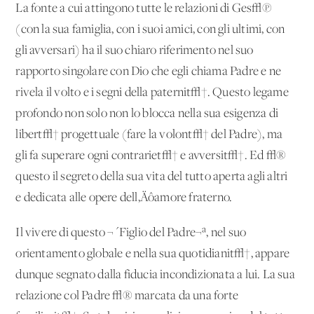
La fonte a cui attingono tutte le relazioni di Ges√π
(con la sua famiglia, con i suoi amici, con gli ultimi, con
gli avversari) ha il suo chiaro riferimento nel suo
rapporto singolare con Dio che egli chiama Padre e ne
rivela il volto e i segni della paternit√†. Questo legame
profondo non solo non lo blocca nella sua esigenza di
libert√† progettuale (fare la volont√† del Padre), ma
gli fa superare ogni contrariet√† e avversit√†. Ed √®
questo il segreto della sua vita del tutto aperta agli altri
e dedicata alle opere dell‚Äôamore fraterno.
Il vivere di questo ¬´Figlio del Padre¬ª, nel suo
orientamento globale e nella sua quotidianit√†, appare
dunque segnato dalla fiducia incondizionata a lui. La sua
relazione col Padre √® marcata da una forte