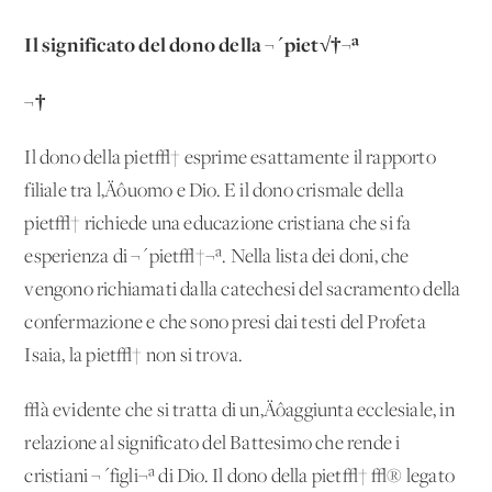
Il significato del dono della ¬´piet√†¬ª
¬†
Il dono della piet√† esprime esattamente il rapporto
filiale tra l‚Äôuomo e Dio. E il dono crismale della
piet√† richiede una educazione cristiana che si fa
esperienza di ¬´piet√†¬ª. Nella lista dei doni, che
vengono richiamati dalla catechesi del sacramento della
confermazione e che sono presi dai testi del Profeta
Isaia, la piet√† non si trova.
√à evidente che si tratta di un‚Äôaggiunta ecclesiale, in
relazione al significato del Battesimo che rende i
cristiani ¬´figli¬ª di Dio. Il dono della piet√† √® legato