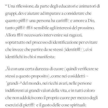
* Una riflessione, da parte degli educatori e animatori di
gruppi, deve aiutare ad imparare a considerare che
quanto pi√π una persona ha carit√† e amore a Dio,
tanto pi√π √® sensibile agli interessi del prossimo.
Allora √® necessario intervenire sui ragazzi,
soprattutto nel processo di identificazione per evitare
che invece che partire da se stessi (identit√†), ci si
identifichi in chi si manifesta:
‚Äì con una certa durezza di cuore (quindi verificare se
stessi a questo proposito), come nei cosiddetti ¬
´grandi¬ª del mondo, nei ricchi avari, nelle persone
indifferenti ai grandi valori della vita, e in tutti coloro
che non addolciscono il proprio cuore per mezzo degli
esercizi di piet√† e il gusto delle cose spirituali;