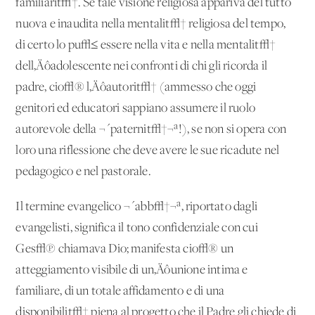
familiarit√†. Se tale visione religiosa appariva del tutto
nuova e inaudita nella mentalit√† religiosa del tempo,
di certo lo pu√≤ essere nella vita e nella mentalit√†
dell‚Äôadolescente nei confronti di chi gli ricorda il
padre, cio√® l‚Äôautorit√† (ammesso che oggi
genitori ed educatori sappiano assumere il ruolo
autorevole della ¬´paternit√†¬ª!), se non si opera con
loro una riflessione che deve avere le sue ricadute nel
pedagogico e nel pastorale.
Il termine evangelico ¬´abb√†¬ª, riportato dagli
evangelisti, significa il tono confidenziale con cui
Ges√π chiamava Dio; manifesta cio√® un
atteggiamento visibile di un‚Äôunione intima e
familiare, di un totale affidamento e di una
disponibilit√† piena al progetto che il Padre gli chiede di