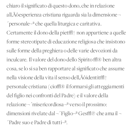
chiaro il significato di questo dono, che in relazione
all‚Äôesperienza cristiana riguarda sia la dimensione ¬
´personale¬ª che quella liturgica e caritativa.
Certamente il dono della piet√† non appartiene a quelle
forme stereotipate di educazione religiosa che insistono
sulle forme della preghiera o delle varie devozioni da
inculcare. Il valore del dono dello Spirito √® ben altra
cosa, se lo si sa ben rapportare al significato che assume
nella visione della vita il senso dell‚Äôidentit√†
personale cristiana (cio√® il formarsi gli atteggiamenti
del figlio nei confronti del Padre) e il valore della
relazione ¬´misericordiosa¬ª verso il prossimo:
dimensioni rivelate dal ¬´Figlio¬ª Ges√π che ama il ¬
´Padre suo e Padre di tutti¬ª.