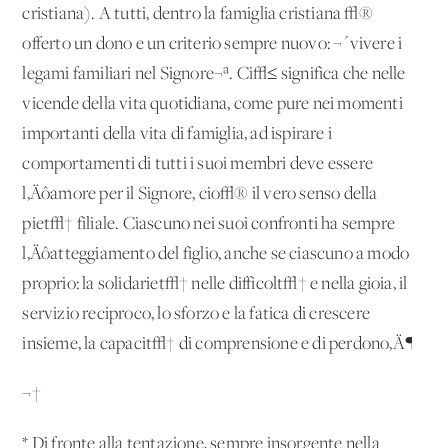
cristiana). A tutti, dentro la famiglia cristiana √®
offerto un dono e un criterio sempre nuovo: ¬´vivere i
legami familiari nel Signore¬ª. Ci√≤ significa che nelle
vicende della vita quotidiana, come pure nei momenti
importanti della vita di famiglia, ad ispirare i
comportamenti di tutti i suoi membri deve essere
l‚Äôamore per il Signore, cio√® il vero senso della
piet√† filiale. Ciascuno nei suoi confronti ha sempre
l‚Äôatteggiamento del figlio, anche se ciascuno a modo
proprio: la solidariet√† nelle difficolt√† e nella gioia, il
servizio reciproco, lo sforzo e la fatica di crescere
insieme, la capacit√† di comprensione e di perdono‚Ä¶
¬†
* Di fronte alla tentazione, sempre insorgente nella