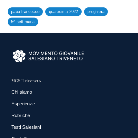
papa francecso
quaresima 2022
preghiera
5^ settimana
MGS Triveneto
Chi siamo
Esperienze
Rubriche
Testi Salesiani