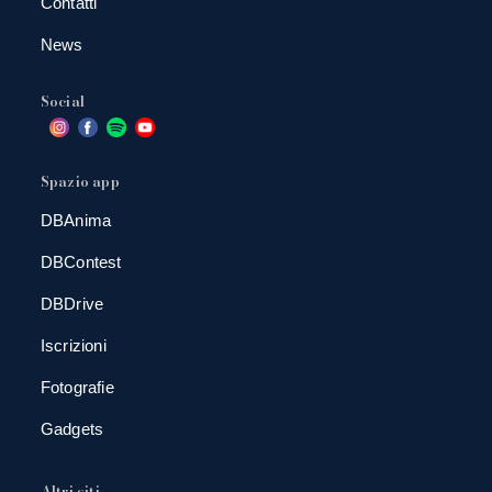
Contatti
News
Social
Spazio app
DBAnima
DBContest
DBDrive
Iscrizioni
Fotografie
Gadgets
Altri siti