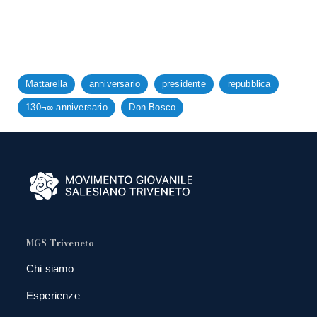
Mattarella
anniversario
presidente
repubblica
130¬∞ anniversario
Don Bosco
MGS Triveneto
Chi siamo
Esperienze