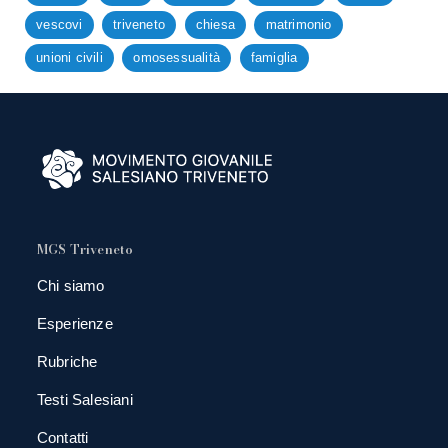
vescovi
triveneto
chiesa
matrimonio
unioni civili
omosessualità
famiglia
MGS Triveneto
Chi siamo
Esperienze
Rubriche
Testi Salesiani
Contatti