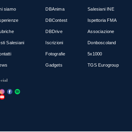
hi siamo
DBAnima
Salesiani INE
sperienze
DBContest
Ispettoria FMA
ubriche
DBDrive
Associazione
sti Salesiani
Iscrizioni
Donboscoland
ntatti
Fotografie
5x1000
ews
Gadgets
TGS Eurogroup
cial