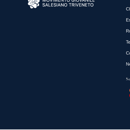
C
E
R
Te
Co
N
So