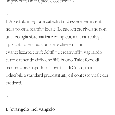
impolverarsi mani, piedi e coscienza¬ª.
¬†
L'Apostolo insegna ai catechisti ad essere ben inseriti
nella propria realt√† locale. Le sue lettere rivelano non
una teologia sistematica e completa, ma una 'teologia
applicata' alle situazioni delle chiese da lui
evangelizzate, con fedelt√† e creativit√†, vagliando
tutto e tenendo ci√≤ che √® buono. Tale sforzo di
incarnazione rispetta la 'novit√†' di Cristo, mai
riducibile a standard precostituiti, e il contesto vitale dei
credenti.
¬†
L''evangelo' nel vangelo