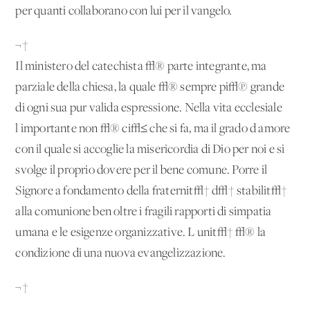
per quanti collaborano con lui per il vangelo.
¬†
Il ministero del catechista √® parte integrante, ma
parziale della chiesa, la quale √® sempre pi√π grande
di ogni sua pur valida espressione. Nella vita ecclesiale
l'importante non √® ci√≤ che si fa, ma il grado d'amore
con il quale si accoglie la misericordia di Dio per noi e si
svolge il proprio dovere per il bene comune. Porre il
Signore a fondamento della fraternit√† d√† stabilit√†
alla comunione ben oltre i fragili rapporti di simpatia
umana e le esigenze organizzative. L'unit√† √® la
condizione di una nuova evangelizzazione.
¬†