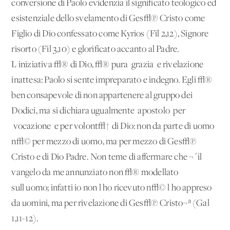
conversione di Paolo evidenzia il significato teologico ed
esistenziale dello svelamento di Ges√π Cristo come
Figlio di Dio confessato come Kyrios (Fil 2,12), Signore
risorto (Fil 3,10) e glorificato accanto al Padre.
L'iniziativa √® di Dio, √® pura 'grazia' e rivelazione
inattesa: Paolo si sente impreparato e indegno. Egli √®
ben consapevole di non appartenere al gruppo dei
Dodici, ma si dichiara ugualmente 'apostolo' per
'vocazione' e per volont√† di Dio: non da parte di uomo
n√© per mezzo di uomo, ma per mezzo di Ges√π
Cristo e di Dio Padre. Non teme di affermare che ¬´il
vangelo da me annunziato non √® modellato
sull'uomo; infatti io non l'ho ricevuto n√© l'ho appreso
da uomini, ma per rivelazione di Ges√π Cristo¬ª (Gal
1,11-12).