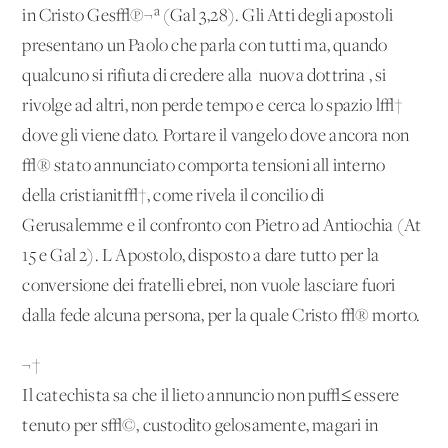
in Cristo Ges√π¬ª (Gal 3,28). Gli Atti degli apostoli
presentano un Paolo che parla con tutti ma, quando
qualcuno si rifiuta di credere alla 'nuova dottrina', si
rivolge ad altri, non perde tempo e cerca lo spazio l√†
dove gli viene dato. Portare il vangelo dove ancora non
√® stato annunciato comporta tensioni all'interno
della cristianit√†, come rivela il concilio di
Gerusalemme e il confronto con Pietro ad Antiochia (At
15 e Gal 2). L'Apostolo, disposto a dare tutto per la
conversione dei fratelli ebrei, non vuole lasciare fuori
dalla fede alcuna persona, per la quale Cristo √® morto.
¬†
Il catechista sa che il lieto annuncio non pu√≤ essere
tenuto per s√©, custodito gelosamente, magari in