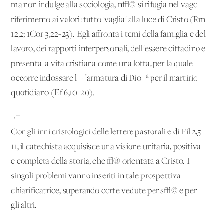
ma non indulge alla sociologia, n√© si rifugia nel vago
riferimento ai valori: tutto 'vaglia' alla luce di Cristo (Rm
12,2; 1Cor 3,22-23). Egli affronta i temi della famiglia e del
lavoro, dei rapporti interpersonali, dell'essere cittadino e
presenta la vita cristiana come una lotta, per la quale
occorre indossare l'¬´armatura di Dio¬ª per il martirio
quotidiano (Ef 6,10-20).
¬†
Con gli inni cristologici delle lettere pastorali e di Fil 2,5-
11, il catechista acquisisce una visione unitaria, positiva
e completa della storia, che √® orientata a Cristo. I
singoli problemi vanno inseriti in tale prospettiva
chiarificatrice, superando corte vedute per s√© e per
gli altri.