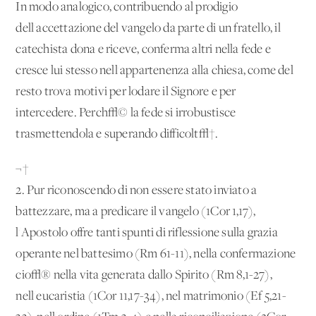
In modo analogico, contribuendo al prodigio
dell'accettazione del vangelo da parte di un fratello, il
catechista dona e riceve, conferma altri nella fede e
cresce lui stesso nell'appartenenza alla chiesa, come del
resto trova motivi per lodare il Signore e per
intercedere. Perch√© la fede si irrobustisce
trasmettendola e superando difficolt√†.
¬†
2. Pur riconoscendo di non essere stato inviato a
battezzare, ma a predicare il vangelo (1Cor 1,17),
l'Apostolo offre tanti spunti di riflessione sulla grazia
operante nel battesimo (Rm 61-11), nella confermazione
cio√® nella vita generata dallo Spirito (Rm 8,1-27),
nell'eucaristia (1Cor 11,17-34), nel matrimonio (Ef 5,21-