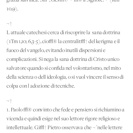
grazia salvifica. S√¨, Ges√π ¬´√® il Signore!¬ª (Rm
10,9).
¬†
L'attuale catechesi cerca di riscoprire la 'sana dottrina'
(1Tm 1,10; 6,3-5), cio√® la centralit√† del kerigma e il
fuoco del vangelo, evitando inutili dispersioni e
complicazioni. Si nega la sana dottrina di Cristo unico
salvatore quando si confida nel volontarismo, nel mito
della scienza o dell'ideologia, o si vuol vincere il senso di
colpa con l'adozione di tecniche.
¬†
1. Paolo √® convinto che fede e pensiero si richiamino a
vicenda e quindi esige nel suo lettore rigore religioso e
intellettuale. Gi√† Pietro osservava che ¬´nelle lettere