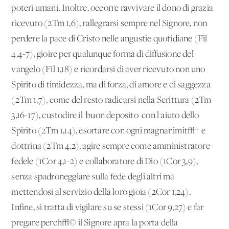
poteri umani. Inoltre, occorre ravvivare il dono di grazia
ricevuto (2Tm 1,6), rallegrarsi sempre nel Signore, non
perdere la pace di Cristo nelle angustie quotidiane (Fil
4,4-7), gioire per qualunque forma di diffusione del
vangelo (Fil 1,18) e ricordarsi di aver ricevuto non uno
Spirito di timidezza, ma di forza, di amore e di saggezza
(2Tm 1,7), come del resto radicarsi nella Scrittura (2Tm
3,16-17), custodire il 'buon deposito' con l'aiuto dello
Spirito (2Tm 1,14), esortare con ogni magnanimit√† e
dottrina (2Tm 4,2), agire sempre come amministratore
fedele (1Cor 4,1-2) e collaboratore di Dio (1Cor 3,9),
senza spadroneggiare sulla fede degli altri ma
mettendosi al servizio della loro gioia (2Cor 1,24).
Infine, si tratta di vigilare su se stessi (1Cor 9,27) e far
pregare perch√© il Signore apra la porta della