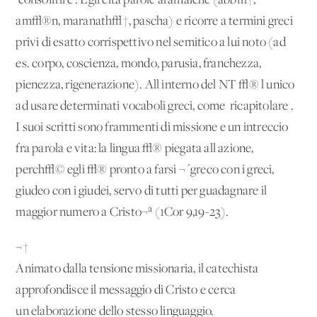
'consoffrire'. Egli cita parole aramaiche (abb√†,
am√®n, maranath√†, pascha) e ricorre a termini greci
privi di esatto corrispettivo nel semitico a lui noto (ad
es. corpo, coscienza, mondo, parusia, franchezza,
pienezza, rigenerazione). All'interno del NT √® l'unico
ad usare determinati vocaboli greci, come 'ricapitolare'.
I suoi scritti sono frammenti di missione e un intreccio
fra parola e vita: la lingua √® piegata all'azione,
perch√© egli √® pronto a farsi ¬´greco con i greci,
giudeo con i giudei, servo di tutti per guadagnare il
maggior numero a Cristo¬ª (1Cor 9,19-23).
¬†
Animato dalla tensione missionaria, il catechista
approfondisce il messaggio di Cristo e cerca
un'elaborazione dello stesso linguaggio.