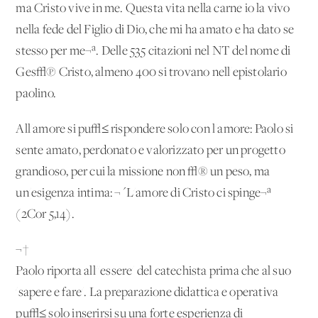
ma Cristo vive in me. Questa vita nella carne io la vivo
nella fede del Figlio di Dio, che mi ha amato e ha dato se
stesso per me¬ª. Delle 535 citazioni nel NT del nome di
Ges√π Cristo, almeno 400 si trovano nell'epistolario
paolino.
All'amore si pu√≤ rispondere solo con l'amore: Paolo si
sente amato, perdonato e valorizzato per un progetto
grandioso, per cui la missione non √® un peso, ma
un'esigenza intima: ¬´L'amore di Cristo ci spinge¬ª
(2Cor 5,14).
¬†
Paolo riporta all''essere' del catechista prima che al suo
'sapere e fare'. La preparazione didattica e operativa
pu√≤ solo inserirsi su una forte esperienza di