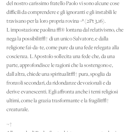
del nostro carissimo fratello Paolo vi sono alcune cose
difficili da comprendere e gli ignoranti e gli instabili le
travisano per la loro propria rovina¬ª (2Pt 3,16).
L'impostazione paolina √® lontana dal relativismo, che
nega la possibilit√† di un unico Salvatore, e dalla
religione fai-da-te, come pure da una fede relegata alla
coscienza. L'Apostolo sollecita una fede che, da una
parte, approfondisce le ragioni che la sostengono e,
dall'altra, chiede una spiritualit√† pura, spoglia da
fronzoli secondari, da ridondanze devozionali e da
derive evanescenti. Egli affronta anche i temi religiosi
ultimi, come la grazia trasformante e la fragilit√†
creaturale.
¬†