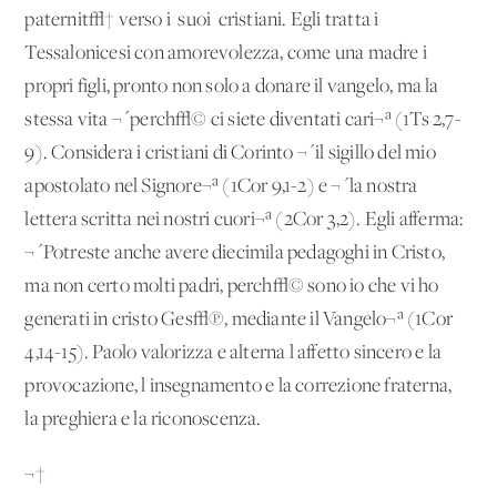
paternit√† verso i 'suoi' cristiani. Egli tratta i
Tessalonicesi con amorevolezza, come una madre i
propri figli, pronto non solo a donare il vangelo, ma la
stessa vita ¬´perch√© ci siete diventati cari¬ª (1Ts 2,7-
9). Considera i cristiani di Corinto ¬´il sigillo del mio
apostolato nel Signore¬ª (1Cor 9,1-2) e ¬´la nostra
lettera scritta nei nostri cuori¬ª (2Cor 3,2). Egli afferma:
¬´Potreste anche avere diecimila pedagoghi in Cristo,
ma non certo molti padri, perch√© sono io che vi ho
generati in cristo Ges√π, mediante il Vangelo¬ª (1Cor
4,14-15). Paolo valorizza e alterna l'affetto sincero e la
provocazione, l'insegnamento e la correzione fraterna,
la preghiera e la riconoscenza.
¬†