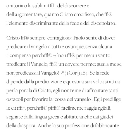
oratoria o la sublimit√† del discorrere e
dell'argomentare, quanto Cristo crocifisso, che √®
l'elemento discriminante della fede e del discepolato.
Cristo √® sempre 'contagioso': Paolo sente di dover
predicare il vangelo a tutti e ovunque, senza alcuna
ricompensa perch√© ¬´non √® per me un vanto
predicare il Vangelo, √® un dovere per me: guai a me se
non predicassi il Vangelo!¬ª (1Cor 9,16). Se la fede
dipende dalla predicazione e questa a sua volta si attua
per la parola di Cristo, egli non teme di affrontare tanti
ostacoli per favorire la 'corsa del vangelo'. Egli predilige
le citt√†, perch√© pi√π facilmente raggiungibili,
segnate dalla lingua greca e abitate anche dai giudei
della diaspora. Anche la sua professione di fabbricante