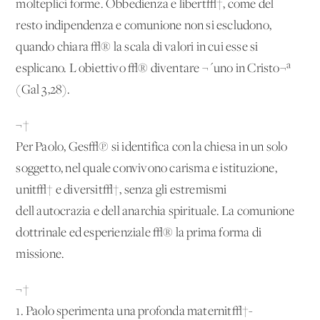
molteplici forme. Obbedienza e libert√†, come del
resto indipendenza e comunione non si escludono,
quando chiara √® la scala di valori in cui esse si
esplicano. L'obiettivo √® diventare ¬´uno in Cristo¬ª
(Gal 3,28).
¬†
Per Paolo, Ges√π si identifica con la chiesa in un solo
soggetto, nel quale convivono carisma e istituzione,
unit√† e diversit√†, senza gli estremismi
dell'autocrazia e dell'anarchia spirituale. La comunione
dottrinale ed esperienziale √® la prima forma di
missione.
¬†
1. Paolo sperimenta una profonda maternit√†-