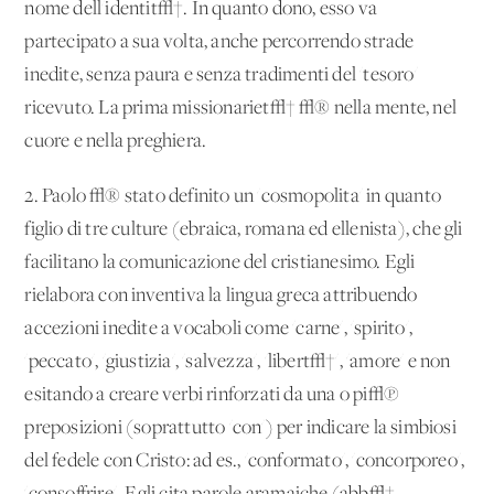
nome dell'identit√†. In quanto dono, esso va
partecipato a sua volta, anche percorrendo strade
inedite, senza paura e senza tradimenti del 'tesoro'
ricevuto. La prima missionariet√† √® nella mente, nel
cuore e nella preghiera.
2. Paolo √® stato definito un 'cosmopolita' in quanto
figlio di tre culture (ebraica, romana ed ellenista), che gli
facilitano la comunicazione del cristianesimo. Egli
rielabora con inventiva la lingua greca attribuendo
accezioni inedite a vocaboli come 'carne', 'spirito',
'peccato', 'giustizia', 'salvezza', 'libert√†', 'amore' e non
esitando a creare verbi rinforzati da una o pi√π
preposizioni (soprattutto 'con') per indicare la simbiosi
del fedele con Cristo: ad es., 'conformato', 'concorporeo',