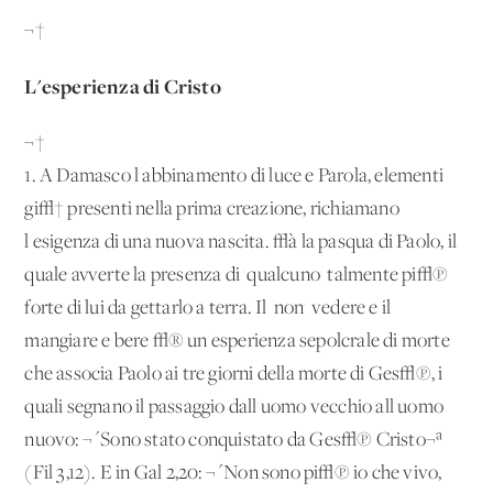
¬†
L'esperienza di Cristo
¬†
1. A Damasco l'abbinamento di luce e Parola, elementi
gi√† presenti nella prima creazione, richiamano
l'esigenza di una nuova nascita. √à la pasqua di Paolo, il
quale avverte la presenza di 'qualcuno' talmente pi√π
forte di lui da gettarlo a terra. Il 'non' vedere e il
mangiare e bere √® un'esperienza sepolcrale di morte
che associa Paolo ai tre giorni della morte di Ges√π, i
quali segnano il passaggio dall'uomo vecchio all'uomo
nuovo: ¬´Sono stato conquistato da Ges√π Cristo¬ª
(Fil 3,12). E in Gal 2,20: ¬´Non sono pi√π io che vivo,