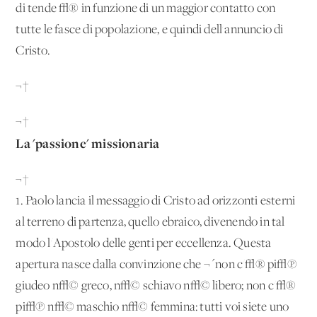
di tende √® in funzione di un maggior contatto con
tutte le fasce di popolazione, e quindi dell'annuncio di
Cristo.
¬†
¬†
La 'passione' missionaria
¬†
1. Paolo lancia il messaggio di Cristo ad orizzonti esterni
al terreno di partenza, quello ebraico, divenendo in tal
modo l'Apostolo delle genti per eccellenza. Questa
apertura nasce dalla convinzione che ¬´non c'√® pi√π
giudeo n√© greco, n√© schiavo n√© libero; non c'√®
pi√π n√© maschio n√© femmina: tutti voi siete uno