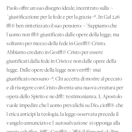
Paolo offre un suo disegno ideale, incentrato sulla ¬
´giustificazione per la fede e per la grazia¬ª. In Gal 2,16
√® ben sintetizzato il suo pensiero: ¬´Sappiamo che
l'uomo non √® giustificato dalle opere della legge, ma
soltanto per mezzo della fede in Ges√π Cristo.
Abbiamo creduto in Ges√π Cristo per essere
giustificati dalla fede in Cristo e non dalle opere della
legge. Dalle opere della legge non verr√† mai
giustificato nessuno¬ª. Chi accetta di morire al peccato
e di risorgere con Cristo diventa una nuova creatura per
opera dello Spirito e ne d√† testimonianza. L'Apostolo
vuole impedire che l'uomo prevalichi su Dio, cio√® che
l'etica anticipi la teologia, la legge osservata preceda il
vangelo annunciato e l''autosalvazione' si opponga alla