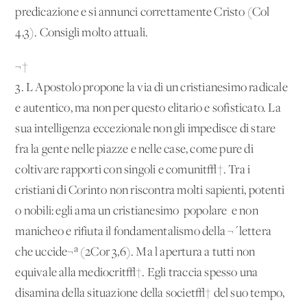
predicazione e si annunci correttamente Cristo (Col
4,3). Consigli molto attuali.
¬†
3. L'Apostolo propone la via di un cristianesimo radicale
e autentico, ma non per questo elitario e sofisticato. La
sua intelligenza eccezionale non gli impedisce di stare
fra la gente nelle piazze e nelle case, come pure di
coltivare rapporti con singoli e comunit√†. Tra i
cristiani di Corinto non riscontra molti sapienti, potenti
o nobili: egli ama un cristianesimo 'popolare' e non
manicheo e rifiuta il fondamentalismo della ¬´lettera
che uccide¬ª (2Cor 3,6). Ma l'apertura a tutti non
equivale alla mediocrit√†. Egli traccia spesso una
disamina della situazione della societ√† del suo tempo,