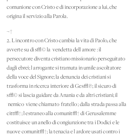
comunione con Cristo e di incorporazione a lui, che
origina il servizio alla Parola.
¬†
2. L'incontro con Cristo cambia la vita di Paolo, che
avverte su di s√© la 'vendetta dell'amore': il
persecutore diventa cristiano missionario perseguitato
dagli ebrei; l'arrogante si tramuta in umile ascoltatore
della voce del Signore; la denuncia dei cristiani si
trasforma in ricerca interiore di Ges√π; il sicuro di
s√© si lascia guidare da Anania e da altri cristiani; il
'nemico' viene chiamato 'fratello'; dalla strada passa alla
citt√†; l'estraneo alla comunit√† di Gerusalemme
costituisce un anello di congiunzione tra i Dodici e le
nuove comunit√†; la tenacia e l'ardore usati contro i