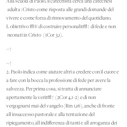
Alla scuola di Paolo, il catechista cerca una catechesi
'adulta': Cristo come risposta alle grandi domande del
vivere e come forza di rinnovamento del quotidiano.
L'obiettivo √® di costruire personalit√† di fede e non
'neonati in Cristo' (1Cor 3,1).
¬†
¬†
2. Paolo indica come aiutare altri a credere con il cuore e
a fare con la bocca la professione di fede per avere la
salvezza. Per prima cosa, si tratta di annunciare
apertamente la verit√† (2Cor 4,1-2) e di non
vergognarsi mai del vangelo (Rm 1,16), anche di fronte
all'insuccesso pastorale e alla tentazione del
ripiegamento, all'indifferenza di tanti e all'arroganza dei