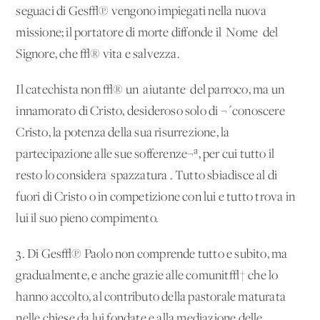
seguaci di Ges√π vengono impiegati nella nuova
missione; il portatore di morte diffonde il 'Nome' del
Signore, che √® vita e salvezza.
Il catechista non √® un 'aiutante' del parroco, ma un
innamorato di Cristo, desideroso solo di ¬´conoscere
Cristo, la potenza della sua risurrezione, la
partecipazione alle sue sofferenze¬ª, per cui tutto il
resto lo considera 'spazzatura'. Tutto sbiadisce al di
fuori di Cristo o in competizione con lui e tutto trova in
lui il suo pieno compimento.
3. Di Ges√π Paolo non comprende tutto e subito, ma
gradualmente, e anche grazie alle comunit√† che lo
hanno accolto, al contributo della pastorale maturata
nelle chiese da lui fondate e alla mediazione delle