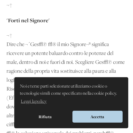
¬†
'Forti nel Signore'
¬†
Dire che ¬´Ges√π √® il mio Signore¬ª significa
ricevere un potente baluardo contro le potenze del
male, dentro di noi e fuori di noi. Scegliere Ges√π come
ragione della propria vita sostituisce alla paura e alla
logica del dovere il 'di pi√π' che viene dallo Spirito del
Noi e terze parti selezionate utilizziamo cookie o
Risorto. E cos√¨, ¬´radicati e fondati nella carit√†¬ª
tecnologie simili come specificato nella cookie policy.
(Ef 3,17), i redenti costruiscono un mondo riconciliato,
Leggi la policy
dove la legge nuova dell'amore non consiste nel fare agli
altri ci√≤ che gli altri fanno a noi, ma nel fare agli altri
Rifiuta
Accetta
ci√≤ che Dio fa a noi (Col 3,12-15). L'amore vicendevole