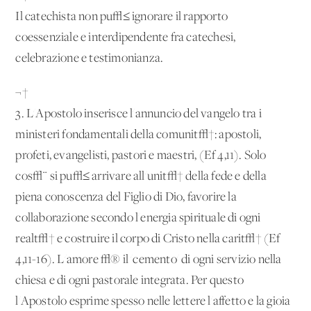
Il catechista non pu√≤ ignorare il rapporto
coessenziale e interdipendente fra catechesi,
celebrazione e testimonianza.
¬†
3. L'Apostolo inserisce l'annuncio del vangelo tra i
ministeri fondamentali della comunit√†: apostoli,
profeti, evangelisti, pastori e maestri, (Ef 4,11). Solo
cos√¨ si pu√≤ arrivare all'unit√† della fede e della
piena conoscenza del Figlio di Dio, favorire la
collaborazione secondo l'energia spirituale di ogni
realt√† e costruire il corpo di Cristo nella carit√† (Ef
4,11-16). L'amore √® il 'cemento' di ogni servizio nella
chiesa e di ogni pastorale integrata. Per questo
l'Apostolo esprime spesso nelle lettere l'affetto e la gioia