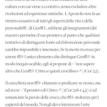
culture con cui viene a contatto, senza escludere altre
rivelazioni ed esperienze mistiche. L'Apostolo non fa un
ritratto esaustivo di tutti gli aspetti della vita e della
personalit√† di Ges√π, sebbene gli insegnamenti del
maestro permeino il suo pensiero, al punto che qualsiasi
tentativo di distinguere fonte ed elaborazione personale
sarebbe impossibile e insensato. Se la morte in croce per
amore √® l'unico elemento che distingue Ges√π in
modo inequivocabile, egli si propone di ¬´non sapere
altro che Ges√π Cristo e questi crocifisso¬ª (1Cor 2,2).
Il catechista non √® chiamato a predicare se stesso, ma
ad avere ¬´il pensiero di Cristo¬ª (2Cor 2,16 e 4,5) e ad
annunciare la parola della croce, che √® stoltezza per i
sapienti del mondo. Non gli deve interessare l'arte